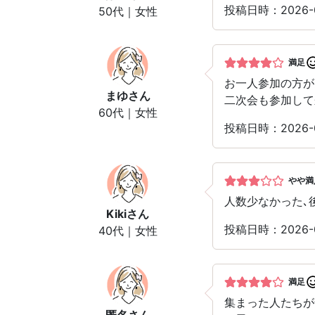
投稿日時：2026
50代｜女性
満足
お一人参加の方が
まゆ
さん
二次会も参加して
60代｜女性
投稿日時：2026
やや満
人数少なかった､
Kiki
さん
投稿日時：2026
40代｜女性
満足
集まった人たちが
匿名
さん