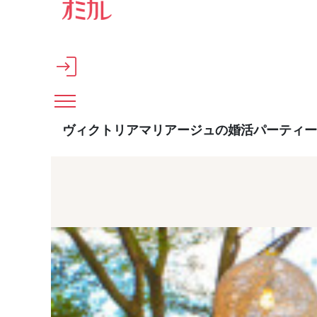
メインコンテンツへスキップ
ヴィクトリアマリアージュの婚活パーティー