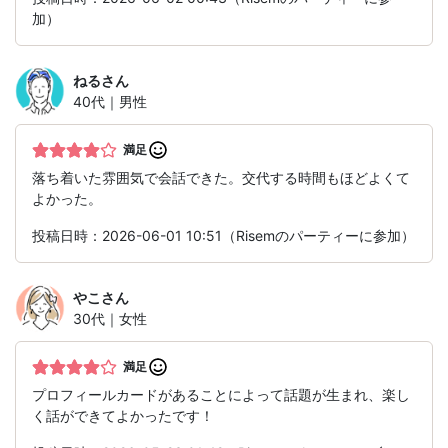
加）
ねる
さん
40代｜男性
満足
落ち着いた雰囲気で会話できた。交代する時間もほどよくて
よかった。
投稿日時：2026-06-01 10:51（Risemのパーティーに参加）
やこ
さん
30代｜女性
満足
プロフィールカードがあることによって話題が生まれ、楽し
く話ができてよかったです！