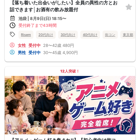
【落ち着いた出会いがしたい】全員の異性の方とお
話できます│お酒有の飲み放題付
池袋 | 8月9日(日) 18:15〜
受付終了まで43時間
Risem
20代向け
30代向け
40代向け
街コン
東京都
女性
受付中
28〜42歳
480円
男性
受付中
30〜45歳
4,900円
12人突破！