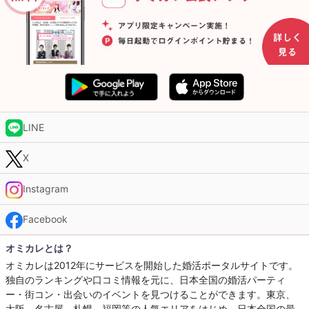
LINE
X
Instagram
Facebook
オミカレとは？
オミカレは2012年にサービスを開始した婚活ポータルサイトです。
独自のランキングや口コミ情報を元に、日本全国の婚活パーティ
ー・街コン・出会いのイベントを見つけることができます。東京、
大阪、名古屋、札幌、福岡等の人気エリアをはじめ、日本全国の最