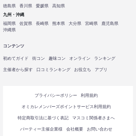
徳島県
香川県
愛媛県
高知県
九州・沖縄
福岡県
佐賀県
長崎県
熊本県
大分県
宮崎県
鹿児島県
沖縄県
コンテンツ
初めてガイド
街コン
趣味コン
オンライン
ランキング
主催者から探す
口コミランキング
お役立ち
アプリ
プライバシーポリシー
利用規約
オミカレメンバーズポイントサービス利用規約
特定商取引法に基づく表記
マスコミ関係者さまへ
パーティー主催企業様
会社概要
お問い合わせ