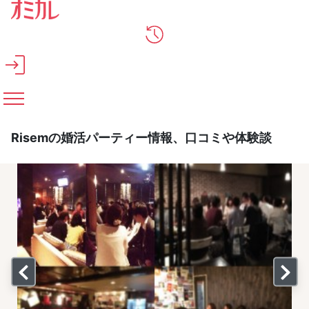
メインコンテンツへスキップ
Risemの婚活パーティー情報、口コミや体験談