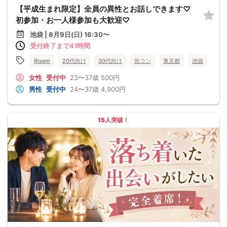
【平成生まれ限定】全員の異性とお話しできます♡
初参加・お一人様参加も大歓迎♡
池袋 | 8月9日(日) 16:30〜
受付終了まで41時間
Risem
20代向け
30代向け
街コン
東京都
池袋
女性
受付中
23〜37歳
500円
男性
受付中
24〜37歳
4,900円
15人突破！