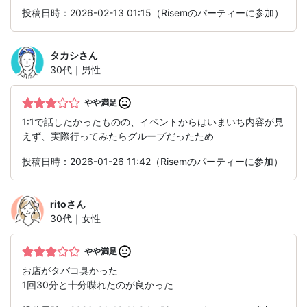
投稿日時：2026-02-13 01:15（Risemのパーティーに参加）
タカシ
さん
30代｜男性
やや満足
1:1で話したかったものの、イベントからはいまいち内容が見
えず、実際行ってみたらグループだったため
投稿日時：2026-01-26 11:42（Risemのパーティーに参加）
rito
さん
30代｜女性
やや満足
お店がタバコ臭かった
1回30分と十分喋れたのが良かった