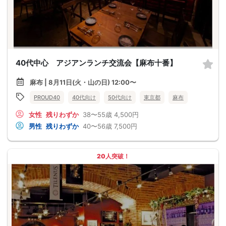
40代中心 アジアンランチ交流会【麻布十番】
麻布 | 8月11日(火・山の日) 12:00〜
PROUD40
40代向け
50代向け
東京都
麻布
女性
残りわずか
38〜55歳
4,500円
男性
残りわずか
40〜56歳
7,500円
20人突破！