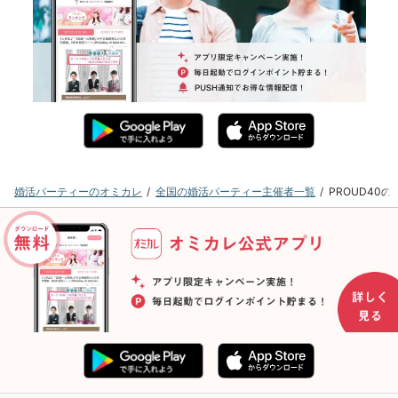
婚活パーティーのオミカレ
全国の婚活パーティー主催者一覧
PROUD40