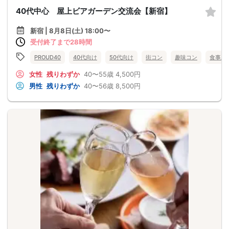
40代中心 屋上ビアガーデン交流会【新宿】
新宿 | 8月8日(土) 18:00〜
受付終了まで28時間
PROUD40
40代向け
50代向け
街コン
趣味コン
食事あ
女性
残りわずか
40〜55歳
4,500円
男性
残りわずか
40〜56歳
8,500円