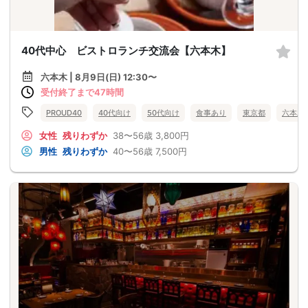
40代中心 ビストロランチ交流会【六本木】
六本木 | 8月9日(日) 12:30〜
受付終了まで47時間
PROUD40
40代向け
50代向け
食事あり
東京都
六本木
女性
残りわずか
38〜56歳
3,800円
男性
残りわずか
40〜56歳
7,500円