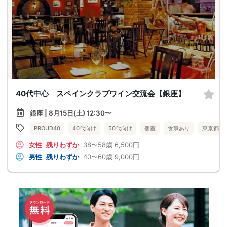
40代中心 スペインクラブワイン交流会【銀座】
銀座 | 8月15日(土) 12:30〜
PROUD40
40代向け
50代向け
個室
食事あり
東京都
女性
残りわずか
38〜58歳
6,500円
男性
残りわずか
40〜60歳
9,000円