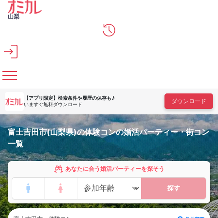
メインコンテンツへスキップ
山梨
【アプリ限定】
検索条件や履歴の保存も♪
ダウンロード
いますぐ無料ダウンロード
富士吉田市(山梨県)の体験コンの婚活パーティー・街コン
一覧
あなたに合う婚活パーティーを探そう
探す