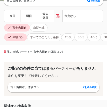
富士吉田市、体験コン
条件変更
週末
今日
明日
指定なし
休日
富士吉田市
山梨全域
体験コン
すべてのこだわり条件
20代
30代
40代
5
0
件の婚活パーティー(富士吉田市の体験コン)
ご指定の条件に当てはまるパーティーがありません
条件を変更して検索してください
富士吉田市、体験コン
条件変更
関連する検索条件