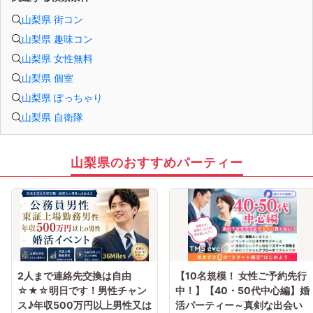
山梨県 街コン
山梨県 趣味コン
山梨県 女性無料
山梨県 個室
山梨県 ぽっちゃり
山梨県 自衛隊
山梨県のおすすめパーティー
2人まで連絡先交換は自由
【10名規模！ 女性ご予約先行
☆★☆明日です！男性チャン
中！】【40・50代中心編】婚
ス♪年収500万円以上男性又は
活パーティー～真剣な出会い