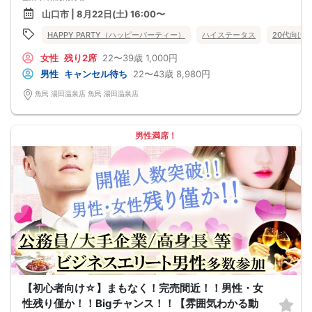
ゆったりとお話できる空間は、恋活・婚活にピッタリ♪♪ 飲食付きで男女の仲も
山口市 | 8月22日(土) 16:00〜
深まります♪
定期的に席替えをして全員の方と交流して頂き、連絡先の交換も自由です♪
HAPPY PARTY（ハッピーパーティー）
ハイステータス
20代向け
お一人様も多数参加されておられますので、ご安心してご参加下さい♪
【恋人のいる方・事実婚・同棲中・離婚調停中etc.の方はご遠慮下さい。】
女性
残り2席
22〜39歳
1,000円
◇◆◇◆◇◆◇◆◇◆◇◆◇◆◇◆◇◆◇
□受付は開始10分前からとさせて頂きます。
男性
キャンセル待ち
22〜43歳
8,980円
□開催店舗様には『街コンで来ました』とお伝えください。受付まで案内させて
頂きます。
魚民 湯田温泉店 魚民 湯田温泉店
□当日現金支払いの方は受付にて参加費をお支払い下さい。
□中止判断タイミング
開催当日13：00までに最少催行人数に満たない場合
または13：00以降にキャンセルにより最少催行人数を下回った場合は、中止と
男性満席！
いたします。
□最少催行人数が男性2名・女性2名以上からとなっております。
（男女比の調整を行っておりますが、キャンセル等によって変動がある場合がご
ざいます。原則、男女比に関わらず,最少催行人数を下回った場合に限り、「中
止」及び「返金」させて頂きます。）
【初心者向け☆】まもなく！完売間近！！男性・女
性残り僅か！！Bigチャンス！！【雰囲気わかる動