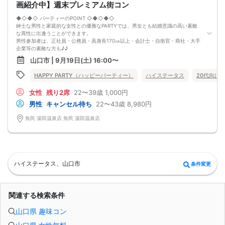
画紹介中】週末プレミアム街コン
◆◇◆◇ パーティーのPOINT ◇◆◇◆◇
紳士な男性と家庭的な女性との優雅なPARTYでは、男女とも結婚意識の高い素敵
な異性に出逢うことができます。
男性参加者は、正社員・公務員・高身長170㎝以上・会計士・自衛官・商社・大手
企業等の素敵な方も♪♪
ゆったりとお話できる空間は、恋活・婚活にピッタリ♪♪ 飲食付きで男女の仲も
山口市 | 9月19日(土) 16:00〜
深まります♪
定期的に席替えをして全員の方と交流して頂き、連絡先の交換も自由です♪
HAPPY PARTY（ハッピーパーティー）
ハイステータス
20代向け
お一人様も多数参加されておられますので、ご安心してご参加下さい♪
【恋人のいる方・事実婚・同棲中・離婚調停中etc.の方はご遠慮下さい。】
女性
残り2席
22〜39歳
1,000円
◇◆◇◆◇◆◇◆◇◆◇◆◇◆◇◆◇◆◇
□受付は開始10分前からとさせて頂きます。
男性
キャンセル待ち
22〜43歳
8,980円
□開催店舗様には『街コンで来ました』とお伝えください。受付まで案内させて
頂きます。
魚民 湯田温泉店 魚民 湯田温泉店
□当日現金支払いの方は受付にて参加費をお支払い下さい。
□中止判断タイミング
開催当日13：00までに最少催行人数に満たない場合
または13：00以降にキャンセルにより最少催行人数を下回った場合は、中止と
いたします。
□最少催行人数が男性2名・女性2名以上からとなっております。
ハイステータス、山口市
条件変更
（男女比の調整を行っておりますが、キャンセル等によって変動がある場合がご
ざいます。原則、男女比に関わらず,最少催行人数を下回った場合に限り、「中
止」及び「返金」させて頂きます。）
関連する検索条件
山口県 趣味コン