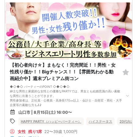
（男女比の調整を行っておりますが、キャンセル等によって変動がある場合がご
ざいます。原則、男女比に関わらず,最少催行人数を下回った場合に限り、「中
止」及び「返金」させて頂きます。）
【初心者向け☆】まもなく！完売間近！！男性・女
性残り僅か！！Bigチャンス！！【雰囲気わかる動
画紹介中】週末プレミアム街コン
◆◇◆◇ パーティーのPOINT ◇◆◇◆◇
紳士な男性と家庭的な女性との優雅なPARTYでは、男女とも結婚意識の高い素敵
な異性に出逢うことができます。
男性参加者は、正社員・公務員・高身長170㎝以上・会計士・自衛官・商社・大手
企業等の素敵な方も♪♪
ゆったりとお話できる空間は、恋活・婚活にピッタリ♪♪ 飲食付きで男女の仲も
山口市 | 8月15日(土) 16:00〜
深まります♪
定期的に席替えをして全員の方と交流して頂き、連絡先の交換も自由です♪
HAPPY PARTY（ハッピーパーティー）
ハイステータス
20代向け
お一人様も多数参加されておられますので、ご安心してご参加下さい♪
【恋人のいる方・事実婚・同棲中・離婚調停中etc.の方はご遠慮下さい。】
女性
残り1席
22〜39歳
1,000円
◇◆◇◆◇◆◇◆◇◆◇◆◇◆◇◆◇◆◇
□受付は開始10分前からとさせて頂きます。