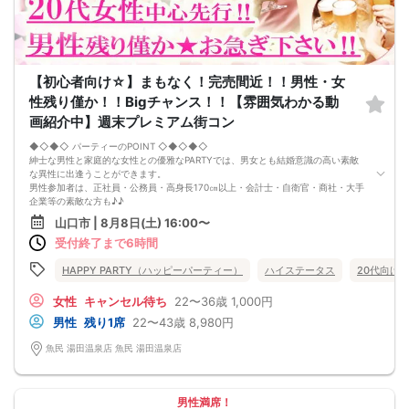
【初心者向け☆】まもなく！完売間近！！男性・女
性残り僅か！！Bigチャンス！！【雰囲気わかる動
画紹介中】週末プレミアム街コン
◆◇◆◇ パーティーのPOINT ◇◆◇◆◇
紳士な男性と家庭的な女性との優雅なPARTYでは、男女とも結婚意識の高い素敵
な異性に出逢うことができます。
男性参加者は、正社員・公務員・高身長170㎝以上・会計士・自衛官・商社・大手
企業等の素敵な方も♪♪
ゆったりとお話できる空間は、恋活・婚活にピッタリ♪♪ 飲食付きで男女の仲も
山口市 | 8月8日(土) 16:00〜
深まります♪
受付終了まで6時間
定期的に席替えをして全員の方と交流して頂き、連絡先の交換も自由です♪
お一人様も多数参加されておられますので、ご安心してご参加下さい♪
【恋人のいる方・事実婚・同棲中・離婚調停中etc.の方はご遠慮下さい。】
HAPPY PARTY（ハッピーパーティー）
ハイステータス
20代向け
◇◆◇◆◇◆◇◆◇◆◇◆◇◆◇◆◇◆◇
□受付は開始10分前からとさせて頂きます。
女性
キャンセル待ち
22〜36歳
1,000円
□開催店舗様には『街コンで来ました』とお伝えください。受付まで案内させて
男性
残り1席
22〜43歳
8,980円
頂きます。
□当日現金支払いの方は受付にて参加費をお支払い下さい。
魚民 湯田温泉店 魚民 湯田温泉店
□中止判断タイミング
開催当日13：00までに最少催行人数に満たない場合
または13：00以降にキャンセルにより最少催行人数を下回った場合は、中止と
いたします。
男性満席！
□最少催行人数が男性2名・女性2名以上からとなっております。