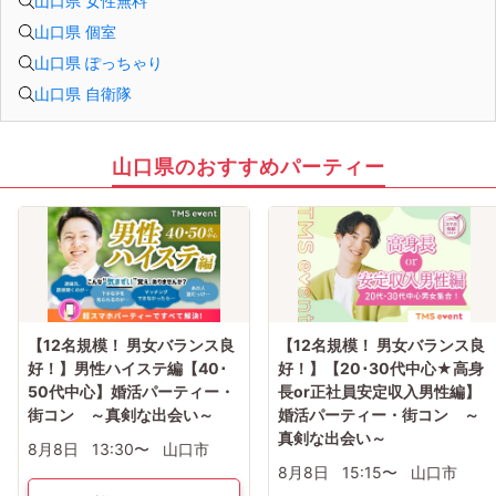
山口県 女性無料
山口県 個室
山口県 ぽっちゃり
山口県 自衛隊
山口県のおすすめパーティー
【12名規模！ 男女バランス良
【12名規模！ 男女バランス良
好！】男性ハイステ編【40･
好！】【20･30代中心★高身
50代中心】婚活パーティー・
長or正社員安定収入男性編】
街コン ～真剣な出会い～
婚活パーティー・街コン ～
真剣な出会い～
8月8日
13:30〜
山口市
8月8日
15:15〜
山口市