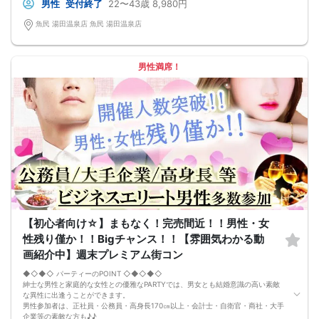
男性
受付終了
22〜43歳
8,980円
□開催店舗様には『街コンで来ました』とお伝えください。受付まで案内させて
頂きます。
魚民 湯田温泉店 魚民 湯田温泉店
□当日現金支払いの方は受付にて参加費をお支払い下さい。
□中止判断タイミング
開催当日13：00までに最少催行人数に満たない場合
または13：00以降にキャンセルにより最少催行人数を下回った場合は、中止と
男性満席！
いたします。
□最少催行人数が男性2名・女性2名以上からとなっております。
（男女比の調整を行っておりますが、キャンセル等によって変動がある場合がご
ざいます。原則、男女比に関わらず,最少催行人数を下回った場合に限り、「中
止」及び「返金」させて頂きます。）
【初心者向け☆】まもなく！完売間近！！男性・女
性残り僅か！！Bigチャンス！！【雰囲気わかる動
画紹介中】週末プレミアム街コン
◆◇◆◇ パーティーのPOINT ◇◆◇◆◇
紳士な男性と家庭的な女性との優雅なPARTYでは、男女とも結婚意識の高い素敵
な異性に出逢うことができます。
男性参加者は、正社員・公務員・高身長170㎝以上・会計士・自衛官・商社・大手
企業等の素敵な方も♪♪