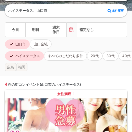
ハイステータス、山口市
条件変更
週末
今日
明日
指定なし
休日
山口市
山口全域
ハイステータス
すべてのこだわり条件
20代
30代
40代
広島
福岡
4
件の街コンイベント(山口市のハイステータス)
女性満席！