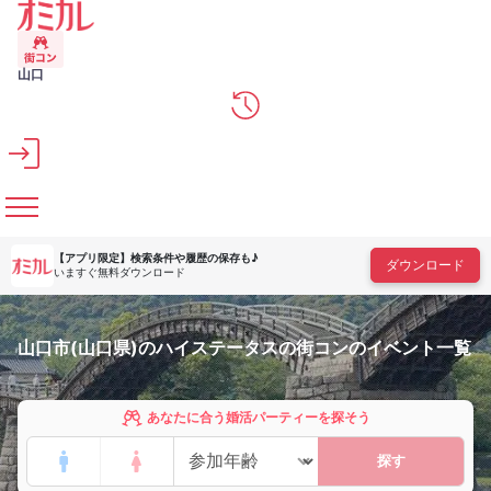
メインコンテンツへスキップ
山口
【アプリ限定】
検索条件や履歴の保存も♪
ダウンロード
いますぐ無料ダウンロード
山口市(山口県)のハイステータスの街コンのイベント一覧
あなたに合う婚活パーティーを探そう
探す