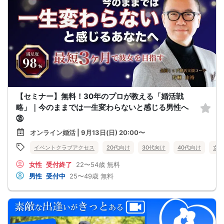
【セミナー】無料！30年のプロが教える「婚活戦
略」｜今のままでは一生変わらないと感じる男性へ
㉟
オンライン婚活 | 9月13日(日) 20:00〜
イベントクラブアクセス
20代向け
30代向け
40代向け
女性
女性
受付終了
22〜54歳
無料
男性
受付中
25〜49歳
無料