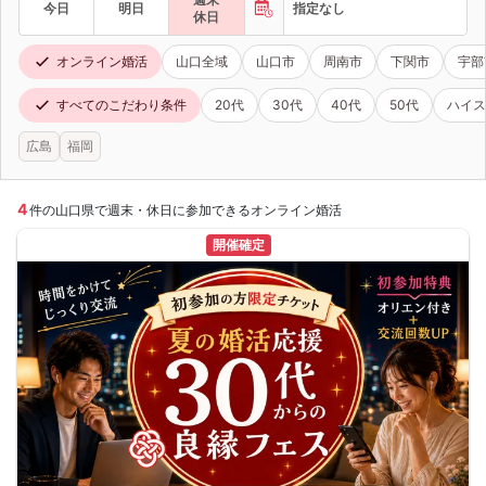
今日
明日
指定なし
休日
オンライン婚活
山口全域
山口市
周南市
下関市
宇部
すべてのこだわり条件
20代
30代
40代
50代
ハイス
広島
福岡
4
件の山口県で週末・休日に参加できるオンライン婚活
開催確定