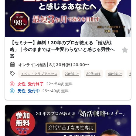
【セミナー】無料！30年のプロが教える「婚活戦
略」｜今のままでは一生変わらないと感じる男性へ
㉟
オンライン婚活 | 8月30日(日) 20:00〜
イベントクラブアクセス
20代向け
30代向け
40代向け
女性
女性
受付終了
22〜54歳
無料
男性
受付中
25〜49歳
無料