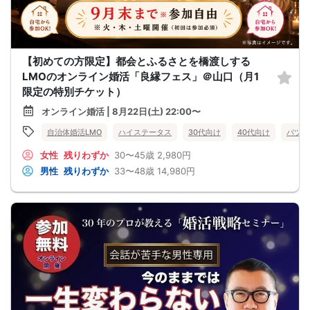
【初めての方限定】都会とふるさとを橋渡しする
LMOのオンライン婚活「良縁フェス」＠山口（月1
限定の特別チケット）
オンライン婚活 | 8月22日(土) 22:00〜
自治体婚活LMO
ハイステータス
30代向け
40代向け
バツイ
女性
残りわずか
30〜45歳
2,980円
男性
残りわずか
33〜48歳
14,980円