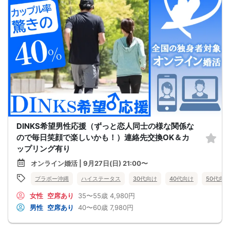
DINKS希望男性応援（ずっと恋人同士の様な関係な
ので毎日笑顔で楽しいかも！）連絡先交換OK＆カ
ップリング有り
オンライン婚活 | 9月27日(日) 21:00〜
ブラボー沖縄
ハイステータス
30代向け
40代向け
50代向け
女性
空席あり
35〜55歳
4,980円
男性
空席あり
40〜60歳
7,980円