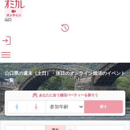
メインコンテンツへスキップ
山口
山口県の週末（土日）・休日のオンライン婚活のイベント
一覧
あなたに合う婚活パーティーを探そう
探す
週末