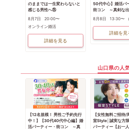
のままでは一生変わらないと
50代中心】婚活パ
感じる男性へ㉟
街コン ～真剣な
8月7日
20:00〜
8月8日
13:30〜
オンライン婚活
詳細を見
詳細を見る
山口県の人
【12名規模！ 男性ご予約先行
【女性無料ご招待/
中！】【30代40代中心編】婚
室Style│誠実な
活パーティー・街コン ～真
パーティー【お一