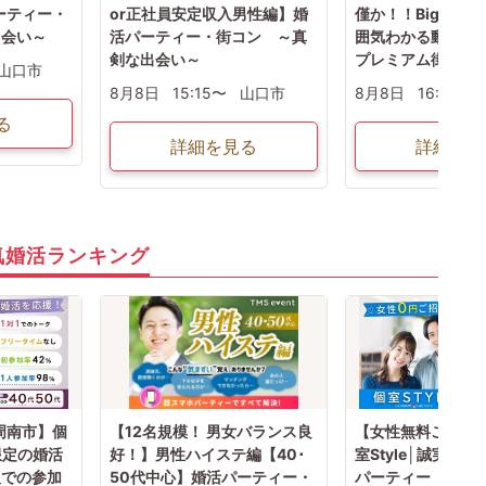
ーティー・
or正社員安定収入男性編】婚
僅か！！Bigチャ
出会い～
活パーティー・街コン ～真
囲気わかる動画紹
剣な出会い～
プレミアム街コン
山口市
8月8日
15:15〜
山口市
8月8日
16:00〜
る
詳細を見る
詳細を見
気婚活ランキング
周南市】個
【12名規模！ 男女バランス良
【女性無料ご招待/
方限定の婚活
好！】男性ハイステ編【40･
室Style│誠実な
人での参加
50代中心】婚活パーティー・
パーティー【お一