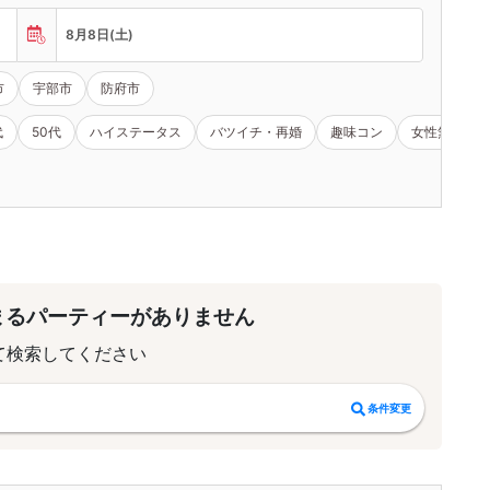
8月8日(土)
市
宇部市
防府市
代
50代
ハイステータス
バツイチ・再婚
趣味コン
女性無料
まるパーティーがありません
て検索してください
条件変更