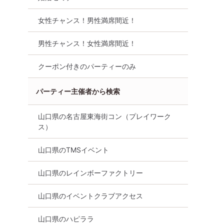
ンス！！【雰
先交換あり・着席型】１名参
付・連絡先交換あ
介中】週末
加も大歓迎
型】１名参加OK
女性チャンス！男性満席間近！
8月8日
19:00〜
山口市
8月8日
19:00〜
山口市
男性チャンス！女性満席間近！
詳細を見る
詳細を
クーポン付きのパーティーのみ
る
パーティー主催者から検索
山口県の名古屋東海街コン（プレイワーク
ス）
山口県のTMSイベント
山口県のレインボーファクトリー
山口県のイベントクラブアクセス
周南市】個
【女性無料ご招待/山口市】個
【女性無料ご招待
方限定の婚活
室Style│誠実な方限定の婚活
室Style│誠実な
山口県のハピララ
人での参加
パーティー【お一人での参加
パーティー【お一