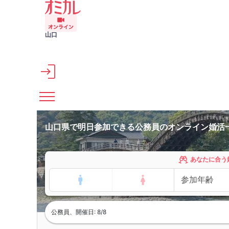
メインコンテンツへスキップ
山口
山口県で明日参加できる公務員のオンライン婚活
あなたに合う
公務員、開催日: 8/8