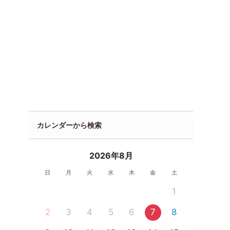
カレンダーから検索
2026年8月
日
月
火
水
木
金
土
1
2
3
4
5
6
7
8