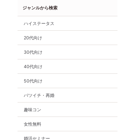
ジャンルから検索
ハイステータス
20代向け
30代向け
40代向け
50代向け
バツイチ・再婚
趣味コン
女性無料
まもなく！
20代コン山口【20～29歳の
アラサー限定コン
・女性残り
男女・料理☆飲放題付・連絡
35歳の男女・料
婚活セミナー