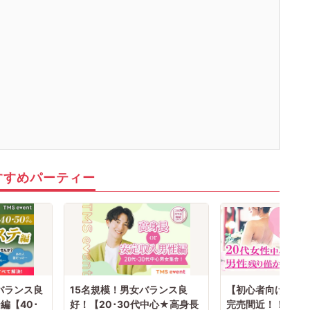
すすめパーティー
バランス良
15名規模！男女バランス良
【初心者向け☆】
編【40･
好！【20･30代中心★高身長
完売間近！！男性