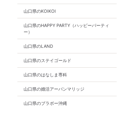
率98％】
率98％】
山口県のKOIKOI
周南市
8月30日
15:00〜
山口市
9月13日
15:00〜
山口県のHAPPY PARTY（ハッピーパーティ
る
詳細を見る
詳細を
ー）
山口県のLAND
山口県のステイゴールド
山口県のはなしま専科
山口県の婚活アーバンマリッジ
山口県のブラボー沖縄