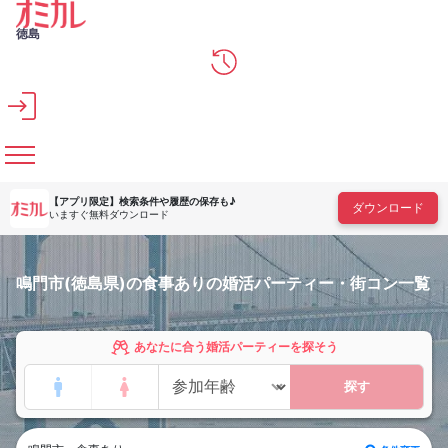
メインコンテンツへスキップ
徳島
【アプリ限定】
検索条件や履歴の保存も♪
ダウンロード
いますぐ無料ダウンロード
鳴門市(徳島県)の食事ありの婚活パーティー・街コン一覧
あなたに合う婚活パーティーを探そう
探す