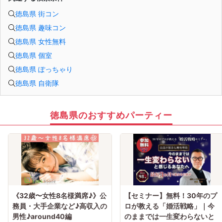
徳島県 街コン
徳島県 趣味コン
徳島県 女性無料
徳島県 個室
徳島県 ぽっちゃり
徳島県 自衛隊
徳島県のおすすめパーティー
《32歳〜女性8名様満席♪》公
【セミナー】無料！30年のプ
務員・大手企業など♪高収入の
ロが教える「婚活戦略」｜今
男性♪around40編
のままでは一生変わらないと