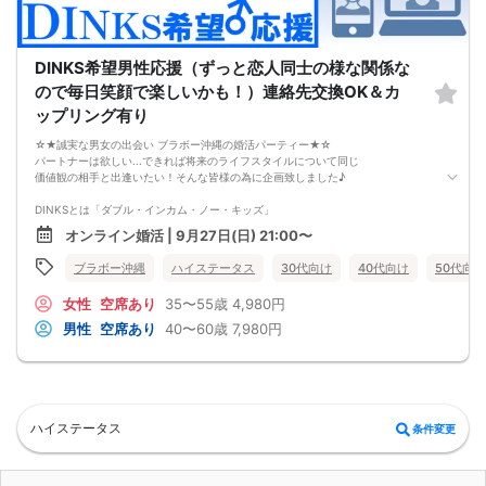
DINKS希望男性応援（ずっと恋人同士の様な関係な
ので毎日笑顔で楽しいかも！）連絡先交換OK＆カ
ップリング有り
☆★誠実な男女の出会い ブラボー沖縄の婚活パーティー★☆
パートナーは欲しい...できれば将来のライフスタイルについて同じ
価値観の相手と出逢いたい！そんな皆様の為に企画致しました♪
DINKSとは「ダブル・インカム・ノー・キッズ」
夫婦２人だけの結婚生活を希望する男性にお集まり頂きます。
オンライン婚活 | 9月27日(日) 21:00〜
DINKSにはこだわってないけれど共働きをしながら、
ブラボー沖縄
ハイステータス
30代向け
40代向け
50代向け
パートナーと二人だけのライフスタイルを楽しみたい、
その様なお考えの女性にもお勧めパーティーです。
女性
空席あり
35〜55歳
4,980円
【注意事項】
男性
空席あり
40〜60歳
7,980円
・全国各地に募集しております。お相手の居住地はご自身の居住地と異なる場合
がございます。
・本人様確認書類のご提示をお願いしております。免許証やマイナンバーカード
等をご準備下さい。
・確認書類を提示頂けない場合はご参加をお断りする場合も御座いますので予め
ご了承下さいませ。
ハイステータス
条件変更
・終了時刻は目安となります。正確な終了時刻はイベント開始時にスタッフより
ご案内いたします。
・直前の申込みや当日のキャンセルにより男女比が偏る可能性がございますこと
をご了承ください。