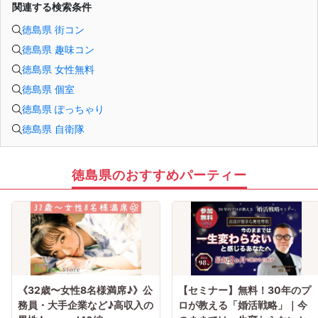
関連する検索条件
・最小催行人数 1対1、最大20名（男女比調整のため定員になる前にキャンセル待
ちとなる場合がございます）
徳島県 街コン
・イベント開催時刻１時間前迄に最小催行人数に満たない場合は中止のご連絡を
差し上げます。
徳島県 趣味コン
徳島県 女性無料
徳島県 個室
徳島県 ぽっちゃり
徳島県 自衛隊
徳島県のおすすめパーティー
《32歳〜女性8名様満席♪》公
【セミナー】無料！30年のプ
務員・大手企業など♪高収入の
ロが教える「婚活戦略」｜今