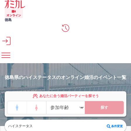
メインコンテンツへスキップ
徳島
徳島県のハイステータスのオンライン婚活のイベント一覧
あなたに合う婚活パーティーを探そう
探す
ハイステータス
条件変更