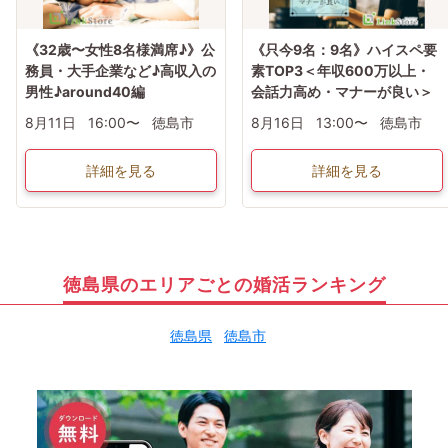
《32歳〜女性8名様満席♪》公
《只今9名：9名》ハイスペ要
務員・大手企業など♪高収入の
素TOP3＜年収600万以上・
男性♪around40編
会話力高め・マナーが良い＞
8月11日
16:00〜
徳島市
8月16日
13:00〜
徳島市
詳細を見る
詳細を見る
徳島県のエリアごとの婚活ランキング
徳島県
徳島市