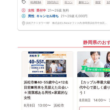
KUREBA
20代向け
街コン
趣味コン
個室
女
女性
受付中
21〜29歳
無料
男性
キャンセル待ち
21〜29歳
6,000円
浜松アクトタワー18F 株式会社LiNewオフィス内 静岡県浜松市中央区板屋町111-2 浜松アクトタワー18F
静岡県のお
浜松市■40-55歳中心×12名
【カップル率最大
目前■将来を見据えた出会い
代中心で楽しく盛
☆清潔感ある男性×家庭的な
う！
女性
8月8日
14:00〜
8月8日
13:00〜
浜松市