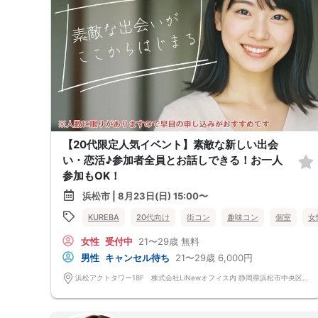
【20代限定人気イベント】素敵な新しい出会
い・恋活♪参加者全員とお話しできる！お一人
参加もOK！
浜松市 | 8月23日(日) 15:00〜
KUREBA
20代向け
街コン
趣味コン
個室
女
女性
受付中
21〜29歳
無料
男性
キャンセル待ち
21〜29歳
6,000円
浜松アクトタワー18F 株式会社LiNewオフィス内 静岡県浜松市中央区板屋町111-2 浜松アクトタワー18F