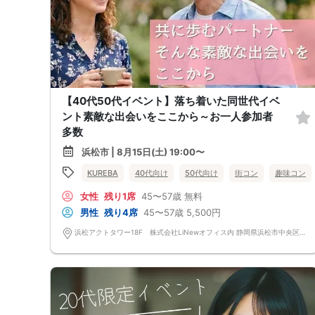
【40代50代イベント】落ち着いた同世代イベ
ント素敵な出会いをここから～お一人参加者
多数
浜松市 | 8月15日(土) 19:00〜
KUREBA
40代向け
50代向け
街コン
趣味コン
女性
残り1席
45〜57歳
無料
男性
残り4席
45〜57歳
5,500円
浜松アクトタワー18F 株式会社LiNewオフィス内 静岡県浜松市中央区板屋町111-2 浜松アクトタワー18F