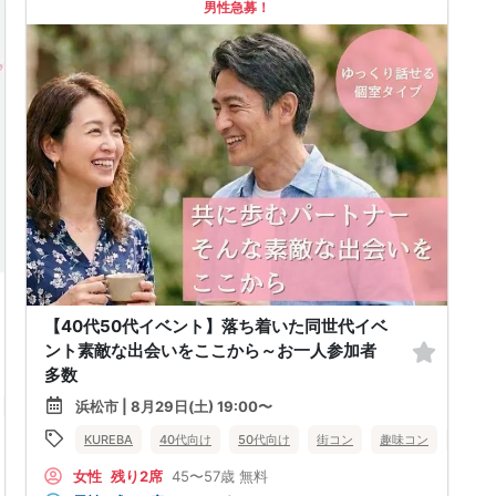
男性急募！
【40代50代イベント】落ち着いた同世代イベ
ント素敵な出会いをここから～お一人参加者
多数
浜松市 | 8月29日(土) 19:00〜
個室
女性無料
静岡県
浜松市
KUREBA
40代向け
50代向け
街コン
趣味コン
個室
女性
残り2席
45〜57歳
無料