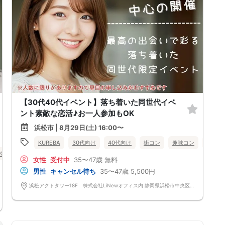
【30代40代イベント】落ち着いた同世代イベ
ント素敵な恋活♪お一人参加もOK
浜松市 | 8月29日(土) 16:00〜
KUREBA
30代向け
40代向け
街コン
趣味コン
個室
性無料
静岡県
浜松市
女性
受付中
35〜47歳
無料
男性
キャンセル待ち
35〜47歳
5,500円
浜松アクトタワー18F 株式会社LiNewオフィス内 静岡県浜松市中央区板屋町111-2 浜松アクトタワー18F