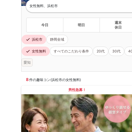
女性無料、浜松市
週末
今日
明日
休日
浜松市
静岡全域
女性無料
すべてのこだわり条件
20代
30代
4
愛知
8
件の趣味コン(浜松市の女性無料)
男性急募！