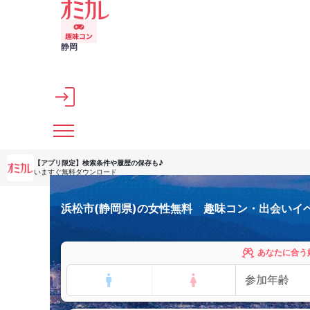
メインコンテンツへスキップ
静岡
【アプリ限定】
検索条件や履歴の保存も♪
いますぐ無料ダウンロード
浜松市(静岡県)の女性無料 趣味コン・出会いイ
あなたに合う