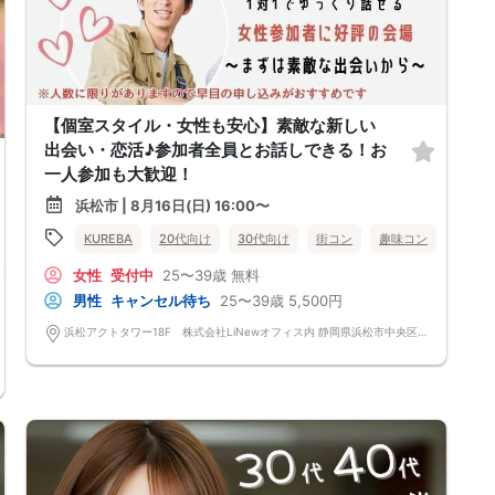
【個室スタイル・女性も安心】素敵な新しい
出会い・恋活♪参加者全員とお話しできる！お
一人参加も大歓迎！
浜松市 | 8月16日(日) 16:00〜
KUREBA
20代向け
30代向け
街コン
趣味コン
個室
個室
女性無料
静岡県
浜松市
女性
受付中
25〜39歳
無料
男性
キャンセル待ち
25〜39歳
5,500円
浜松アクトタワー18F 株式会社LiNewオフィス内 静岡県浜松市中央区板屋町111-2 浜松アクトタワー18F