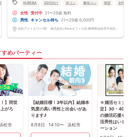
性無料
静岡県
KUREBA
浜松市
20代向け
街コン
趣味コン
個室
女性無料
女性
受付中
21〜29歳
無料
男性
キャンセル待ち
21〜29歳
6,000円
浜松アクトタワー18F 株式会社LiNewオフィス内 静岡県浜松市中央区板屋町111-2 浜松アクトタワー18F
すすめパーティー
級！】同世
【結婚目標！3年以内】結婚本
☆婚活セミナー☆
り上がろ
気度の高い男性と出会いがあ
定】30・40代女
ります♪
の婚活応援セミナ
活男性はいる？婚
浜松市
8月8日
14:10〜
浜松市
ーション