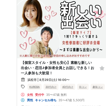
【個室スタイル・女性も安心】素敵な新しい
出会い・恋活♪参加者全員とお話しできる！お
一人参加も大歓迎！
浜松市 | 8月29日(土) 16:00〜
KUREBA
30代向け
40代向け
街コン
趣味コン
女性
受付中
35〜47歳
無料
男性
キャンセル待ち
35〜47歳
5,500円