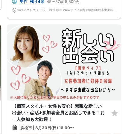
男性
残り4席
45〜57歳
5,500円
浜松アクトタワー18F 株式会社LiNewオフィス内 静岡県浜松市中央区板屋町111-2 浜松アクトタワー18F
【個室スタイル・女性も安心】素敵な新しい
出会い・恋活♪参加者全員とお話しできる！お
一人参加も大歓迎！
浜松市 | 8月30日(日) 16:00〜