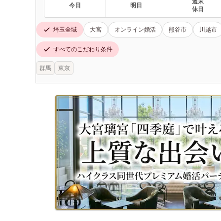
週末
今日
明日
休日
埼玉全域
大宮
オンライン婚活
熊谷市
川越市
すべてのこだわり条件
群馬
東京