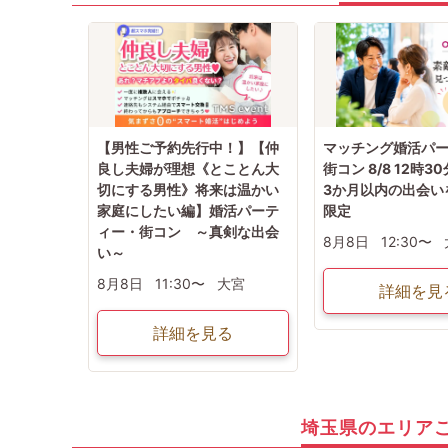
【男性ご予約先行中！】【仲
マッチング婚活パ
良し夫婦が理想《とことん大
街コン 8/8 12時30
切にする男性》将来は温かい
3か月以内の出会い
家庭にしたい編】婚活パーテ
限定
ィー・街コン ～真剣な出会
8月8日
12:30〜
い～
8月8日
11:30〜
大宮
詳細を見
詳細を見る
埼玉県のエリア