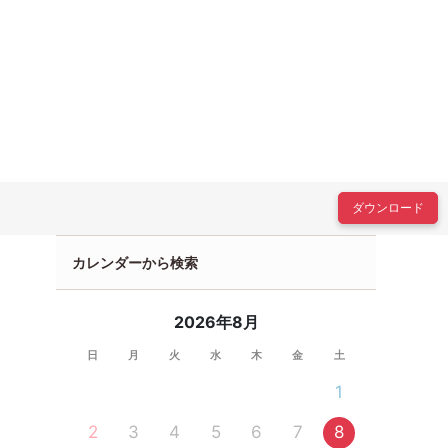
ダウンロード
カレンダーから検索
2026年8月
日
月
火
水
木
金
土
1
2
3
4
5
6
7
8