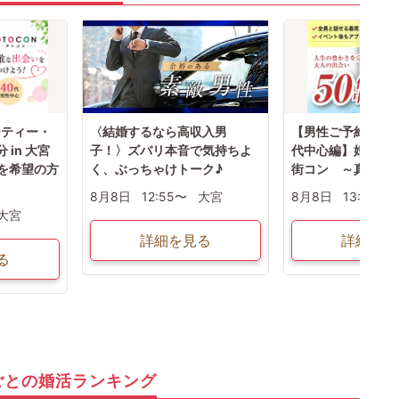
ーティー・
〈結婚するなら高収入男
【男性ご予約先行中
分 in 大宮
子！〉ズバリ本音で気持ちよ
代中心編】婚活パ
を希望の方
く、ぶっちゃけトーク♪
街コン ～真剣な
8月8日
12:55〜
大宮
8月8日
13:15〜
大宮
詳細を見る
詳細を見
る
ごとの婚活ランキング