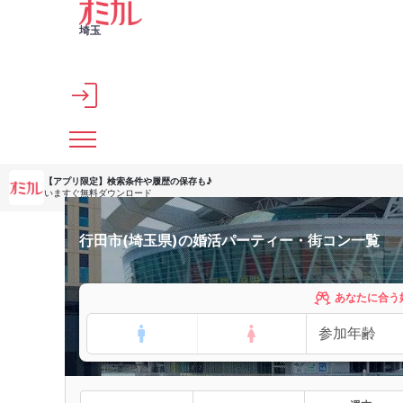
メインコンテンツへスキップ
埼玉
【アプリ限定】
検索条件や履歴の保存も♪
いますぐ無料ダウンロード
行田市(埼玉県)の婚活パーティー・街コン一覧
あなたに合う