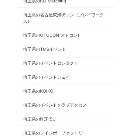
埼玉県のIBJ Matching
埼玉県の名古屋東海街コン（プレイワーク
ス）
埼玉県のOTOCON(オトコン)
！】【50
【初めての方限定】結婚に前
マッチング婚活パ
埼玉県のTMSイベント
ーティー・
向きな誠実男性と出会える安
街コン 8/8 14時15
出会い～
心婚活Party♪
恋する同年代限定
埼玉県のイベントコンタクト
大宮
8月8日
13:15〜
大宮
8月8日
14:15〜
埼玉県のイベントジェイ
る
詳細を見る
詳細を
埼玉県のKOIKOI
埼玉県のイベントクラブアクセス
埼玉県のNEPISU
埼玉県のレインボーファクトリー