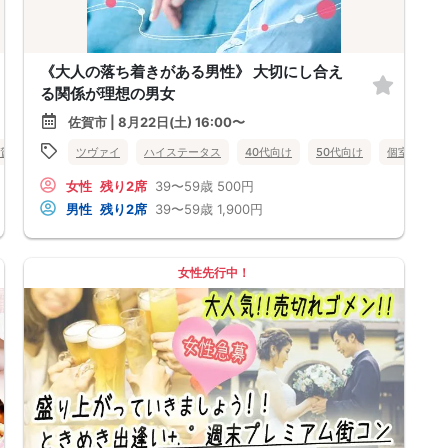
《大人の落ち着きがある男性》 大切にし合え
る関係が理想の男女
佐賀市 | 8月22日(土) 16:00〜
賀県
佐賀市
ツヴァイ
ハイステータス
40代向け
50代向け
個室
公
女性
残り2席
39〜59歳
500円
男性
残り2席
39〜59歳
1,900円
女性先行中！