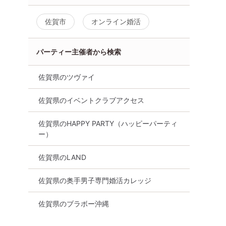
佐賀市
オンライン婚活
パーティー主催者から検索
佐賀県のツヴァイ
30代向け
街コン
佐賀県
佐賀市
佐賀県のイベントクラブアクセス
佐賀県のHAPPY PARTY（ハッピーパーティ
ー）
佐賀県のLAND
佐賀県の奥手男子専門婚活カレッジ
佐賀県のブラボー沖縄