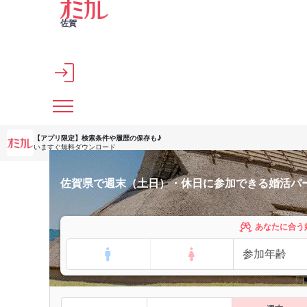
メインコンテンツへスキップ
佐賀
【アプリ限定】
検索条件や履歴の保存も♪
いますぐ無料ダウンロード
佐賀県で週末（土日）・休日に参加できる婚活パ
あなたに合う