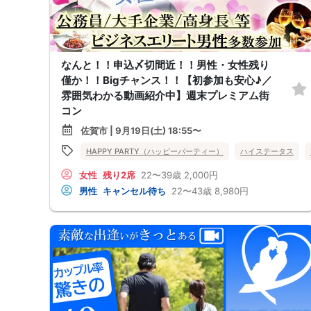
なんと！！申込〆切間近！！男性・女性残り
僅か！！Bigチャンス！！【初参加も安心♪／
雰囲気わかる動画紹介中】週末プレミアム街
コン
佐賀市 | 9月19日(土) 18:55〜
HAPPY PARTY（ハッピーパーティー）
ハイステータス
女性
残り2席
22〜39歳
2,000円
男性
キャンセル待ち
22〜43歳
8,980円