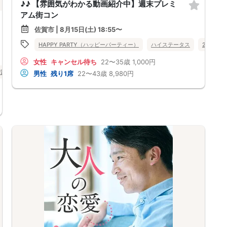
♪♪ 【雰囲気がわかる動画紹介中】週末プレミ
アム街コン
佐賀市 | 8月15日(土) 18:55〜
HAPPY PARTY（ハッピーパーティー）
ハイステータス
20代向け
女性
キャンセル待ち
22〜35歳
1,000円
賀県
佐賀市
男性
残り1席
22〜43歳
8,980円