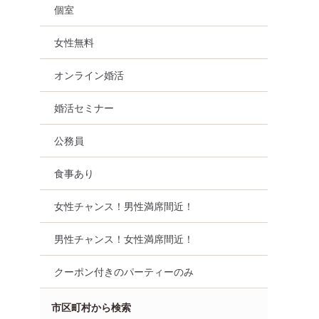
個室
女性無料
オンライン婚活
婚活セミナー
務員
佐賀県
佐賀市
公務員
食事あり
女性チャンス！男性満席間近！
男性チャンス！女性満席間近！
クーポン付きのパーティーのみ
市区町村から検索