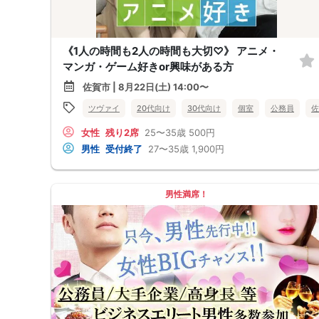
《1人の時間も2人の時間も大切♡》 アニメ・
マンガ・ゲーム好きor興味がある方
佐賀市 | 8月22日(土) 14:00〜
ツヴァイ
20代向け
30代向け
個室
公務員
佐
女性
残り2席
25〜35歳
500円
男性
受付終了
27〜35歳
1,900円
男性満席！