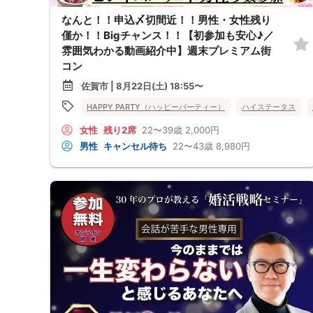
なんと！！申込〆切間近！！男性・女性残り
僅か！！Bigチャンス！！【初参加も安心♪／
雰囲気わかる動画紹介中】週末プレミアム街
コン
佐賀市 | 8月22日(土) 18:55〜
HAPPY PARTY（ハッピーパーティー）
ハイステータス
女性
残り2席
22〜39歳
2,000円
男性
キャンセル待ち
22〜43歳
8,980円