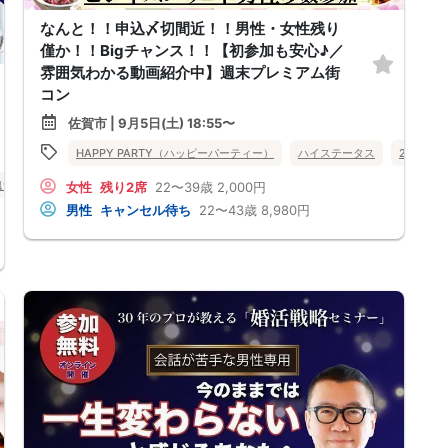
なんと！！申込〆切間近！！男性・女性残り
僅か！！Bigチャンス！！【初参加も安心♪／
雰囲気わかる動画紹介中】週末プレミアム街
コン
佐賀市 | 9月5日(土) 18:55〜
HAPPY PARTY（ハッピーパーティー）
ハイステータス
20代向け
向け
女性無料
オンライン婚活
婚活セミナー
佐賀県
女性
残り2席
22〜39歳
2,000円
男性
キャンセル待ち
22〜43歳
8,980円