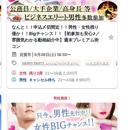
なんと！！申込〆切間近！！男性・女性残り
僅か！！Bigチャンス！！【初参加も安心♪／
雰囲気わかる動画紹介中】週末プレミアム街
コン
佐賀市 | 9月26日(土) 18:55〜
20代向け
30代向け
HAPPY PARTY（ハッピーパーティー）
街コン
佐賀県
佐賀市
ハイステータス
20代向け
女性
残り2席
22〜39歳
2,000円
男性
キャンセル待ち
22〜43歳
8,980円
男性満席！