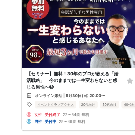
【セミナー】無料！30年のプロが教える「婚
活戦略」｜今のままでは一生変わらないと感
じる男性へ㊶
オンライン婚活 | 8月30日(日) 20:00〜
イベントクラブアクセス
20代向け
30代向け
40代
女性
受付終了
22〜54歳
無料
男性
受付中
25〜49歳
無料