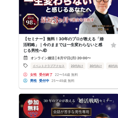
【セミナー】無料！30年のプロが教える「婚
活戦略」｜今のままでは一生変わらないと感
じる男性へ㊶
オンライン婚活 | 8月17日(月) 20:00〜
イベントクラブアクセス
20代向け
30代向け
40代
女性
受付終了
22〜54歳
無料
男性
受付中
25〜49歳
無料