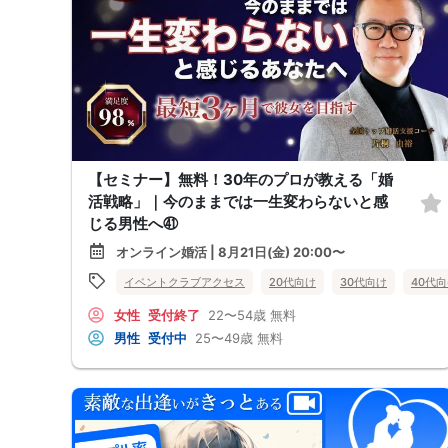
【セミナー】無料！30年のプロが教える「婚
活戦略」｜今のままでは一生変わらないと感
じる男性へ㊶
オンライン婚活 | 8月21日(金) 20:00〜
イベントクラブアクセス
20代向け
30代向け
40代
女性
受付終了
22〜54歳
無料
男性
受付中
25〜49歳
無料