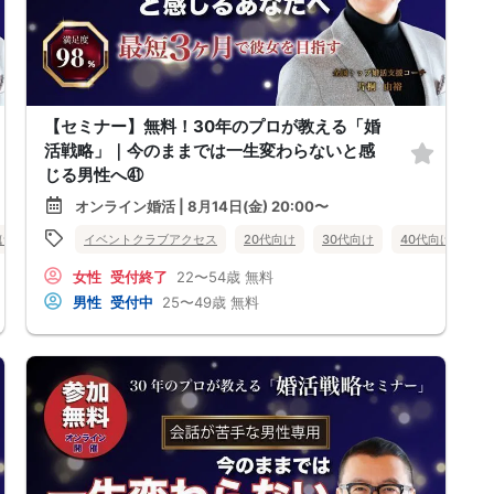
【セミナー】無料！30年のプロが教える「婚
活戦略」｜今のままでは一生変わらないと感
じる男性へ㊶
オンライン婚活 | 8月14日(金) 20:00〜
向け
女性無料
イベントクラブアクセス
オンライン婚活
婚活セミナー
20代向け
30代向け
佐賀県
40代向け
女
女性
受付終了
22〜54歳
無料
男性
受付中
25〜49歳
無料