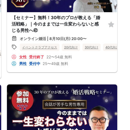
【セミナー】無料！30年のプロが教える「婚
活戦略」｜今のままでは一生変わらないと感
じる男性へ㊶
オンライン婚活 | 8月10日(月) 20:00〜
イベントクラブアクセス
20代向け
30代向け
40代向け
女
向け
女性無料
オンライン婚活
婚活セミナー
佐賀県
女性
受付終了
22〜54歳
無料
男性
受付中
25〜49歳
無料