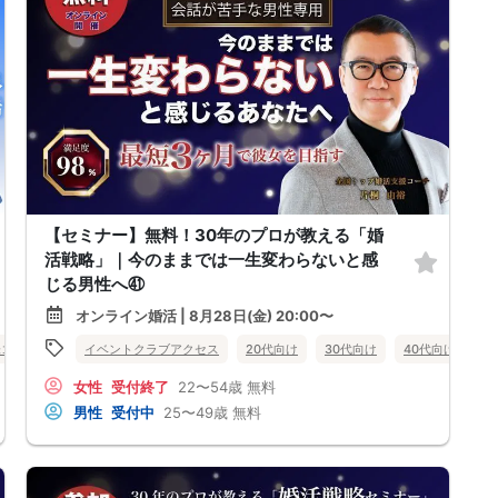
【セミナー】無料！30年のプロが教える「婚
活戦略」｜今のままでは一生変わらないと感
じる男性へ㊶
オンライン婚活 | 8月28日(金) 20:00〜
味コン
オンライン婚活
イベントクラブアクセス
佐賀県
20代向け
30代向け
40代向け
女
女性
受付終了
22〜54歳
無料
男性
受付中
25〜49歳
無料