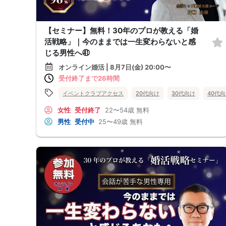
【セミナー】無料！30年のプロが教える「婚
活戦略」｜今のままでは一生変わらないと感
じる男性へ㊶
オンライン婚活 | 8月7日(金) 20:00〜
受付終了まで26時間
イベントクラブアクセス
20代向け
30代向け
40代
女性
受付終了
22〜54歳
無料
男性
受付中
25〜49歳
無料