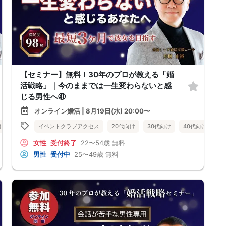
【セミナー】無料！30年のプロが教える「婚
活戦略」｜今のままでは一生変わらないと感
じる男性へ㊶
オンライン婚活 | 8月19日(水) 20:00〜
向け
女性無料
イベントクラブアクセス
オンライン婚活
婚活セミナー
20代向け
30代向け
佐賀県
40代向け
女
女性
受付終了
22〜54歳
無料
男性
受付中
25〜49歳
無料