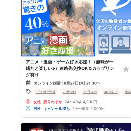
アニメ・漫画・ゲーム好き応援！（趣味が一
緒だと楽しい♪）連絡先交換OK＆カップリン
グ有り
オンライン婚活 | 8月27日(木) 21:00〜
ブラボー沖縄
20代向け
30代向け
40代向け
趣
女性
残りわずか
24〜49歳
4,000円
男性
キャンセル待ち
24〜49歳
9,000円