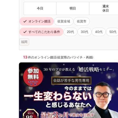
週末
今日
明日
休日
オンライン婚活
佐賀全域
佐賀市
すべてのこだわり条件
20代
30代
40代
50代
福岡
13
件のオンライン婚活(佐賀県のバツイチ・再婚)