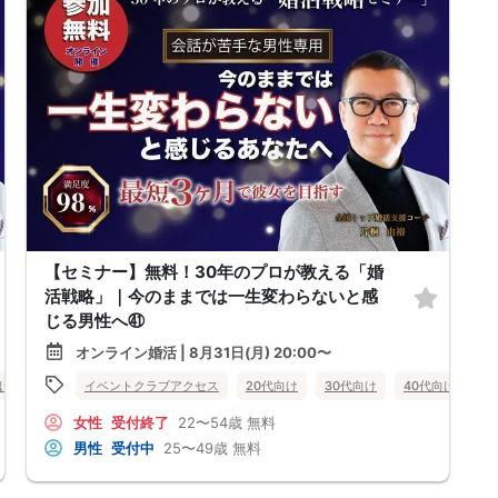
【セミナー】無料！30年のプロが教える「婚
活戦略」｜今のままでは一生変わらないと感
じる男性へ㊶
オンライン婚活 | 8月31日(月) 20:00〜
向け
女性無料
イベントクラブアクセス
オンライン婚活
婚活セミナー
20代向け
30代向け
佐賀県
40代向け
女
女性
受付終了
22〜54歳
無料
男性
受付中
25〜49歳
無料