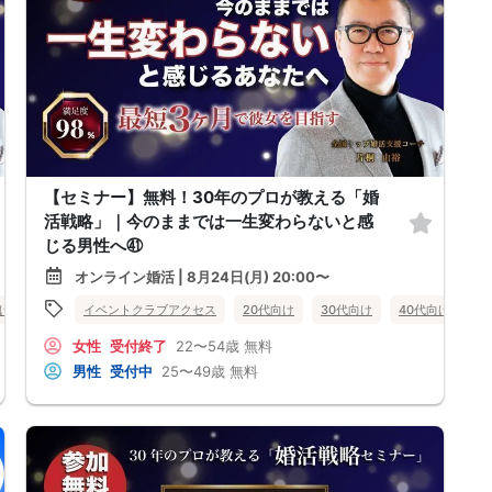
【セミナー】無料！30年のプロが教える「婚
活戦略」｜今のままでは一生変わらないと感
じる男性へ㊶
オンライン婚活 | 8月24日(月) 20:00〜
向け
女性無料
イベントクラブアクセス
オンライン婚活
婚活セミナー
20代向け
30代向け
佐賀県
40代向け
女
女性
受付終了
22〜54歳
無料
男性
受付中
25〜49歳
無料