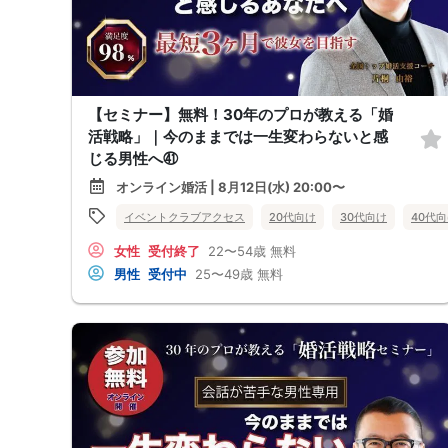
【セミナー】無料！30年のプロが教える「婚
活戦略」｜今のままでは一生変わらないと感
じる男性へ㊶
オンライン婚活 | 8月12日(水) 20:00〜
イベントクラブアクセス
20代向け
30代向け
40代
女性
受付終了
22〜54歳
無料
男性
受付中
25〜49歳
無料