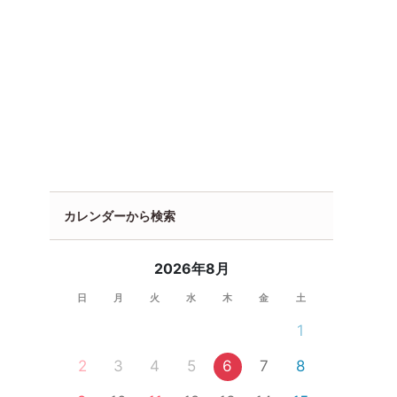
カレンダーから検索
2026年8月
日
月
火
水
木
金
土
1
2
3
4
5
6
7
8