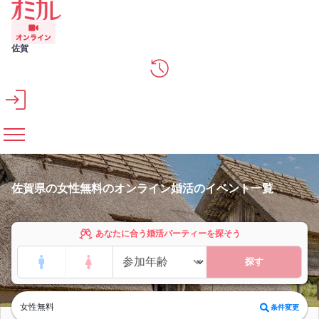
メインコンテンツへスキップ
佐賀
佐賀県の女性無料のオンライン婚活のイベント一覧
あなたに合う婚活パーティーを探そう
探す
女性無料
条件変更