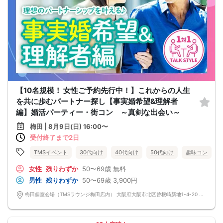
【10名規模！ 女性ご予約先行中！】これからの人生
を共に歩むパートナー探し【事実婚希望&理解者
編】婚活パーティー・街コン ～真剣な出会い～
梅田 | 8月9日(日) 16:00〜
受付終了まで2日
TMSイベント
30代向け
40代向け
50代向け
趣味コン
女性
残りわずか
50〜69歳
無料
男性
残りわずか
50〜69歳
3,900円
梅田個室会場（TMSラウンジ梅田店内） 大阪府大阪市北区曾根崎新地1-4-20 桜橋IMビル 10F