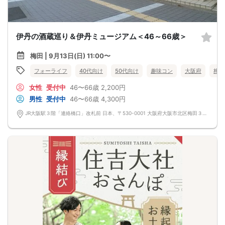
伊丹の酒蔵巡り＆伊丹ミュージアム＜46～66歳＞
梅田 | 9月13日(日) 11:00〜
フォーライフ
40代向け
50代向け
趣味コン
大阪府
梅田
女性
受付中
46〜66歳
2,200円
男性
受付中
46〜66歳
4,300円
JR大阪駅３階「連絡橋口」改札前 日本、〒530-0001 大阪府大阪市北区梅田３丁目１−１ 大阪駅