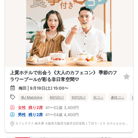
上質ホテルで出会う《大人のカフェコン》 季節のフ
ラワープールが彩る非日常空間♡
梅田 | 9月19日(土) 15:00〜
IBJ Matching
40代向け
50代向け
街コン
趣味コン
食
女性
残り2席
41〜52歳
3,400円
男性
残り2席
41〜54歳
4,400円
カフェテラス 銀木犀 大阪府大阪府大阪市北区堂島１丁目５−２５ ホテルエルセラーン大阪 1F