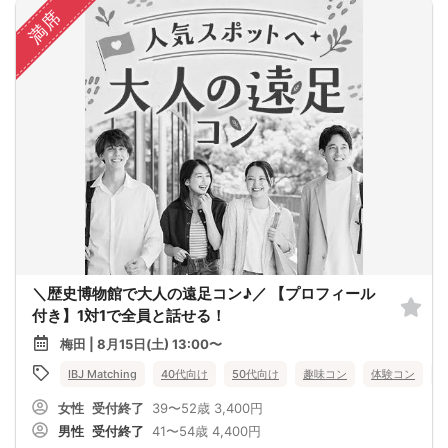
満席
＼歴史博物館で大人の遠足コン♪／ 【プロフィール
付き】1対1で全員と話せる！
梅田 | 8月15日(土) 13:00〜
IBJ Matching
40代向け
50代向け
趣味コン
体験コン
女性
受付終了
39〜52歳
3,400円
男性
受付終了
41〜54歳
4,400円