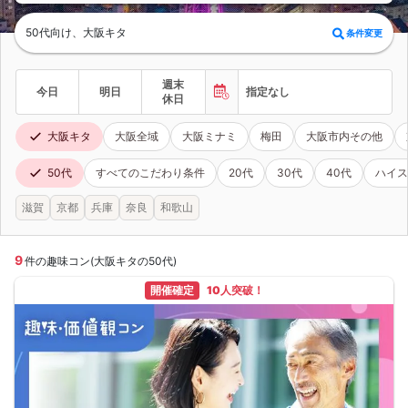
50代向け、大阪キタ
条件変更
週末
今日
明日
指定なし
休日
大阪キタ
大阪全域
大阪ミナミ
梅田
大阪市内その他
50代
すべてのこだわり条件
20代
30代
40代
ハイス
滋賀
京都
兵庫
奈良
和歌山
9
件の趣味コン(大阪キタの50代)
開催確定
10人突破！