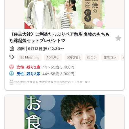
《住吉大社》ご利益たっぷりペア散歩 名物のもちも
ち縁起焼セットプレゼント♡
梅田 | 9月13日(日) 12:30〜
IBJ Matching
40代向け
50代向け
街コン
趣味コン
体
女性
残り2席
44〜55歳
3,400円
男性
残り2席
44〜55歳
3,900円
住吉大社 大鳥居前 大阪府大阪市住吉区住吉２丁目９−８９