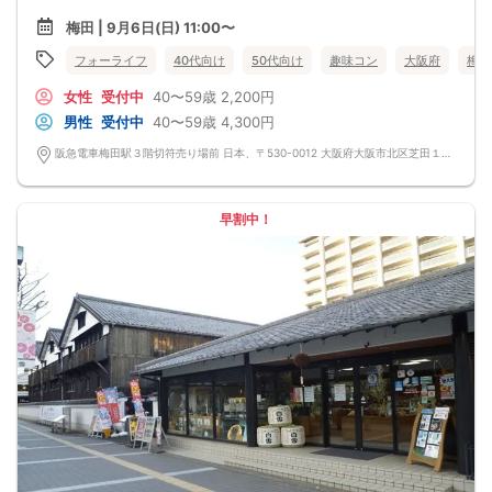
梅田 | 9月6日(日) 11:00〜
フォーライフ
40代向け
50代向け
趣味コン
大阪府
梅田
女性
受付中
40〜59歳
2,200円
男性
受付中
40〜59歳
4,300円
阪急電車梅田駅３階切符売り場前 日本、〒530-0012 大阪府大阪市北区芝田１丁目１−３
早割中！