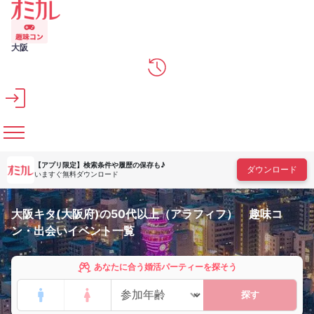
メインコンテンツへスキップ
大阪
【アプリ限定】
検索条件や履歴の保存も♪
ダウンロード
いますぐ無料ダウンロード
大阪キタ(大阪府)の50代以上（アラフィフ） 趣味コ
ン・出会いイベント一覧
あなたに合う婚活パーティーを探そう
探す