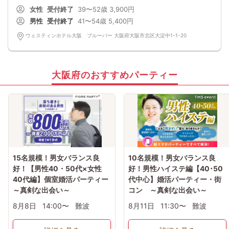
女性
受付終了
39〜52歳
3,900円
男性
受付終了
41〜54歳
5,400円
ウェスティンホテル大阪 ブルーバー 大阪府大阪市北区大淀中1-1-20
大阪府のおすすめパーティー
15名規模！男女バランス良
10名規模！男女バランス良
好！【男性40・50代×女性
好！男性ハイステ編【40･50
40代編】個室婚活パーティー
代中心】婚活パーティー・街
～真剣な出会い～
コン ～真剣な出会い～
8月8日
14:00〜
難波
8月11日
11:30〜
難波