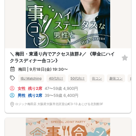
＼ 梅田・東通り内でアクセス抜群♪／ 《華金にハイ
クラスディナー合コン》
梅田 | 9月18日(金) 19:30〜
IBJ Matching
40代向け
50代向け
街コン
趣味コン
食
女性
残り2席
47〜59歳
4,900円
男性
残り2席
39〜59歳
6,400円
ロジック梅田店 大阪府大阪市北区堂山町3-13 あじびる北別館3F