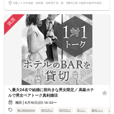
大阪メトロ中央線・谷町線「谷町四丁目」駅 9番出口前 大阪府大阪市中央区谷町３丁目３
満席
＼最大24名♡結婚に前向きな男女限定／ 高級ホテ
ルで男女ペアトーク真剣婚活
梅田 | 8月16日(日) 14:30〜
IBJ Matching
40代向け
50代向け
街コン
趣味コン
大