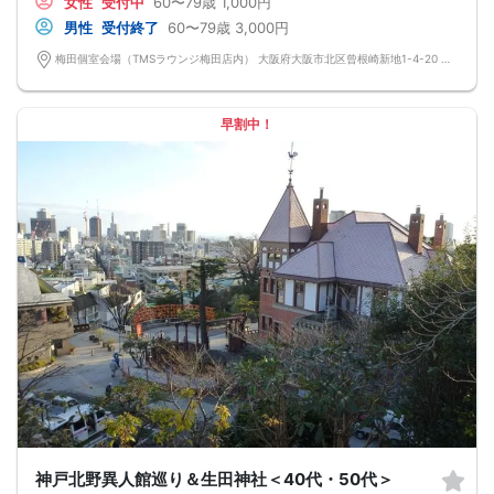
女性
受付中
60〜79歳
1,000円
男性
受付終了
60〜79歳
3,000円
梅田個室会場（TMSラウンジ梅田店内） 大阪府大阪市北区曾根崎新地1-4-20 桜橋IMビル 10F
早割中！
神戸北野異人館巡り＆生田神社＜40代・50代＞