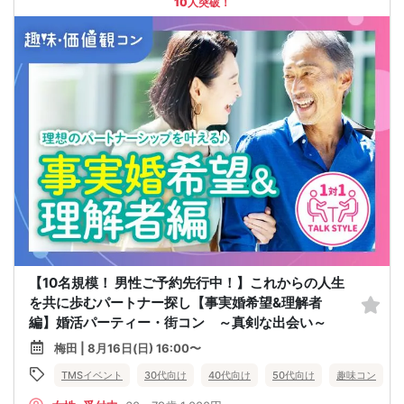
10人突破！
【10名規模！ 男性ご予約先行中！】これからの人生
を共に歩むパートナー探し【事実婚希望&理解者
編】婚活パーティー・街コン ～真剣な出会い～
梅田 | 8月16日(日) 16:00〜
TMSイベント
30代向け
40代向け
50代向け
趣味コン