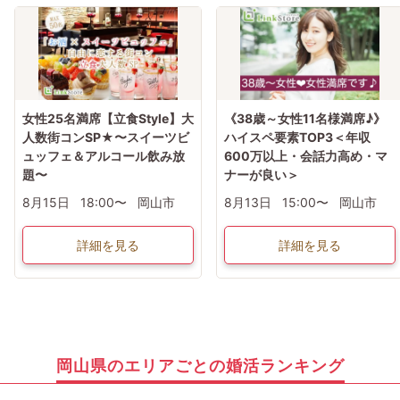
女性25名満席【立食Style】大
《38歳～女性11名様満席♪》
人数街コンSP★〜スイーツビ
ハイスペ要素TOP3＜年収
ュッフェ＆アルコール飲み放
600万以上・会話力高め・マ
題〜
ナーが良い＞
8月15日
18:00〜
岡山市
8月13日
15:00〜
岡山市
詳細を見る
詳細を見る
岡山県のエリアごとの婚活ランキング