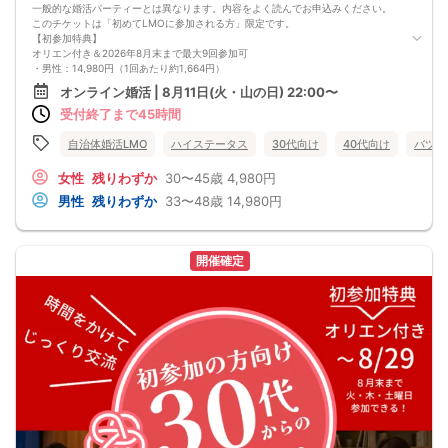
一般的な婚活パーティーとは異なります。内容をよく読んでお申込みください。
このチケットは「初めてLMOに参加される方」限定です。
【初参加特典】
オリエン付き＆2026年8月末まで最大9回参加可
・男性：14,980円（1回あたり約1,664円）
・女性：4,980円（1回あたり約553円）
オンライン婚活 | 8月11日(火・山の日) 22:00〜
LMO「良縁フェス」は、複数回の交流を通じて人柄や相性をじっくり確かめられ
受付終了まで45時間
るオンライン婚活イベントです。
毎回のグループ交流で少しずつ距離を縮めながら、自分らしい関わり方を試して
いきたい方に向いています。
自治体婚活LMO
ハイステータス
30代向け
40代向け
バツイ
＜参加できる日程＞
初参加オリエン（必須）：8月11日（火） 22:00〜22:30
女性
残りわずか
30〜45歳
4,980円
交流1回目：同日 22:30〜24:00
男性
残りわずか
33〜48歳
14,980円
交流2回目以降：8月13日（木）〜8月末の火・木・土 22:30〜24:00
※2回目以降は遅刻・欠席・早退も自由ですが、お振替・返金はできません。
＜お見合い申請期限＞
8月30日 20:00まで
開催確定
同期間に参加した異性の中から1名に申請できます。お相手が了承するとお見合い
が成立し、オンラインで約30分1対1で対話できます。
＜最低遂行人数＞
8月末までに最大9回の交流機会を設け、男女各10名以上の方と出会えるよう募
集・運営します。
＜新規募集対象＞
・女性：30〜45歳
・男性：33〜48歳かつ士業・公務員・正社員のいずれか
・男女共通：病気療養中の方は全快後にご参加ください。
＜おことわり＞
※開催案内（中止連絡含む）は初回開始15分前までにお送りします。
※全国から募集しています。日本国内在住で日本からオンライン参加できる方に限
ります（EEA等を含む海外からの利用不可）。