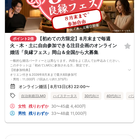
※新規募集の対象年齢はバランス調整のため変動する場合があります。
※自治体連携時やリピート参加される場合、参加条件が異なることがあります。
※イベント中の連絡先交換は禁止です（交換はお見合い成立後、運営を通じて行い
ます）。
【初めての方限定】8月末まで毎週
ポイント2倍
火・木・土に自由参加できる注目企画のオンライン
婚活「良縁フェス」岡山＆全国から大募集
一般的な婚活パーティーとは異なります。内容をよく読んでお申込みください。
このチケットは「初めてLMOに参加される方」限定です。
【初参加特典】
オリエン付き＆2026年8月末まで最大8回参加可
・男性：11,000円（1回あたり約1,375円）
・女性：4,400円（1回あたり約550円）
オンライン婚活 | 8月13日(木) 22:00〜
LMO「良縁フェス」は、複数回の交流を通じて人柄や相性をじっくり確かめられ
るオンライン婚活イベントです。
自治体婚活LMO
ハイステータス
30代向け
40代向け
バツイ
毎回のグループ交流で少しずつ距離を縮めながら、自分らしい関わり方を試して
いきたい方に向いています。
女性
残りわずか
30〜45歳
4,400円
＜参加できる日程＞
初参加オリエン（必須）：8月13日（木） 22:00〜22:30
男性
残りわずか
33〜48歳
11,000円
交流1回目：同日 22:30〜24:00
交流2回目以降：8月15日（土）〜8月末の火・木・土 22:30〜24:00
※2回目以降は遅刻・欠席・早退も自由ですが、お振替・返金はできません。
＜お見合い申請期限＞
8月30日 20:00まで