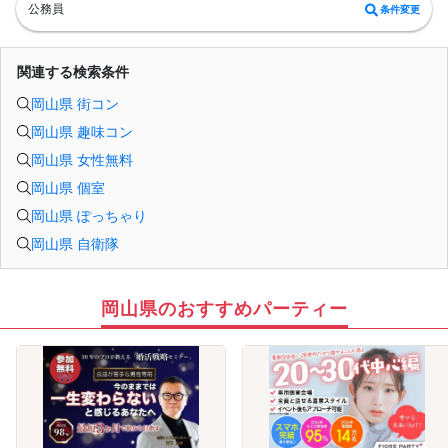
同期間に参加した異性の中から1名に申請できます。お相手が了承するとお見合い
公務員
条件変更
が成立し、オンラインで約30分1対1で対話できます。
＜最低遂行人数＞
8月末までに最大8回の交流機会を設け、男女各10名以上の方と出会えるよう募
集・運営します。
関連する検索条件
＜新規募集対象＞
・女性：30〜45歳
岡山県 街コン
・男性：33〜48歳かつ士業・公務員・正社員のいずれか
・男女共通：病気療養中の方は全快後にご参加ください。
岡山県 趣味コン
＜おことわり＞
※開催案内（中止連絡含む）は初回開始15分前までにお送りします。
岡山県 女性無料
※全国から募集しています。日本国内在住で日本からオンライン参加できる方に限
ります（EEA等を含む海外からの利用不可）。
岡山県 個室
※新規募集の対象年齢はバランス調整のため変動する場合があります。
※自治体連携時やリピート参加される場合、参加条件が異なることがあります。
岡山県 ぽっちゃり
※イベント中の連絡先交換は禁止です（交換はお見合い成立後、運営を通じて行い
岡山県 自衛隊
ます）。
岡山県のおすすめパーティー