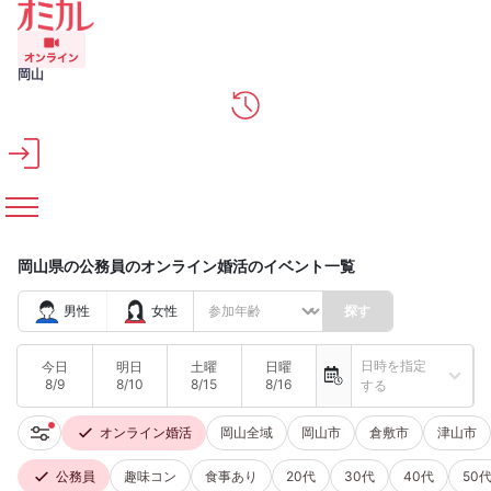
メインコンテンツへスキップ
岡山
岡山県の公務員のオンライン婚活のイベント一覧
男性
女性
探す
日時を指定
今日
明日
土曜
日曜
8/9
8/10
8/15
8/16
する
オンライン婚活
岡山全域
岡山市
倉敷市
津山市
公務員
趣味コン
食事あり
20代
30代
40代
50