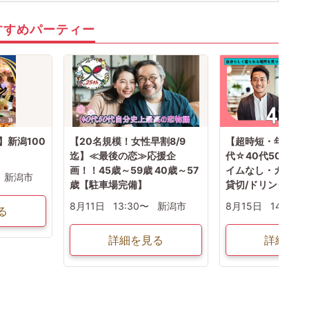
すすめパーティー
】新潟100
【20名規模！女性早割8/9
【超時短・年齢限
迄】≪最後の恋≫応援企
代☆40代50代の
画！！45歳～59歳 40歳～57
イムなし・カップリ
新潟市
歳【駐車場完備】
貸切/ドリンク付き
8月11日
13:30〜
新潟市
8月15日
14:00〜
る
詳細を見る
詳細を見