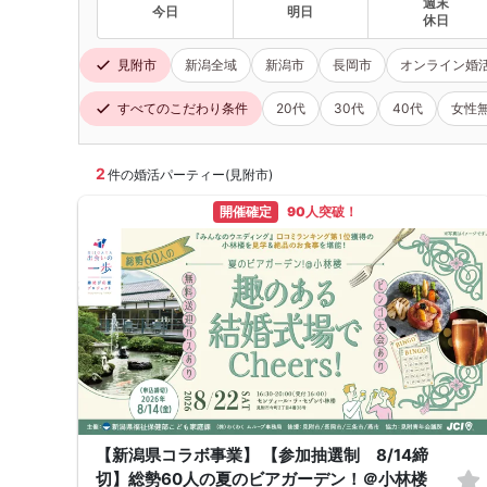
週末
今日
明日
休日
見附市
新潟全域
新潟市
長岡市
オンライン婚
すべてのこだわり条件
20代
30代
40代
女性
2
件の婚活パーティー(見附市)
開催確定
90人突破！
【新潟県コラボ事業】 【参加抽選制 8/14締
切】総勢60人の夏のビアガーデン！＠小林楼