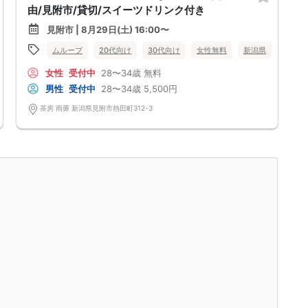
由/見附市/貸切/スイーツドリンク付き
見附市 | 8月29日(土) 16:00〜
見附市
ムルーブ
20代向け
30代向け
女性無料
新潟県
見附市
女性
受付中
28〜34歳
無料
男性
受付中
28〜34歳
5,500円
茶房 雨霽 新潟県見附市熱田町312-3