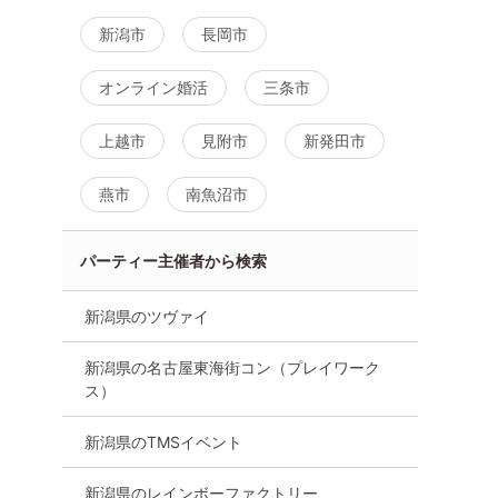
新潟市
長岡市
オンライン婚活
三条市
上越市
見附市
新発田市
燕市
南魚沼市
定】大人世
【男性ご予約先行中！】【年
ログイン不要《穏
恋/フリータ
齢は気にしない～相性だけで
い男女》 職場で
パーティー主催者から検索
ングあり/
カップリング編♪】婚活パーテ
い、お仕事を頑張
ィー・街コン ～真剣な出会
8月30日
13:00
新潟県のツヴァイ
い～
新潟市
8月15日
13:30〜
新潟市
詳細を
新潟県の名古屋東海街コン（プレイワーク
る
ス）
詳細を見る
新潟県のTMSイベント
新潟県のレインボーファクトリー