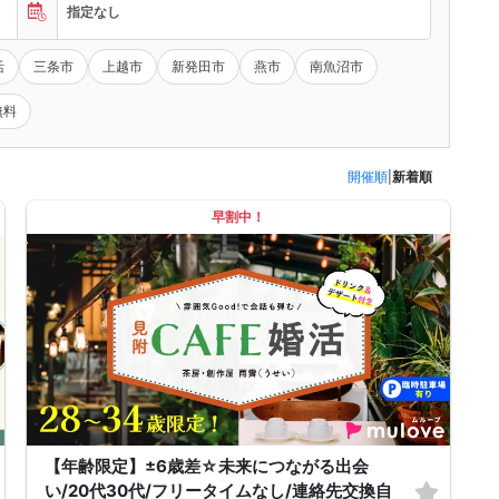
指定なし
活
三条市
上越市
新発田市
燕市
南魚沼市
無料
開催順
|
新着順
早割中！
【年齢限定】±6歳差☆未来につながる出会
い/20代30代/フリータイムなし/連絡先交換自