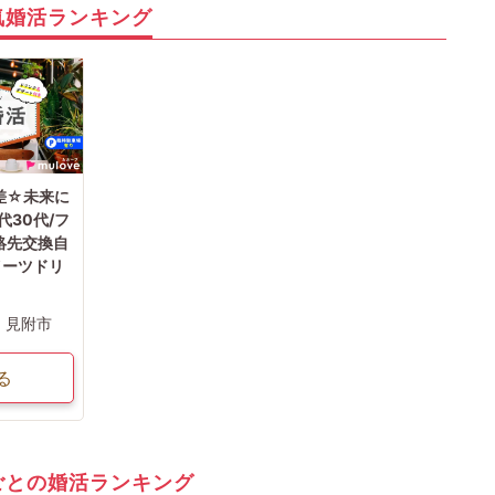
気婚活ランキング
差☆未来に
代30代/フ
絡先交換自
イーツドリ
見附市
る
ごとの婚活ランキング