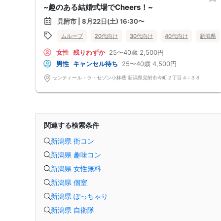
~趣のある結婚式場でCheers！~
見附市 | 8月22日(土) 16:30〜
ムルーブ
20代向け
30代向け
40代向け
新潟県
女性
残りわずか
25〜40歳
2,500円
男性
キャンセル待ち
25〜40歳
4,500円
センティール・ラ・セゾン小林楼 新潟県見附市今町２丁目４−３８
関連する検索条件
新潟県 街コン
新潟県 趣味コン
新潟県 女性無料
新潟県 個室
新潟県 ぽっちゃり
新潟県 自衛隊