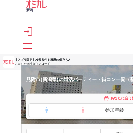
メインコンテンツへスキップ
新潟
【アプリ限定】
検索条件や履歴の保存も♪
いますぐ無料ダウンロード
見附市(新潟県)の婚活パーティー・街コン一覧（
あなたに合う