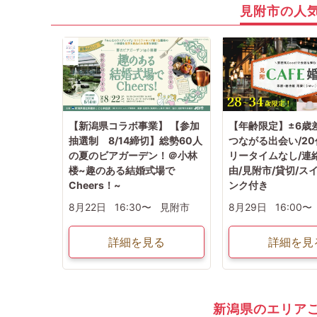
見附市の人
【新潟県コラボ事業】 【参加
【年齢限定】±6歳
抽選制 8/14締切】総勢60人
つながる出会い/20
の夏のビアガーデン！＠小林
リータイムなし/連
楼~趣のある結婚式場で
由/見附市/貸切/ス
Cheers！~
ンク付き
8月22日
16:30〜
見附市
8月29日
16:00〜
詳細を見る
詳細を見
新潟県のエリア