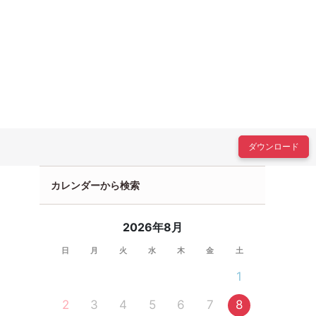
ダウンロード
カレンダーから検索
2026年8月
日
月
火
水
木
金
土
1
2
3
4
5
6
7
8