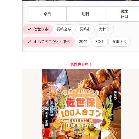
週末
今日
明日
休日
佐世保市
長崎全域
長崎市
大村市
すべてのこだわり条件
20代
30代
食事あり
男性先行中！