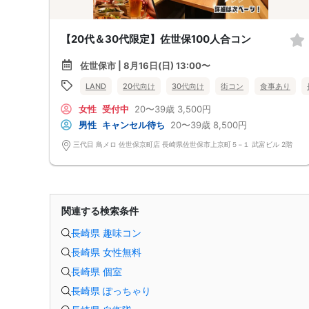
【20代＆30代限定】佐世保100人合コン
佐世保市 | 8月16日(日) 13:00〜
LAND
20代向け
30代向け
街コン
食事あり
女性
受付中
20〜39歳
3,500円
男性
キャンセル待ち
20〜39歳
8,500円
三代目 鳥メロ 佐世保京町店 長崎県佐世保市上京町５−１ 武富ビル 2階
関連する検索条件
長崎県 趣味コン
長崎県 女性無料
長崎県 個室
長崎県 ぽっちゃり