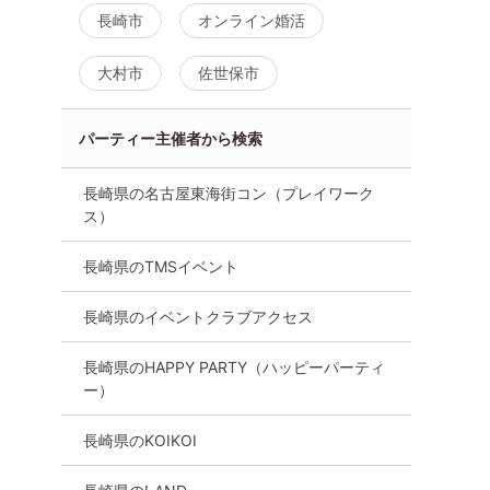
長崎市
オンライン婚活
大村市
佐世保市
パーティー主催者から検索
長崎県の名古屋東海街コン（プレイワーク
ス）
】長崎100
平成生まれ限定コン長崎【20
30代メインコン長
長崎県のTMSイベント
～37歳の男女・料理☆飲放題
42歳の男女・料
付・連絡先交換あり・着席
付・連絡先交換あ
長崎市
長崎県のイベントクラブアクセス
型】１名参加OK
型】１名参加OK
8月15日
15:30〜
長崎市
8月15日
15:30〜
る
長崎県のHAPPY PARTY（ハッピーパーティ
ー）
詳細を見る
詳細を
長崎県のKOIKOI