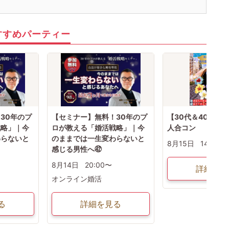
すすめパーティー
30年のプ
【セミナー】無料！30年のプ
【30代＆40代限定
戦略」｜今
ロが教える「婚活戦略」｜今
人合コン
わらないと
のままでは一生変わらないと
8月15日
14:30〜
感じる男性へ㊷
8月14日
20:00〜
詳細を見
オンライン婚活
る
詳細を見る