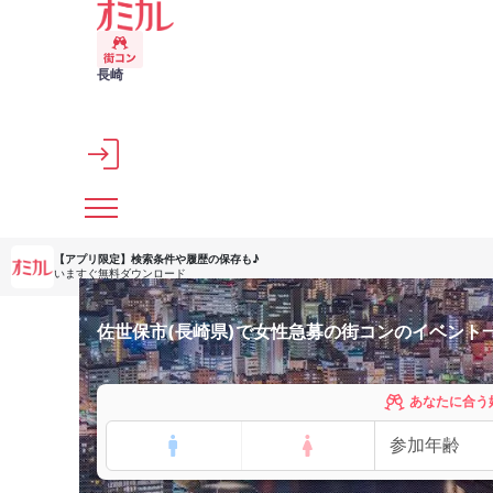
メインコンテンツへスキップ
長崎
【アプリ限定】
検索条件や履歴の保存も♪
いますぐ無料ダウンロード
佐世保市(長崎県)で女性急募の街コンのイベント
あなたに合う