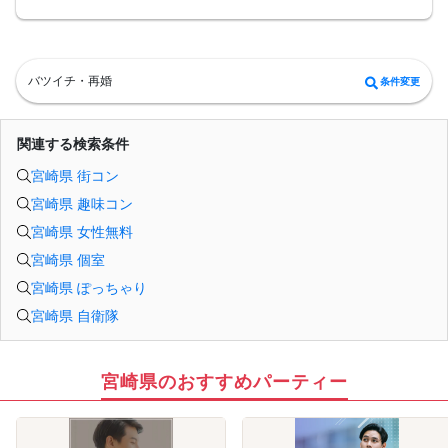
がございます。
・本人様確認書類のご提示をお願いしております。免許証やマイナンバーカード
等をご準備下さい。
・確認書類を提示頂けない場合はご参加をお断りする場合も御座いますので予め
ご了承下さいませ。
バツイチ・再婚
条件変更
・終了時刻は目安となります。正確な終了時刻はイベント開始時にスタッフより
ご案内いたします。
・直前の申込みや当日のキャンセルにより男女比が偏る可能性がございますこと
をご了承ください。
関連する検索条件
・最小催行人数 1対1、最大20名（男女比調整のため定員になる前にキャンセル待
ちとなる場合がございます）
宮崎県 街コン
・イベント開催時刻１時間前迄に最小催行人数に満たない場合は中止のご連絡を
差し上げます。
宮崎県 趣味コン
宮崎県 女性無料
宮崎県 個室
宮崎県 ぽっちゃり
宮崎県 自衛隊
宮崎県のおすすめパーティー