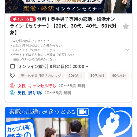
無料！奥手男子専用の恋活・婚活オン
ポイント2倍
ライン【セミナー】【20代、30代、40代、50代対
象】
こんな悩みはありませんか？
・女性と何を話せばいいか分からない
・いい人止まりで終わってしまう
・デートまではできるのに交際まで進展しない
・頑張っているのに結果が出ない
・何が原因なのか分からない
オンライン婚活 | 8月21日(金) 20:00〜
・このまま続けても彼女ができる気がしない
これまで500名以上の
奥手男子専門婚活カレッジ
20代向け
30代向け
40代向け
5
奥手男子の恋愛・婚活相談に乗ってきて、
感じることがあります。
女性
キャンセル待ち
20〜55歳
無料
それは、
多くの奥手男子は、努力不足ではなく、
男性
残り1席
20〜55歳
無料
努力の方向性がズレているということです。
会話が苦手でも、
自分なりに女性との会話を考えたり、
恋愛系YouTubeを見たり、
婚活パーティーや街コンへ参加したり、
みなさん本当に努力しています。
でも、その努力が本命女性との交際につながらず、
「このまま恋愛・婚活を続けても、
本命女性と交際できないのではないか…」
そんな不安を抱えている奥手男子が本当に多いです。