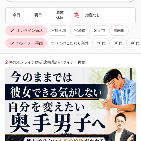
週末
今日
明日
指定なし
休日
オンライン婚活
宮崎全域
宮崎市
延岡市
川南町
バツイチ・再婚
すべてのこだわり条件
20代
30代
40代
2
件のオンライン婚活(宮崎県のバツイチ・再婚)