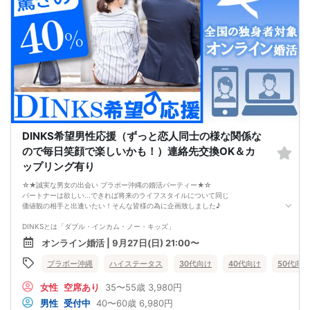
つまり、
やみくもに頑張るだけでは、
本命女性との交際には
つながらないということです。
このまま原因が分からないまま
恋愛や婚活を続けても、
お金も時間も失ってしまいます。
だからこそ、
彼女ができない本当の原因を
知ることが最初の一歩です。
しかし、この内容は文章だけでは伝えきれません。
だからこそ今回、無料オンラインセミナーで
DINKS希望男性応援（ずっと恋人同士の様な関係な
・彼女ができない本当の原因
・本命女性に選ばれる
ので毎日笑顔で楽しいかも！）連絡先交換OK＆カ
奥手男子専用32の極意の全体像
ップリング有り
をお伝えします！
今年こそは彼女できて
☆★誠実な男女の出会い ブラボー沖縄の婚活パーティー★☆
一緒に美味しいものを食べに行ったり、
パートナーは欲しい...できれば将来のライフスタイルについて同じ
映画に行ったり、旅行に行けるように、
価値観の相手と出逢いたい！そんな皆様の為に企画致しました♪
ぜひこの先を読み進めてみてください👇
※講師の急用以外はたとえ参加人数が1人でも
DINKSとは「ダブル・インカム・ノー・キッズ」
その人のために必ず実施します
夫婦２人だけの結婚生活を希望する男性にお集まり頂きます。
※はじめてセミナーに参加する方も
オンライン婚活 | 9月27日(日) 21:00〜
ビデオオフでも参加OKにしているので
DINKSにはこだわってないけれど共働きをしながら、
安心してください
ブラボー沖縄
ハイステータス
30代向け
40代向け
50代向け
パートナーと二人だけのライフスタイルを楽しみたい、
その様なお考えの女性にもお勧めパーティーです。
女性
空席あり
35〜55歳
3,980円
【注意事項】
男性
受付中
40〜60歳
6,980円
・全国各地に募集しております。お相手の居住地はご自身の居住地と異なる場合