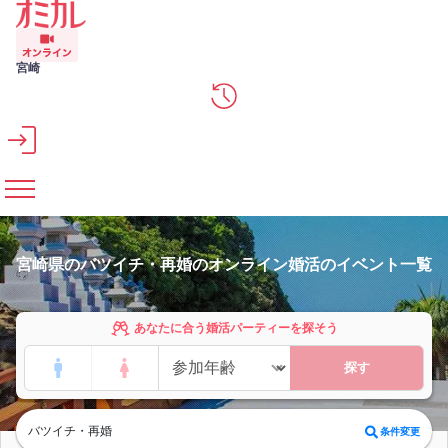
メインコンテンツへスキップ
宮崎
宮崎県のバツイチ・再婚のオンライン婚活のイベント一覧
あなたに合う婚活パーティーを探そう
探す
バツイチ・再婚
条件変更