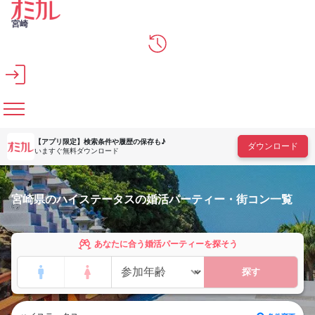
メインコンテンツへスキップ
宮崎
【アプリ限定】
検索条件や履歴の保存も♪
ダウンロード
いますぐ無料ダウンロード
宮崎県のハイステータスの婚活パーティー・街コン一覧
あなたに合う婚活パーティーを探そう
探す