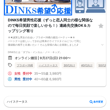
DINKS希望男性応援（ずっと恋人同士の様な関係な
ので毎日笑顔で楽しいかも！）連絡先交換OK＆カ
ップリング有り
☆★誠実な男女の出会い ブラボー沖縄の婚活パーティー★☆
パートナーは欲しい...できれば将来のライフスタイルについて同じ
価値観の相手と出逢いたい！そんな皆様の為に企画致しました♪
DINKSとは「ダブル・インカム・ノー・キッズ」
夫婦２人だけの結婚生活を希望する男性にお集まり頂きます。
オンライン婚活 | 9月27日(日) 21:00〜
DINKSにはこだわってないけれど共働きをしながら、
ブラボー沖縄
ハイステータス
30代向け
40代向け
50代向け
パートナーと二人だけのライフスタイルを楽しみたい、
その様なお考えの女性にもお勧めパーティーです。
女性
受付中
35〜55歳
3,980円
【注意事項】
男性
受付中
40〜60歳
6,980円
・全国各地に募集しております。お相手の居住地はご自身の居住地と異なる場合
がございます。
・本人様確認書類のご提示をお願いしております。免許証やマイナンバーカード
等をご準備下さい。
・確認書類を提示頂けない場合はご参加をお断りする場合も御座いますので予め
ご了承下さいませ。
ハイステータス
条件変更
・終了時刻は目安となります。正確な終了時刻はイベント開始時にスタッフより
ご案内いたします。