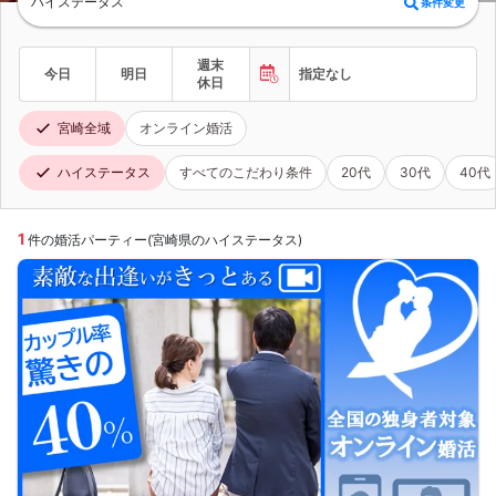
ハイステータス
条件変更
週末
今日
明日
指定なし
休日
宮崎全域
オンライン婚活
ハイステータス
すべてのこだわり条件
20代
30代
40代
1
件の婚活パーティー(宮崎県のハイステータス)