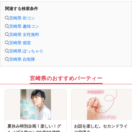
・直前の申込みや当日のキャンセルにより男女比が偏る可能性がございますこと
をご了承ください。
関連する検索条件
・最小催行人数 1対1、最大20名（男女比調整のため定員になる前にキャンセル待
ちとなる場合がございます）
宮崎県 街コン
・イベント開催時刻１時間前迄に最小催行人数に満たない場合は中止のご連絡を
差し上げます。
宮崎県 趣味コン
宮崎県 女性無料
宮崎県 個室
宮崎県 ぽっちゃり
宮崎県 自衛隊
宮崎県のおすすめパーティー
夏休み特別企画！楽しい！グ
お話を楽しむ。セカンドライ