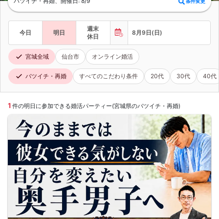
バツイチ・再婚、開催日: 8/9
条件変更
週末
今日
明日
8月9日(日)
休日
宮城全域
仙台市
オンライン婚活
バツイチ・再婚
すべてのこだわり条件
20代
30代
40代
1
件の明日に参加できる婚活パーティー(宮城県のバツイチ・再婚)