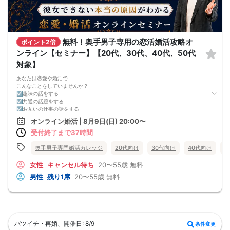
無料！奥手男子専用の恋活婚活攻略オ
ポイント2倍
ンライン【セミナー】【20代、30代、40代、50代
対象】
あなたは恋愛や婚活で
こんなことをしていませんか？
☑趣味の話をする
☑共通の話題をする
☑お互いの仕事の話をする
☑家族や将来について話をする
オンライン婚活 | 8月9日(日) 20:00〜
☑食事の話をする
受付終了まで37時間
☑好印象に思ってもらうために
頑張って褒める
☑経験を積むために出会いの数を増やす
奥手男子専門婚活カレッジ
20代向け
30代向け
40代向け
5
これらすべて、
奥手男子に合わない方法です。
女性
キャンセル待ち
20〜55歳
無料
なぜなら、趣味や共通の話題などをしても
男性
残り1席
20〜55歳
無料
それだけでは、女性は好きにはなってくれない。
しかも、うまく駆け引きをして、
次につなげようとすればするほど、
男性中心で考えていることが伝わり、
気づかないうちに「女性の信頼」を失ってしまう。
さらに、出会いの数を増やしても
バツイチ・再婚、開催日: 8/9
条件変更
気になる女性を目の前にすると、