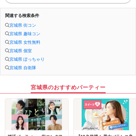
「好印象に思われたい。嫌われたくない。」
という気持ちが強くなり、
どうしても当たり障りない会話してしまう。
関連する検索条件
その結果、彼女できるチャンスを
逃している奥手男子がめっちゃ多いからです。
でも、安心してください！
宮城県 街コン
今年こそは彼女できて
宮城県 趣味コン
一緒に美味しいものを食べに行ったり、
映画に行ったり、旅行に行けるように、
宮城県 女性無料
「奥手男子専用の恋愛婚活攻略」
を用意しています！
宮城県 個室
ぜひこの先を読み進めてみてください👇
※講師の急用以外はたとえ参加人数が1人でも
宮城県 ぽっちゃり
その人のために必ず実施します
※はじめてセミナーに参加する方も
宮城県 自衛隊
ビデオオフでも参加OKにしているので
安心してください
宮城県のおすすめパーティー