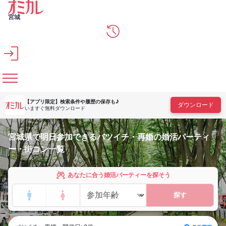
メインコンテンツへスキップ
宮城
【アプリ限定】
検索条件や履歴の保存も♪
ダウンロード
いますぐ無料ダウンロード
宮城県で明日参加できるバツイチ・再婚の婚活パーティ
ー・街コン一覧
あなたに合う婚活パーティーを探そう
探す