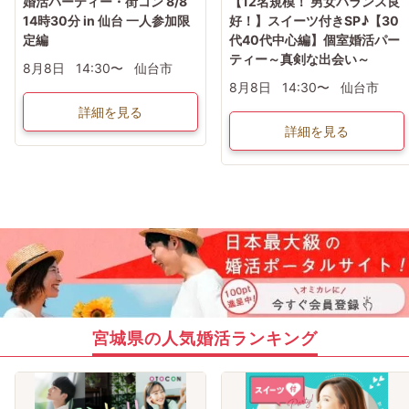
婚活パーティー・街コン 8/8
【12名規模！ 男女バランス良
14時30分 in 仙台 一人参加限
好！】スイーツ付きSP♪【30
定編
代40代中心編】個室婚活パー
ティー～真剣な出会い～
8月8日
14:30〜
仙台市
8月8日
14:30〜
仙台市
詳細を見る
詳細を見る
宮城県の人気婚活ランキング