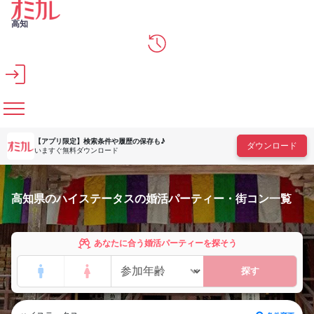
メインコンテンツへスキップ
高知
【アプリ限定】
検索条件や履歴の保存も♪
ダウンロード
いますぐ無料ダウンロード
高知県のハイステータスの婚活パーティー・街コン一覧
あなたに合う婚活パーティーを探そう
探す