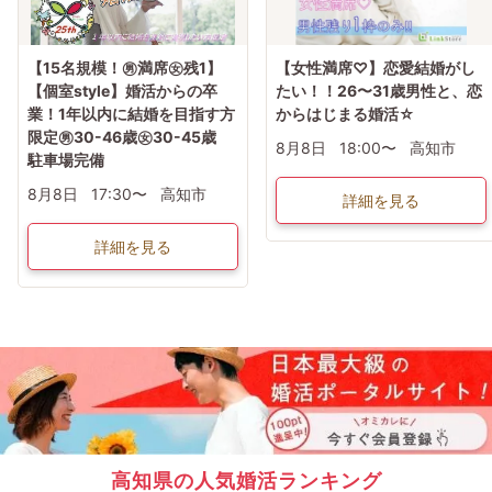
【15名規模！㊚満席㊛残1】
【女性満席♡】恋愛結婚がし
【個室style】婚活からの卒
たい！！26〜31歳男性と、恋
業！1年以内に結婚を目指す方
からはじまる婚活☆
限定㊚30-46歳㊛30-45歳
8月8日
18:00〜
高知市
駐車場完備
8月8日
17:30〜
高知市
詳細を見る
詳細を見る
高知県の人気婚活ランキング