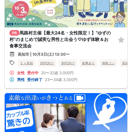
馬路村主催【最大24名・女性限定！】”ゆずの
PR
村”のまじめで誠実な男性と出会う♡ゆず体験＆お
食事交流会
高知市 | 10月3日(土) 13:30〜
Ｅｎ高知
20代向け
30代向け
食事あり
体験コン
高知県
女性
受付中
20〜32歳
3,000円
男性
受付終了
23〜34歳
3,000円