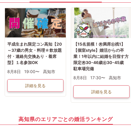
平成生まれ限定コン高知【20
【15名規模！㊚満席㊛残1】
～37歳の男女・料理☆飲放題
【個室style】婚活からの卒
付・連絡先交換あり・着席
業！1年以内に結婚を目指す方
型】１名参加OK
限定㊚30-46歳㊛30-45歳
駐車場完備
8月8日
19:00〜
高知市
8月8日
17:30〜
高知市
詳細を見る
詳細を見る
高知県のエリアごとの婚活ランキング