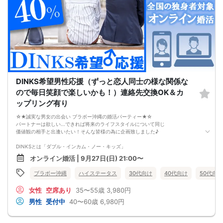
DINKS希望男性応援（ずっと恋人同士の様な関係な
ので毎日笑顔で楽しいかも！）連絡先交換OK＆カ
ップリング有り
☆★誠実な男女の出会い ブラボー沖縄の婚活パーティー★☆
パートナーは欲しい...できれば将来のライフスタイルについて同じ
価値観の相手と出逢いたい！そんな皆様の為に企画致しました♪
DINKSとは「ダブル・インカム・ノー・キッズ」
夫婦２人だけの結婚生活を希望する男性にお集まり頂きます。
オンライン婚活 | 9月27日(日) 21:00〜
DINKSにはこだわってないけれど共働きをしながら、
ブラボー沖縄
ハイステータス
30代向け
40代向け
50代向け
パートナーと二人だけのライフスタイルを楽しみたい、
その様なお考えの女性にもお勧めパーティーです。
女性
空席あり
35〜55歳
3,980円
【注意事項】
男性
受付中
40〜60歳
6,980円
・全国各地に募集しております。お相手の居住地はご自身の居住地と異なる場合
がございます。
・本人様確認書類のご提示をお願いしております。免許証やマイナンバーカード