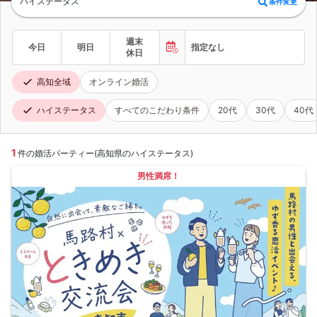
ハイステータス
条件変更
週末
今日
明日
指定なし
休日
高知全域
オンライン婚活
ハイステータス
すべてのこだわり条件
20代
30代
40代
1
件の婚活パーティー(高知県のハイステータス)
男性満席！