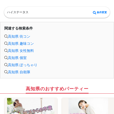
等をご準備下さい。
・確認書類を提示頂けない場合はご参加をお断りする場合も御座いますので予め
ご了承下さいませ。
ハイステータス
条件変更
・終了時刻は目安となります。正確な終了時刻はイベント開始時にスタッフより
ご案内いたします。
・直前の申込みや当日のキャンセルにより男女比が偏る可能性がございますこと
をご了承ください。
関連する検索条件
・最小催行人数 1対1、最大20名（男女比調整のため定員になる前にキャンセル待
ちとなる場合がございます）
高知県 街コン
・イベント開催時刻１時間前迄に最小催行人数に満たない場合は中止のご連絡を
差し上げます。
高知県 趣味コン
高知県 女性無料
高知県 個室
高知県 ぽっちゃり
高知県 自衛隊
高知県のおすすめパーティー