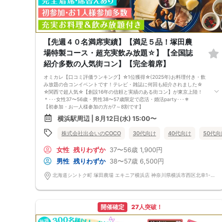
9. 当日受付にお越しになってからのキャンセル、途中キャンセルは出来ま
せん。
10. イベント中止に伴うユーザーへの返金額は、チケット代金となり、交
通費、宿泊費、通信費等の返金は行いません。
11. 領収書の発行はいたしかねます。
お申し込みが完了した時点で上記すべての事項に同意したと判断いたしま
【先週４０名満席実績】【満足５品！塚田農
す。8/9(日)40代メインコン横浜
場特製コース・超充実飲み放題☆】【全国誌
紹介多数の人気街コン】【完全着席】
オミカレ【口コミ評価ランキング】☆1位獲得☆(2025年)お料理付き・飲
み放題の合コンイベントです！テレビ・雑誌に何回も紹介されました☆
☆関西で超人気☆【創設16年の信頼と実績のある街コン】が東京上陸！
＊･･･女性37〜56歳・男性38〜57歳限定で恋活・婚活party･･･＊
【初参加・お一人様参加の方が7～8割です】
安心してご参加ください♪
横浜駅周辺 | 8月12日(水) 15:00〜
お一人様でも気軽に参加できるparty☆
当イベントスタッフが参加者様の立場に立って、最初から最後まで徹底的
株式会社出会いのCOCO
30代向け
40代向け
50代向
にサポートします♪
■□完全着席♪MCによる席がえあり！ ドラマのロケ地・結婚式の二次会
女性
残りわずか
37〜56歳
1,900円
の有名店で合コンPARTY■□
嬉しい！お料理はビュッフェ形式ではなく、店員さんがご丁寧にお席まで
男性
残りわずか
38〜57歳
6,500円
お持ちいたします！
お店自慢のお料理を召し上がって頂きながら、ゆっくりと交流をお楽しみ
北海道シントク町 塚田農場 エキニア横浜店 神奈川県横浜市西区北幸1-1-8 エキニア横浜 2F 北海道シントク町 塚田農場 エキニア横浜店 神奈川県横浜市西区北幸1-1-8 エキニア横浜 2F
頂きたいと思います。
《ドラマのロケ地で有名な会場で完全着席PARTY》
完全着席スタイルですので、立食形式が苦手な方や人見知りな方には是非
オススメです
開催確定
27人突破！
落ち着いた空間での交流が楽しめます！
《一人参加、初参加大歓迎》