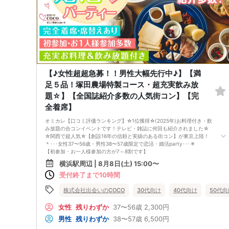
【♪女性超超急募！！男性大幅先行中♪】【満
足５品！塚田農場特製コース・超充実飲み放
題☆】【全国誌紹介多数の人気街コン】【完
全着席】
オミカレ【口コミ評価ランキング】☆1位獲得☆(2025年)お料理付き・飲
み放題の合コンイベントです！テレビ・雑誌に何回も紹介されました☆
☆関西で超人気☆【創設16年の信頼と実績のある街コン】が東京上陸！
＊･･･女性37〜56歳・男性38〜57歳限定で恋活・婚活party･･･＊
【初参加・お一人様参加の方が7～8割です】
安心してご参加ください♪
横浜駅周辺 | 8月8日(土) 15:00〜
お一人様でも気軽に参加できるparty☆
受付終了まで10時間
当イベントスタッフが参加者様の立場に立って、最初から最後まで徹底的
にサポートします♪
■□完全着席♪MCによる席がえあり！ ドラマのロケ地・結婚式の二次会
株式会社出会いのCOCO
30代向け
40代向け
50代向
の有名店で合コンPARTY■□
嬉しい！お料理はビュッフェ形式ではなく、店員さんがご丁寧にお席まで
女性
残りわずか
37〜56歳
2,300円
お持ちいたします！
男性
残りわずか
38〜57歳
6,500円
お店自慢のお料理を召し上がって頂きながら、ゆっくりと交流をお楽しみ
頂きたいと思います。