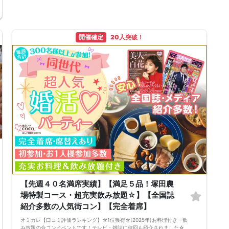
1. ２名様以上でのご参加は必ず同性同士でお申し込みください。
2. 服装の指定はございません。多くのお客様はカジュアルな格好でおこし
になられています。
3. 開催判断はイベント前日の時点で男性３名・女性３名以上のお申し込み
開催確定
20人突破！
からになりますが、当日に参加者のキャンセルで比率が崩れた場合や開催
判断人数を下回った場合、一切返金などの保証はいたしませんのでご了承
ください。
4. イベントページ内の「お申し込み状況」等はキャンセルなどで当日の参
加人数、男女比率と異なる可能性がございます。
5. 当日は店舗の外ではなく店舗内で受付いたします。店内に入り店員に
「街コンで来た」旨をお伝えください。
6. お釣りの用意はございませんので、出ないようにご準備お願いします。
7. 当日は年齢確認のできる身分証をお持ちください。イベントの対象年齢
でないことが発覚した場合、参加費を全額徴収し返金はいたしかねます。
8. 15分以上の遅刻はキャンセルとみなす可能性があります。
9. 当日受付にお越しになってからのキャンセル、途中キャンセルは出来ま
せん。
10. イベント中止に伴うユーザーへの返金額は、チケット代金となり、交
通費、宿泊費、通信費等の返金は行いません。
11. 領収書の発行はいたしかねます。
お申し込みが完了した時点で上記すべての事項に同意したと判断いたしま
す。8/9(日)40代メインコン横浜
【先週４０名満席実績】【満足５品！塚田農
場特製コース・超充実飲み放題☆】【全国誌
紹介多数の人気街コン】【完全着席】
オミカレ【口コミ評価ランキング】☆1位獲得☆(2025年)お料理付き・飲
み放題の合コンイベントです！テレビ・雑誌に何回も紹介されました☆