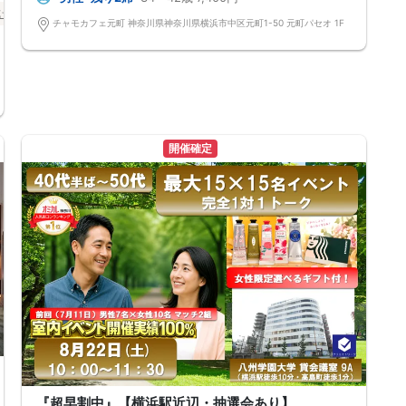
手作り名物の焼きたてクロワッサンなど＆hellip＆＆
け
バツイチ・再婚
街コン
食事あり
神奈川県
横浜駅周辺
パーティー参加者限定の特別価格で
チャモカフェ元町 神奈川県神奈川県横浜市中区元町1-50 元町パセオ 1F
ご提供いただきました！
------------------------------------------------------------
こだわりが詰まった 特別空間
------------------------------------------------------------
世界的アーティスト
ロメロ・ブリットの作品が彩る店内。
飲んで、食べて、笑って、自然に距離が近づく。
貸切だからこそできる、特別な交流の時間。
次の休日を、ちょっとだけワクワクにしませんか？
開催確定
『超早割中』【横浜駅近辺・抽選会あり】