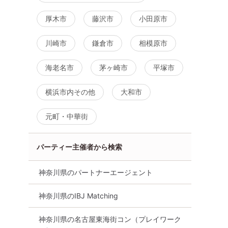
厚木市
藤沢市
小田原市
川崎市
鎌倉市
相模原市
ツイチ・再婚
街コン
食事あり
神奈川県
横浜駅周辺
海老名市
茅ヶ崎市
平塚市
横浜市内その他
大和市
元町・中華街
パーティー主催者から検索
神奈川県のパートナーエージェント
神奈川県のIBJ Matching
神奈川県の名古屋東海街コン（プレイワーク