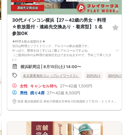
□みんなでワイワイしたい人
□確実に出会える街コンに参加したい人
□一緒に合コン・コンパに行ける飲み友が欲しい人
□家と職場の往復の毎日を変えたい人
30代メインコン横浜【27～42歳の男女・料理
《フード》
☆飲放題付・連絡先交換あり・着席型】１名
【塚田農場名物！店仕込みザンギ】【街コン限定プリン】
飲み放題と大満足なお料理を提供♪
参加OK
《シェフ自慢のコース料理》
【産地直送・国産鶏肉】皆様に満足していただけるように、お店と打ち合
★料理＆飲み放題付き★
わせを重ね、こだわりのフードを提供いただいております♪
当日は料理とソフトドリンク、アルコール飲み放題です。
心もお腹も満足していただけますよ♪
やっぱり、緊張をほぐすにはご飯とアルコールですよね。
・農場サラダ
（ご提供以外のお料理の追加注文はできかねますので、予めご了承くださ
・日替わりポテト
い）
・名物！店仕込みザンギ
★1名参加OK★
横浜駅周辺 | 8月15日(土) 14:00〜
・シェフの気まぐれパスタ
他の1名参加の方とペアになりますし、友達作りにも最適です。
・街コン限定プリン
基本的には２：２のグループトークとなります。
名古屋東海街コン（プレイワークス）
20代向け
30代向け
40
皆様に満足していただけるように、お店と打ち合わせを重ね、こだわりの
（１：１でのトークはございませんので、予めご了承ください）
け
バツイチ・再婚
街コン
食事あり
神奈川県
横浜駅周辺
フードを提供いただいております♪
★プロフィールカードにより会話のキッカケもバッチリ★
女性
キャンセル待ち
27〜42歳
1,500円
※写真はイメージです、仕入れ状況によりコース内容が変更となる場合が
このカードのおかけで 終始無言で終わっちゃった・・・
ございます。
なんてことは絶対ありません！
男性
残り4席
27〜42歳
8,500円
《フリードリンク(90L.O)》
プロフィールカードを活用し、「はじめまして」から会話を楽しみましょ
☆店員さんがご丁寧に一杯ずつ手作り致します！
う。
葵屋 横浜鶴屋町店 神奈川県横浜市神奈川区鶴屋町２丁目15－３ ＣＲＡＮＥ ＹＯＫＯＨＡＭＡ 3F
100種類以上の豊富なドリンクメニュー、変わり種ドリンクもご用意♪
★完全着席型・連絡先交換は自由★
□ビール（サッポロ黒ラベル）
完全着席型で席替えはできる限り行います。
□チューハイ（定番から変わり種まで！）
席替えの５分前には連絡先交換を促すアナウンスをいたしますので、「連
□ハイボール（定番から変わり種まで！）
絡先交換ができなかった」なんてことはありません。
□グラスワイン
（連絡先交換は席替え時間までに円滑に行ってください）
□焼酎
---------------------------
□各種カクテル
【お客様へのお願い】