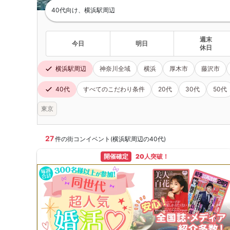
40代向け、横浜駅周辺
週末
今日
明日
休日
横浜駅周辺
神奈川全域
横浜
厚木市
藤沢市
40代
すべてのこだわり条件
20代
30代
50代
東京
27
件の街コンイベント(横浜駅周辺の40代)
開催確定
20人突破！