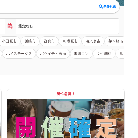
条件変更
指定なし
小田原市
川崎市
鎌倉市
相模原市
海老名市
茅ヶ崎市
平
ハイステータス
バツイチ・再婚
趣味コン
女性無料
食事あり
男性急募！