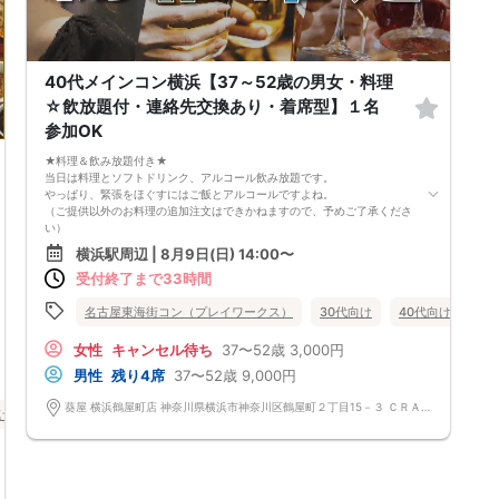
40代メインコン横浜【37～52歳の男女・料理
☆飲放題付・連絡先交換あり・着席型】１名
参加OK
★料理＆飲み放題付き★
当日は料理とソフトドリンク、アルコール飲み放題です。
やっぱり、緊張をほぐすにはご飯とアルコールですよね。
（ご提供以外のお料理の追加注文はできかねますので、予めご了承くださ
い）
★1名参加OK★
横浜駅周辺 | 8月9日(日) 14:00〜
他の1名参加の方とペアになりますし、友達作りにも最適です。
受付終了まで33時間
基本的には２：２のグループトークとなります。
（１：１でのトークはございませんので、予めご了承ください）
★プロフィールカードにより会話のキッカケもバッチリ★
名古屋東海街コン（プレイワークス）
30代向け
40代向け
50
このカードのおかけで 終始無言で終わっちゃった・・・
なんてことは絶対ありません！
女性
キャンセル待ち
37〜52歳
3,000円
プロフィールカードを活用し、「はじめまして」から会話を楽しみましょ
男性
残り4席
37〜52歳
9,000円
う。
★完全着席型・連絡先交換は自由★
葵屋 横浜鶴屋町店 神奈川県横浜市神奈川区鶴屋町２丁目15－３ ＣＲＡＮＥ ＹＯＫＯＨＡＭＡ 3F
完全着席型で席替えはできる限り行います。
け
バツイチ・再婚
街コン
食事あり
神奈川県
横浜駅周辺
席替えの５分前には連絡先交換を促すアナウンスをいたしますので、「連
絡先交換ができなかった」なんてことはありません。
（連絡先交換は席替え時間までに円滑に行ってください）
---------------------------
【お客様へのお願い】