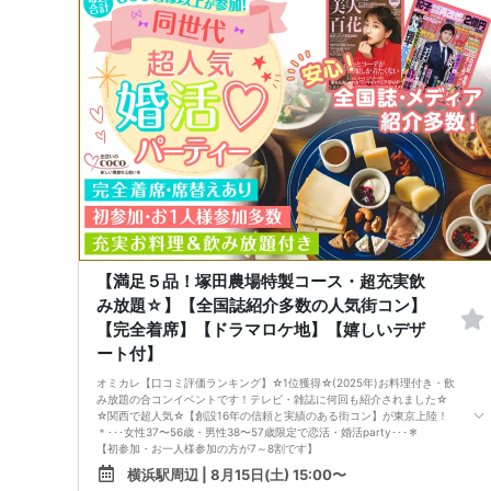
完全着席スタイルですのでひとりぼっちになることはありません！お一人
様参加者様同士の席の配置。
《恋人、友人、人脈、必ず出会える！関西で超人気の飲み会！が東京上
陸！》
□結婚がしたい
□恋人が欲しい
□友人を増やしたい
□人脈を広げたい
□日常に刺激が欲しい
□お酒が大好き
□楽しいことが大好き
□飲み会が大好き
□みんなでワイワイしたい人
□確実に出会える街コンに参加したい人
□一緒に合コン・コンパに行ける飲み友が欲しい人
□家と職場の往復の毎日を変えたい人
《フード》
【満足５品！塚田農場特製コース・超充実飲
【塚田農場名物！店仕込みザンギ】【街コン限定プリン】
み放題☆】【全国誌紹介多数の人気街コン】
飲み放題と大満足なお料理を提供♪
《シェフ自慢のコース料理》
【完全着席】【ドラマロケ地】【嬉しいデザ
【産地直送・国産鶏肉】皆様に満足していただけるように、お店と打ち合
ート付】
わせを重ね、こだわりのフードを提供いただいております♪
心もお腹も満足していただけますよ♪
オミカレ【口コミ評価ランキング】☆1位獲得☆(2025年)お料理付き・飲
・農場サラダ
み放題の合コンイベントです！テレビ・雑誌に何回も紹介されました☆
・日替わりポテト
☆関西で超人気☆【創設16年の信頼と実績のある街コン】が東京上陸！
・名物！店仕込みザンギ
＊･･･女性37〜56歳・男性38〜57歳限定で恋活・婚活party･･･＊
・シェフの気まぐれパスタ
【初参加・お一人様参加の方が7～8割です】
・街コン限定プリン
安心してご参加ください♪
皆様に満足していただけるように、お店と打ち合わせを重ね、こだわりの
横浜駅周辺 | 8月15日(土) 15:00〜
お一人様でも気軽に参加できるparty☆
フードを提供いただいております♪