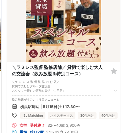
□各種ソフトドリンク
1. ２名様以上でのご参加は必ず同性同士でお申し込みください。
【 服装 】
2. 服装の指定はございません。多くのお客様はカジュアルな格好でおこし
お気に入りの普段着でご参加ください。
になられています。
【 参加定員数 】
3. 開催判断はイベント前日の時点で男性３名・女性３名以上のお申し込み
30名様
からになりますが、当日に参加者のキャンセルで比率が崩れた場合や開催
🔳最小開催人数：2対2
判断人数を下回った場合、一切返金などの保証はいたしませんのでご了承
🔳中止判断タイミング：開催1時間前
ください。
🔳飲食あり
4. イベントページ内の「お申し込み状況」等はキャンセルなどで当日の参
加人数、男女比率と異なる可能性がございます。
5. 当日は店舗の外ではなく店舗内で受付いたします。店内に入り店員に
「街コンで来た」旨をお伝えください。
6. お釣りの用意はございませんので、出ないようにご準備お願いします。
7. 当日は年齢確認のできる身分証をお持ちください。イベントの対象年齢
でないことが発覚した場合、参加費を全額徴収し返金はいたしかねます。
8. 15分以上の遅刻はキャンセルとみなす可能性があります。
＼ラミレス監督 監修店舗／ 貸切で楽しむ大人
9. 当日受付にお越しになってからのキャンセル、途中キャンセルは出来ま
せん。
の交流会（飲み放題＆特別コース）
10. イベント中止に伴うユーザーへの返金額は、チケット代金となり、交
通費、宿泊費、通信費等の返金は行いません。
＼ラ ミ レ ス 監 督 監 修 の お 店／
11. 領収書の発行はいたしかねます。
貸切で楽しむグループ交流会
お申し込みが完了した時点で上記すべての事項に同意したと判断いたしま
スタッフ一押しの店舗を貸切でご用意！
す。8/15(土)30代メインコン横浜
------------------------------------------------------------
飲み放題がすごい！注目メニューも
------------------------------------------------------------
横浜駅周辺 | 8月15日(土) 17:30〜
ワイン・ビールなどをご用意。
もちろんソフトドリンクも飲み放題
IBJ Matching
ハイステータス
30代向け
40代向け
街コン
------------------------------------------------------------
お食事も ここだけ の特別内容
女性
受付終了
32〜40歳
3,900円
------------------------------------------------------------
A5ランク常陸牛の極上ローストビーフ、
男性
残り2席
34〜42歳
7,400円