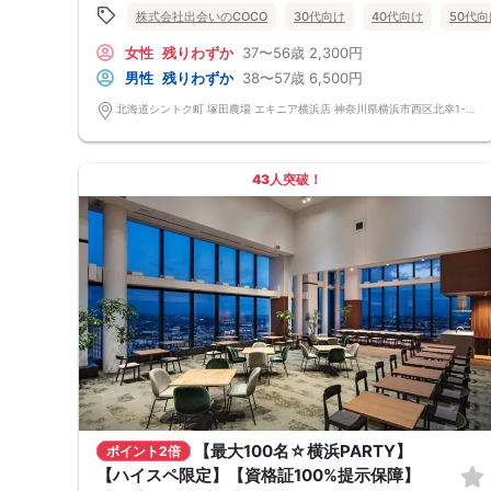
当イベントスタッフが参加者様の立場に立って、最初から最後まで徹底的
※写真はイメージです、仕入れ状況によりコース内容が変更となる場合が
株式会社出会いのCOCO
30代向け
40代向け
50代向
にサポートします♪
ございます。
■□完全着席♪MCによる席がえあり！ ドラマのロケ地・結婚式の二次会
《フリードリンク(90L.O)》
女性
残りわずか
37〜56歳
2,300円
の有名店で合コンPARTY■□
☆店員さんがご丁寧に一杯ずつ手作り致します！
嬉しい！お料理はビュッフェ形式ではなく、店員さんがご丁寧にお席まで
100種類以上の豊富なドリンクメニュー、変わり種ドリンクもご用意♪
男性
残りわずか
38〜57歳
6,500円
お持ちいたします！
□ビール（サッポロ黒ラベル）
お店自慢のお料理を召し上がって頂きながら、ゆっくりと交流をお楽しみ
□チューハイ（定番から変わり種まで！）
北海道シントク町 塚田農場 エキニア横浜店 神奈川県横浜市西区北幸1-1-8 エキニア横浜 2F 北海道シントク町 塚田農場 エキニア横浜店 神奈川県横浜市西区北幸1-1-8 エキニア横浜 2F
頂きたいと思います。
□ハイボール（定番から変わり種まで！）
《ドラマのロケ地で有名な会場で完全着席PARTY》
□グラスワイン
完全着席スタイルですので、立食形式が苦手な方や人見知りな方には是非
□焼酎
オススメです
□各種カクテル
43人突破！
落ち着いた空間での交流が楽しめます！
□各種ソフトドリンク
《一人参加、初参加大歓迎》
【 服装 】
完全着席スタイルですのでひとりぼっちになることはありません！お一人
お気に入りの普段着でご参加ください。
様参加者様同士の席の配置。
【 参加定員数 】
《恋人、友人、人脈、必ず出会える！関西で超人気の飲み会！が東京上
30名様
陸！》
🔳最小開催人数：2対2
□結婚がしたい
🔳中止判断タイミング：開催1時間前
□恋人が欲しい
🔳飲食あり
□友人を増やしたい
□人脈を広げたい
□日常に刺激が欲しい
□お酒が大好き
□楽しいことが大好き
□飲み会が大好き
□みんなでワイワイしたい人
□確実に出会える街コンに参加したい人
【最大100名☆横浜PARTY】
ポイント2倍
□一緒に合コン・コンパに行ける飲み友が欲しい人
□家と職場の往復の毎日を変えたい人
【ハイスペ限定】【資格証100%提示保障】
《フード》