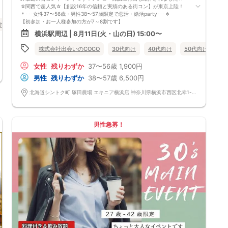
☆関西で超人気☆【創設16年の信頼と実績のある街コン】が東京上陸！
＊･･･女性37〜56歳・男性38〜57歳限定で恋活・婚活party･･･＊
【初参加・お一人様参加の方が7～8割です】
け
50代向け
街コン
食事あり
神奈川県
横浜駅周辺
安心してご参加ください♪
横浜駅周辺 | 8月11日(火・山の日) 15:00〜
お一人様でも気軽に参加できるparty☆
当イベントスタッフが参加者様の立場に立って、最初から最後まで徹底的
株式会社出会いのCOCO
30代向け
40代向け
50代向け
バ
にサポートします♪
■□完全着席♪MCによる席がえあり！ ドラマのロケ地・結婚式の二次会
女性
残りわずか
37〜56歳
1,900円
の有名店で合コンPARTY■□
嬉しい！お料理はビュッフェ形式ではなく、店員さんがご丁寧にお席まで
男性
残りわずか
38〜57歳
6,500円
お持ちいたします！
お店自慢のお料理を召し上がって頂きながら、ゆっくりと交流をお楽しみ
北海道シントク町 塚田農場 エキニア横浜店 神奈川県横浜市西区北幸1-1-8 エキニア横浜 2F 北海道シントク町 塚田農場 エキニア横浜店 神奈川県横浜市西区北幸1-1-8 エキニア横浜 2F
頂きたいと思います。
《ドラマのロケ地で有名な会場で完全着席PARTY》
完全着席スタイルですので、立食形式が苦手な方や人見知りな方には是非
オススメです
男性急募！
落ち着いた空間での交流が楽しめます！
《一人参加、初参加大歓迎》
完全着席スタイルですのでひとりぼっちになることはありません！お一人
様参加者様同士の席の配置。
《恋人、友人、人脈、必ず出会える！関西で超人気の飲み会！が東京上
陸！》
□結婚がしたい
□恋人が欲しい
□友人を増やしたい
□人脈を広げたい
□日常に刺激が欲しい
□お酒が大好き
□楽しいことが大好き
□飲み会が大好き