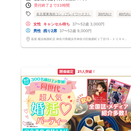
他の1名参加の方とペアになりますし、友達作りにも最適です。
・名物！店仕込みザンギ
受付終了まで33時間
基本的には２：２のグループトークとなります。
・シェフの気まぐれパスタ
（１：１でのトークはございませんので、予めご了承ください）
・街コン限定プリン
★プロフィールカードにより会話のキッカケもバッチリ★
名古屋東海街コン（プレイワークス）
30代向け
40代向
皆様に満足していただけるように、お店と打ち合わせを重ね、こだわりの
このカードのおかけで 終始無言で終わっちゃった・・・
フードを提供いただいております♪
なんてことは絶対ありません！
女性
キャンセル待ち
37〜52歳
3,000円
※写真はイメージです、仕入れ状況によりコース内容が変更となる場合が
プロフィールカードを活用し、「はじめまして」から会話を楽しみましょ
男性
残り2席
37〜52歳
9,000円
ございます。
う。
《フリードリンク(90L.O)》
★完全着席型・連絡先交換は自由★
葵屋 横浜鶴屋町店 神奈川県横浜市神奈川区鶴屋町２丁目15－３ ＣＲＡＮＥ ＹＯＫＯＨＡＭＡ 3F
☆店員さんがご丁寧に一杯ずつ手作り致します！
完全着席型で席替えはできる限り行います。
100種類以上の豊富なドリンクメニュー、変わり種ドリンクもご用意♪
席替えの５分前には連絡先交換を促すアナウンスをいたしますので、「連
□ビール（サッポロ黒ラベル）
絡先交換ができなかった」なんてことはありません。
□チューハイ（定番から変わり種まで！）
（連絡先交換は席替え時間までに円滑に行ってください）
□ハイボール（定番から変わり種まで！）
---------------------------
□グラスワイン
【お客様へのお願い】
□焼酎
1. ２名様以上でのご参加は必ず同性同士でお申し込みください。
□各種カクテル
2. 服装の指定はございません。多くのお客様はカジュアルな格好でおこし
開催確定
21人突破！
□各種ソフトドリンク
になられています。
【 服装 】
3. 開催判断はイベント前日の時点で男性３名・女性３名以上のお申し込み
お気に入りの普段着でご参加ください。
からになりますが、当日に参加者のキャンセルで比率が崩れた場合や開催
【 参加定員数 】
判断人数を下回った場合、一切返金などの保証はいたしませんのでご了承
30名様
ください。
🔳最小開催人数：2対2
4. イベントページ内の「お申し込み状況」等はキャンセルなどで当日の参
🔳中止判断タイミング：開催1時間前
加人数、男女比率と異なる可能性がございます。
🔳飲食あり
5. 当日は店舗の外ではなく店舗内で受付いたします。店内に入り店員に
「街コンで来た」旨をお伝えください。
6. お釣りの用意はございませんので、出ないようにご準備お願いします。
7. 当日は年齢確認のできる身分証をお持ちください。イベントの対象年齢
でないことが発覚した場合、参加費を全額徴収し返金はいたしかねます。
8. 15分以上の遅刻はキャンセルとみなす可能性があります。