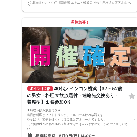
北海道シントク町 塚田農場 エキニア横浜店 神奈川県横浜市西区北幸1-1-8 エキニア横浜 2F 北海道シントク町 塚田農場 エキニア横浜店 神奈川県横浜市西区北幸1-1-8 エキニア横浜 2F
《ドラマのロケ地で有名な会場で完全着席PARTY》
完全着席スタイルですので、立食形式が苦手な方や人見知りな方には是非
オススメです
落ち着いた空間での交流が楽しめます！
男性急募！
《一人参加、初参加大歓迎》
完全着席スタイルですのでひとりぼっちになることはありません！お一人
様参加者様同士の席の配置。
《恋人、友人、人脈、必ず出会える！関西で超人気の飲み会！が東京上
陸！》
□結婚がしたい
□恋人が欲しい
□友人を増やしたい
□人脈を広げたい
□日常に刺激が欲しい
□お酒が大好き
□楽しいことが大好き
□飲み会が大好き
□みんなでワイワイしたい人
□確実に出会える街コンに参加したい人
40代メインコン横浜【37～52歳
ポイント2倍
□一緒に合コン・コンパに行ける飲み友が欲しい人
の男女・料理☆飲放題付・連絡先交換あり・
□家と職場の往復の毎日を変えたい人
《フード》
着席型】１名参加OK
【塚田農場名物！店仕込みザンギ】【街コン限定プリン】
飲み放題と大満足なお料理を提供♪
★料理＆飲み放題付き★
《シェフ自慢のコース料理》
当日は料理とソフトドリンク、アルコール飲み放題です。
【産地直送・国産鶏肉】皆様に満足していただけるように、お店と打ち合
やっぱり、緊張をほぐすにはご飯とアルコールですよね。
わせを重ね、こだわりのフードを提供いただいております♪
（ご提供以外のお料理の追加注文はできかねますので、予めご了承くださ
心もお腹も満足していただけますよ♪
い）
・農場サラダ
★1名参加OK★
横浜駅周辺 | 8月9日(日) 14:00〜
・日替わりポテト