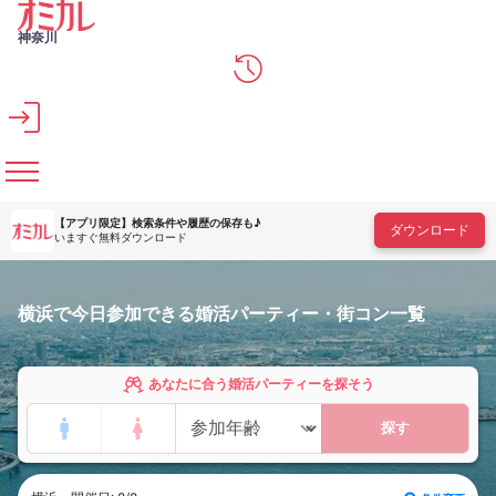
メインコンテンツへスキップ
神奈川
【アプリ限定】
検索条件や履歴の保存も♪
ダウンロード
いますぐ無料ダウンロード
横浜で今日参加できる婚活パーティー・街コン一覧
あなたに合う婚活パーティーを探そう
探す