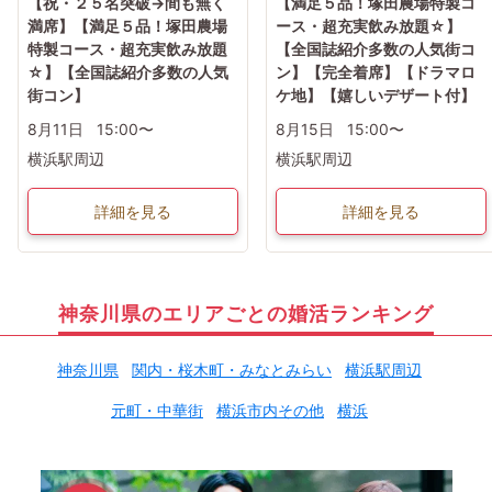
【祝・２５名突破→間も無く
【満足５品！塚田農場特製コ
満席】【満足５品！塚田農場
ース・超充実飲み放題☆】
特製コース・超充実飲み放題
【全国誌紹介多数の人気街コ
☆】【全国誌紹介多数の人気
ン】【完全着席】【ドラマロ
街コン】
ケ地】【嬉しいデザート付】
8月11日
15:00〜
8月15日
15:00〜
横浜駅周辺
横浜駅周辺
詳細を見る
詳細を見る
神奈川県のエリアごとの婚活ランキング
神奈川県
関内・桜木町・みなとみらい
横浜駅周辺
元町・中華街
横浜市内その他
横浜