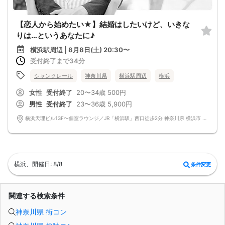
【恋人から始めたい★】結婚はしたいけど、いきな
りは…というあなたに♪
横浜駅周辺 | 8月8日(土) 20:30〜
受付終了まで34分
シャンクレール
神奈川県
横浜駅周辺
横浜
女性
受付終了
20〜34歳
500円
男性
受付終了
23〜36歳
5,900円
横浜天理ビル13F〜個室ラウンジ／JR「横浜駅」西口徒歩2分 神奈川県 横浜市 西区北幸1-4-1
横浜、開催日: 8/8
条件変更
関連する検索条件
神奈川県 街コン