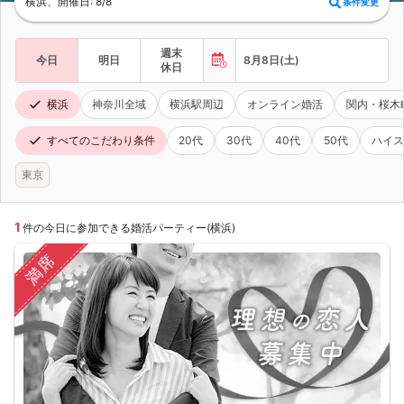
横浜、開催日: 8/8
条件変更
週末
今日
明日
8月8日(土)
休日
横浜
神奈川全域
横浜駅周辺
オンライン婚活
関内・桜木
すべてのこだわり条件
20代
30代
40代
50代
ハイス
東京
1
件の今日に参加できる婚活パーティー(横浜)
満席