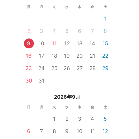
日
月
火
水
木
金
土
1
2
3
4
5
6
7
8
9
10
11
12
13
14
15
16
17
18
19
20
21
22
23
24
25
26
27
28
29
30
31
2026年9月
日
月
火
水
木
金
土
1
2
3
4
5
6
7
8
9
10
11
12