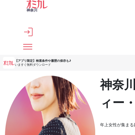
メインコンテンツへスキップ
神奈川
【アプリ限定】
検索条件や履歴の保存も♪
いますぐ無料ダウンロード
神奈
ィー
年上女性が集まる