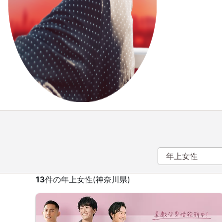
13
件の年上女性(神奈川県)