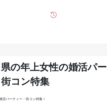
川県の年上女性の婚活パー
・街コン特集
婚活パーティー・街コン特集！