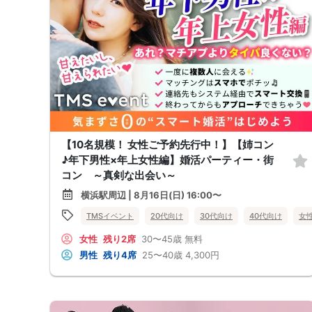
【10名規模！ 女性ご予約先行中！】【姉コン
♪年下男性×年上女性編】婚活パーティー・街
コン ～真剣な出会い～
横浜駅周辺 | 8月16日(日) 16:00〜
TMSイベント
20代向け
30代向け
40代向け
女
女性
残り2席
30〜45歳
無料
男性
残り4席
25〜40歳
4,300円