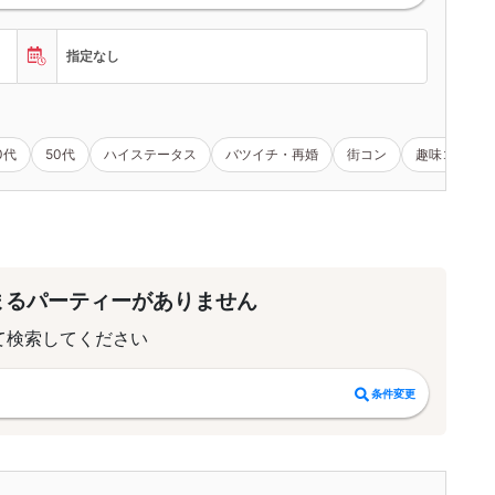
指定なし
0代
50代
ハイステータス
バツイチ・再婚
街コン
趣味コン
まるパーティーがありません
て検索してください
条件変更