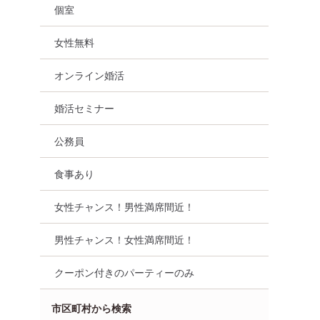
個室
8月30日
14:00〜
8月11日
15:15〜
鹿児島市
鹿児島市
女性無料
る
詳細を見る
詳細を
オンライン婚活
婚活セミナー
公務員
食事あり
女性チャンス！男性満席間近！
男性チャンス！女性満席間近！
0万円以上
《１年後にはプロポーズ》 優
【10名規模！ 女
スペ安定職業
しさを忘れない恋人と幸せな
中！】【Big Par
クーポン付きのパーティーのみ
結婚がしたい男女
ーティー～真剣な
市区町村から検索
8月30日
14:00〜
8月11日
15:15〜