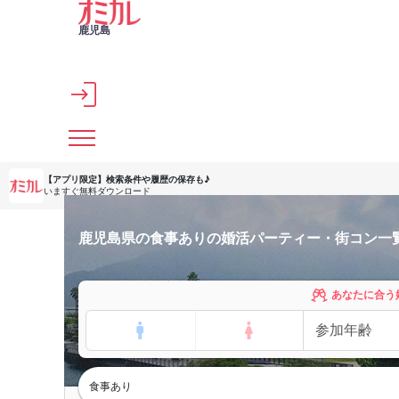
メインコンテンツへスキップ
鹿児島
【アプリ限定】
検索条件や履歴の保存も♪
いますぐ無料ダウンロード
鹿児島県の食事ありの婚活パーティー・街コン一
あなたに合う
食事あり