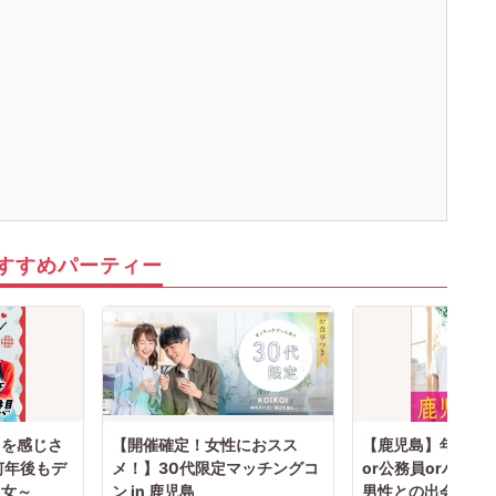
すすめパーティー
」を感じさ
【開催確定！女性におスス
【鹿児島】年収50
何年後もデ
メ！】30代限定マッチングコ
or公務員orハイ
男女～
ン in 鹿児島
男性との出会い