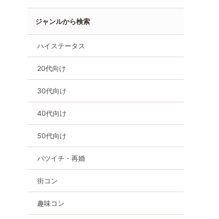
ジャンルから検索
ハイステータス
20代向け
30代向け
40代向け
50代向け
バツイチ・再婚
街コン
0万円以上
《１年後にはプロポーズ》 優
【10名規模！ 女
趣味コン
スペ安定職業
しさを忘れない恋人と幸せな
中！】【Big Par
結婚がしたい男女
ーティー～真剣な