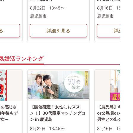
8月22日
13:45〜
8月16日
15:20〜
鹿児島市
鹿児島市
る
詳細を見る
詳細を見
気婚活ランキング
」を感じさ
【開催確定！女性におスス
【鹿児島】年収50
何年後もデ
メ！】30代限定マッチングコ
or公務員orハイ
男女～
ン in 鹿児島
男性との出会い
8月22日
13:45〜
8月16日
15:20〜