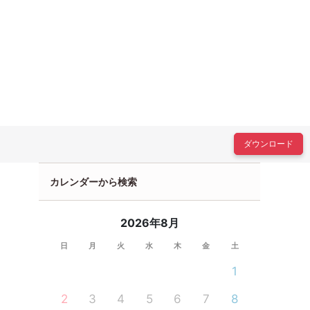
ダウンロード
カレンダーから検索
2026年8月
日
月
火
水
木
金
土
1
2
3
4
5
6
7
8