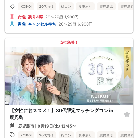
KOIKOI
20代向け
街コン
食事あり
鹿児島県
鹿児島市
女性
残り4席
20〜29歳
1,900円
男性
キャンセル待ち
20〜29歳
6,900円
女性急募！
【女性におススメ！】30代限定マッチングコン in
鹿児島
鹿児島市 | 9月19日(土) 13:45〜
KOIKOI
30代向け
街コン
食事あり
鹿児島県
鹿児島市