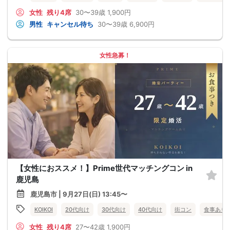
女性
残り4席
30〜39歳
1,900円
男性
キャンセル待ち
30〜39歳
6,900円
女性急募！
【女性におススメ！】Prime世代マッチングコン in
鹿児島
鹿児島市 | 9月27日(日) 13:45〜
KOIKOI
20代向け
30代向け
40代向け
街コン
食事あり
女性
残り4席
27〜42歳
1,900円