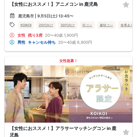
【女性におススメ！】アニメコン in 鹿児島
鹿児島市 | 9月5日(土) 13:45〜
KOIKOI
20代向け
30代向け
街コン
趣味コン
食事あり
女性
残り3席
20〜40歳
1,900円
男性
キャンセル待ち
20〜40歳
6,900円
女性急募！
【女性におススメ！】アラサーマッチングコン in 鹿
児島