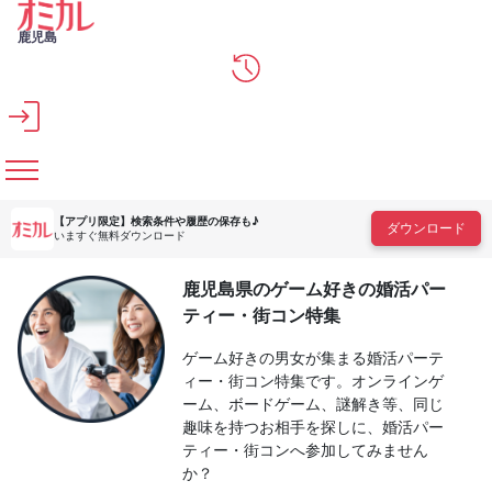
メインコンテンツへスキップ
鹿児島
【アプリ限定】
検索条件や履歴の保存も♪
ダウンロード
いますぐ無料ダウンロード
鹿児島県のゲーム好きの婚活パー
ティー・街コン特集
ゲーム好きの男女が集まる婚活パーテ
ィー・街コン特集です。オンラインゲ
ーム、ボードゲーム、謎解き等、同じ
趣味を持つお相手を探しに、婚活パー
ティー・街コンへ参加してみません
か？