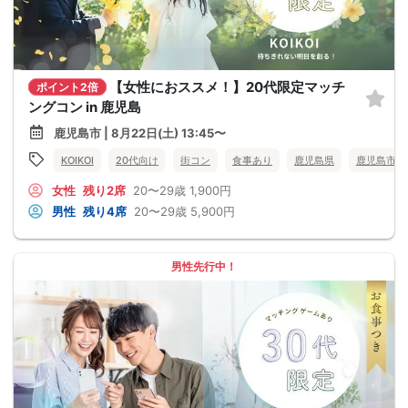
【女性におススメ！】20代限定マッチ
ポイント2倍
ングコン in 鹿児島
鹿児島市 | 8月22日(土) 13:45〜
KOIKOI
20代向け
街コン
食事あり
鹿児島県
鹿児島市
女性
残り2席
20〜29歳
1,900円
男性
残り4席
20〜29歳
5,900円
男性先行中！