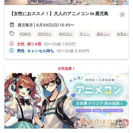
【女性におススメ！】大人のアニメコン in 鹿児島
鹿児島市 | 8月30日(日) 13:45〜
KOIKOI
30代向け
40代向け
街コン
趣味コン
食事あり
女性
残り4席
30〜50歳
1,900円
男性
キャンセル待ち
30〜50歳
6,900円
女性急募！