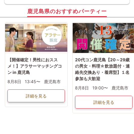
鹿児島県のおすすめパーティー
【開催確定！男性におスス
20代コン鹿児島【20～29歳
メ！】アラサーマッチングコ
の男女・料理☆飲放題付・連
ン in 鹿児島
絡先交換あり・着席型】１名
参加も大歓迎
8月8日
13:45〜
鹿児島市
8月8日
19:00〜
鹿児島市
詳細を見る
詳細を見る