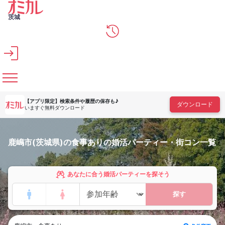
メインコンテンツへスキップ
茨城
【アプリ限定】
検索条件や履歴の保存も♪
ダウンロード
いますぐ無料ダウンロード
鹿嶋市(茨城県)の食事ありの婚活パーティー・街コン一覧
あなたに合う婚活パーティーを探そう
探す