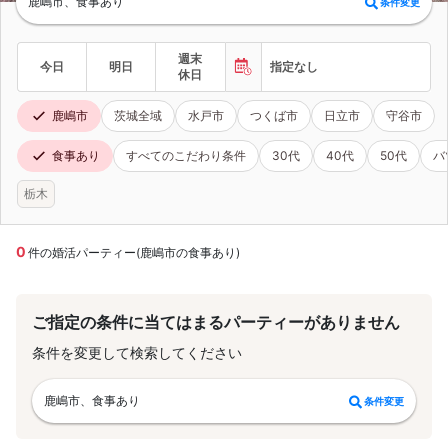
鹿嶋市、食事あり
条件変更
週末
今日
明日
指定なし
休日
鹿嶋市
茨城全域
水戸市
つくば市
日立市
守谷市
食事あり
すべてのこだわり条件
30代
40代
50代
バ
栃木
0
件の婚活パーティー(鹿嶋市の食事あり)
ご指定の条件に当てはまるパーティーがありません
条件を変更して検索してください
鹿嶋市、食事あり
条件変更