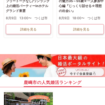
フリートークなし/ワンランク
の魅力35～55歳☆一人参加中
上の婚活パーティーinホテル
心編『じっくり話せる☆理想
グランド東雲
の出会い』
8月9日
13:00〜
つくば市
8月9日
18:00〜
つくば市
詳細を見る
詳細を見る
鹿嶋市の人気婚活ランキング