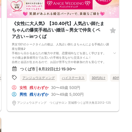
《女性に大人気》【30.40代】人気占い師たま
ちゃんの爆笑手相占い婚活～男女で仲良くペ
ア占い～inつくば
男女1対1のトークタイムの後は、人気占い師たまちゃんによる手相占い講
座を開催♪
手相から分かるあなたの魅力や才能、恋愛傾向などを楽しく学びます。
その後は参加者同士でお互いの手相を見ながら交流タイム！
自然と会話が生まれるので、お話が苦手な方や初参加の方も安心です。
手相の魅力を知りながら、自分でも気づかなかったあなたらしい魅力を再
つくば市 | 8月22日(土) 15:30〜
発見。
占いを楽しみながら、素敵なご縁を見つけてみませんか？
ツイチ・再婚
アンジュウエディング
公務員
体験コン
茨城県
ハイステータス
つくば市
30代向け
40代向け
【パーティー初心者も安心してご参加いただける婚活パーティーです】
初めての方でもリラックスしてお楽しみいただける、アットホームな雰囲
女性
残りわずか
30〜49歳
500円
気の婚活パーティーです。
皆さまが安心して参加できるよう、以下のご案内をご確認ください。
男性
残りわずか
30〜49歳
5,000円
■ 開催・参加に関して
・男女の人数差が多少生じる場合でも、パーティーは開催いたします。
アンジュウエディング つくばサロン 茨城県つくば市大角豆2012-125
・最少催行人数は3対3となります。
・受付時に身分証明書のご提示をお願いいたします。
・参加費は当日受付にて現金でのお支払いをお願いいたします。
・参加回数が少ない方を優先的にご案内させていただく場合がございま
す。
・ルールやマナーをお守りいただけない方は、次回以降のご参加をお断り