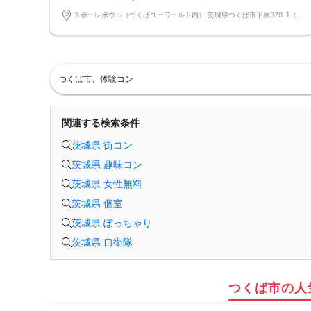
■ 開催・参加に関して
・男女の人数差が多少生じる場合でも、パーティーは開催いたします。
スポーレボウル（つくばユーワールド内） 茨城県つくば市下原370-1（つくばユーワールド内2F）
・最少催行人数は3対3となります。
・受付時に身分証明書のご提示をお願いいたします。
・参加費は当日受付にて現金でのお支払いをお願いいたします。
・参加回数が少ない方を優先的にご案内させていただく場合がございま
す。
・ルールやマナーをお守りいただけない方は、次回以降のご参加をお断り
つくば市、体験コン
する場合がございます。
■ 当日の持ち物・設備について
・つくばユーワールド無料駐車場をご利用下さい。
【中止判断タイミング・中止のご連絡について】
関連する検索条件
ご予約状況により、最少催行人数に満たない場合などは、開催を中止させ
ていただく場合がございます。
茨城県 街コン
その際は、開催予定時刻の90分前までにご連絡いたします。
※ただし、開催直前の急なキャンセルや天災・交通障害など、やむを得な
茨城県 趣味コン
い事情が発生した場合は、この限りではありません。
開催中止が決定した場合は、お電話にてご連絡させていただきます。
茨城県 女性無料
お電話がつながらない場合は、ショートメッセージ（SMS）にてお知らせ
いたします。
茨城県 個室
【キャンセルポリシー】
ご予約後のキャンセルにつきましては、いかなる理由でもキャンセル料金
茨城県 ぽっちゃり
が発生いたします。
茨城県 自衛隊
誤ってお申し込みいただいた場合も、キャンセル料金の対象となりますの
でご注意ください。
また、男女の人数差が大きくならないよう調整を行っております。イベン
トの円滑な運営のため、主旨をご理解のうえ、できる限りキャンセルのな
いようお願いいたします。
つくば市の人
■ キャンセル料金
予約募集開始日〜開催日4日前まで【 男女一律 1,500円】