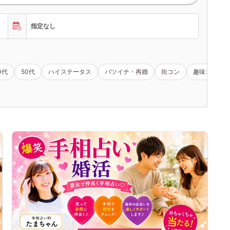
指定なし
0代
50代
ハイステータス
バツイチ・再婚
街コン
趣味コン