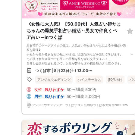
《女性に大人気》【50.60代】人気占い師たま
ちゃんの爆笑手相占い婚活～男女で仲良くペ
ア占い～inつくば
男女1対1のトークタイムの後は、人気占い師たまちゃんによる手相占い講
座を開催♪
手相から分かるあなたの魅力や才能、恋愛傾向などを楽しく学びます。
その後は参加者同士でお互いの手相を見ながら交流タイム！
自然と会話が生まれるので、お話が苦手な方や初参加の方も安心です。
手相の魅力を知りながら、自分でも気づかなかったあなたらしい魅力を再
つくば市 | 8月22日(土) 13:00〜
発見。
占いを楽しみながら、素敵なご縁を見つけてみませんか？
アンジュウエディング
ハイステータス
50代向け
バ
【パーティー初心者も安心してご参加いただける婚活パーティーです】
初めての方でもリラックスしてお楽しみいただける、アットホームな雰囲
女性
残りわずか
50〜69歳
500円
気の婚活パーティーです。
皆さまが安心して参加できるよう、以下のご案内をご確認ください。
男性
残りわずか
50〜69歳
5,000円
■ 開催・参加に関して
・男女の人数差が多少生じる場合でも、パーティーは開催いたします。
アンジュウエディング つくばサロン 茨城県つくば市大角豆2012-125
・最少催行人数は3対3となります。
・受付時に身分証明書のご提示をお願いいたします。
・参加費は当日受付にて現金でのお支払いをお願いいたします。
・参加回数が少ない方を優先的にご案内させていただく場合がございま
す。
・ルールやマナーをお守りいただけない方は、次回以降のご参加をお断り