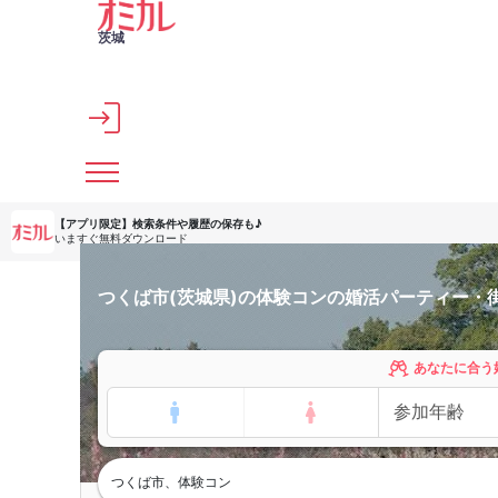
メインコンテンツへスキップ
茨城
【アプリ限定】
検索条件や履歴の保存も♪
いますぐ無料ダウンロード
つくば市(茨城県)の体験コンの婚活パーティー・
あなたに合う
つくば市、体験コン