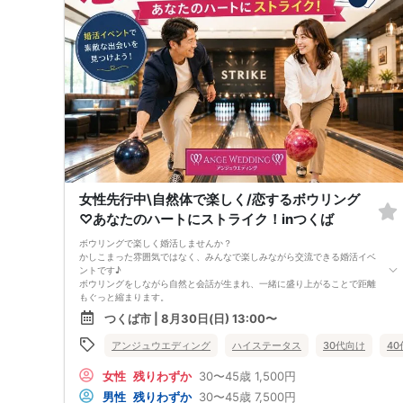
する場合がございます。
■ 当日の持ち物・設備について
・無料駐車場をご利用いただけます。
・当日はプロフィールカードをご記入いただくため、筆記用具をご持参く
ださい。
【中止判断タイミング・中止のご連絡について】
ご予約状況により、最少催行人数に満たない場合などは、開催を中止させ
ていただく場合がございます。
その際は、開催予定時刻の90分前までにご連絡いたします。
※ただし、開催直前の急なキャンセルや天災・交通障害など、やむを得な
い事情が発生した場合は、この限りではありません。
開催中止が決定した場合は、お電話にてご連絡させていただきます。
お電話がつながらない場合は、ショートメッセージ（SMS）にてお知らせ
いたします。
【キャンセルポリシー】
女性先行中\自然体で楽しく/恋するボウリング
ご予約後のキャンセルにつきましては、いかなる理由でもキャンセル料金
♡あなたのハートにストライク！inつくば
が発生いたします。
誤ってお申し込みいただいた場合も、キャンセル料金の対象となりますの
ボウリングで楽しく婚活しませんか？
でご注意ください。
かしこまった雰囲気ではなく、みんなで楽しみながら交流できる婚活イベ
また、男女の人数差が大きくならないよう調整を行っております。イベン
ントです♪
トの円滑な運営のため、主旨をご理解のうえ、できる限りキャンセルのな
ボウリングをしながら自然と会話が生まれ、一緒に盛り上がることで距離
いようお願いいたします。
もぐっと縮まります。
■ キャンセル料金
笑顔で過ごす時間の中で、普段の自分らしさや相手の魅力が見えてきま
予約募集開始日〜開催日4日前まで 【男女一律 1,500円】
つくば市 | 8月30日(日) 13:00〜
す。
開催日3日前〜当日まで【 男性：参加費全額／女性：2,000円】
楽しい時間の先にある素敵な出会いを見つけましょう！
※キャンセル料金は「参加費」とは別に発生します。
アンジュウエディング
ハイステータス
30代向け
4
【パーティー初心者も安心してご参加いただける婚活イベントです】
※日数の起算は、イベント開催日の前日からの起算となります。
初めての方でもリラックスしてお楽しみいただける、アットホームな雰囲
女性
残りわずか
30〜45歳
1,500円
気です。
皆さまが安心して参加できるよう、以下のご案内をご確認ください。
男性
残りわずか
30〜45歳
7,500円