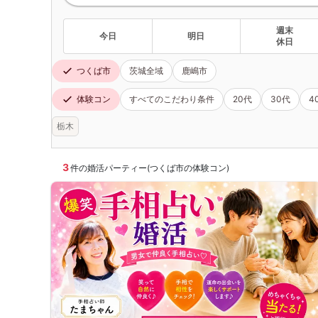
週末
今日
明日
休日
つくば市
茨城全域
鹿嶋市
体験コン
すべてのこだわり条件
20代
30代
4
栃木
3
件の婚活パーティー(つくば市の体験コン)