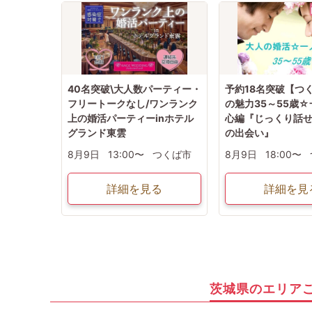
開催日3日前〜当日まで【男性：参加費全額／女性：2,000円】
※キャンセル料金は「参加費」とは別に発生します。
※日数の起算は、イベント開催日の前日からの起算となります。
40名突破\大人数パーティー・
予約18名突破【つ
フリートークなし/ワンランク
の魅力35～55歳
上の婚活パーティーinホテル
心編『じっくり話
グランド東雲
の出会い』
8月9日
13:00〜
つくば市
8月9日
18:00〜
詳細を見る
詳細を見
茨城県のエリア