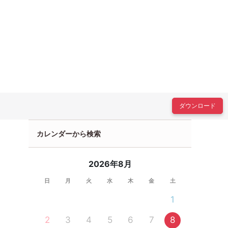
ダウンロード
カレンダーから検索
2026年8月
日
月
火
水
木
金
土
1
2
3
4
5
6
7
8