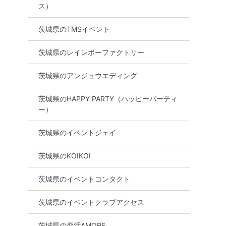
ス）
茨城県のTMSイベント
茨城県のレインボーファクトリー
定】つくば
《女性に大人気》年収500万
《女性に大人気》【
以上男性限定パーティーinつ
代】開運！手相占
茨城県のアンジュウエディング
くば
ドバイス付き婚活
inつくば
茨城県のHAPPY PARTY（ハッピーパーティ
8月9日
17:00〜
つくば市
ー）
8月16日
13:00〜
詳細を見る
つくば市
る
茨城県のイベントジェイ
詳細を
茨城県のKOIKOI
茨城県のイベントコンタクト
茨城県のイベントクラブアクセス
茨城県の恋活AMORE