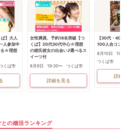
くば】大人
女性満員、予約18名突破【つ
【30代・40代限
☆一人参加中
くば】20代30代中心☆理想
100人合コン
せる☆理想
の彼氏彼女の出会い♪選べるス
8月10日
19:00〜
イーツ付
つくば市
つくば市
8月9日
19:30〜
つくば市
詳細を見
る
詳細を見る
ごとの婚活ランキング