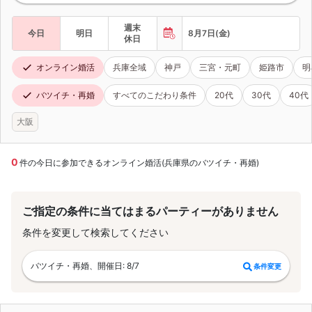
週末
今日
明日
8月7日(金)
休日
オンライン婚活
兵庫全域
神戸
三宮・元町
姫路市
明
バツイチ・再婚
すべてのこだわり条件
20代
30代
40代
大阪
0
件の今日に参加できるオンライン婚活(兵庫県のバツイチ・再婚)
ご指定の条件に当てはまるパーティーがありません
条件を変更して検索してください
バツイチ・再婚、開催日: 8/7
条件変更