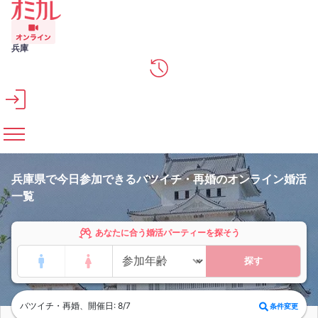
メインコンテンツへスキップ
兵庫
兵庫県で今日参加できるバツイチ・再婚のオンライン婚活
一覧
あなたに合う婚活パーティーを探そう
探す
バツイチ・再婚、開催日: 8/7
条件変更