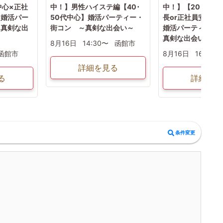
中心×正社
中！】男性ハイステ編【40･
中！】【20･30
】婚活パー
50代中心】婚活パーティー・
長or正社員安定収
～真剣な出
街コン ～真剣な出会い～
婚活パーティー・
真剣な出会い～
8月16日
14:30〜
函館市
函館市
8月16日
16:15〜
詳細を見る
る
詳細を見
条件変更