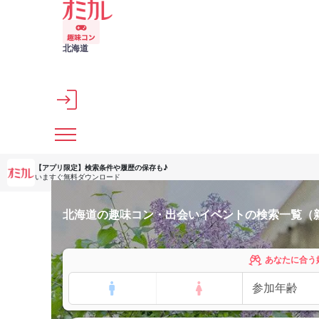
メインコンテンツへスキップ
北海道
【アプリ限定】
検索条件や履歴の保存も♪
いますぐ無料ダウンロード
北海道の趣味コン・出会いイベントの検索一覧（
あなたに合う