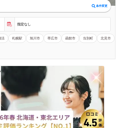
条件変更
指定なし
婚活
札幌駅
旭川市
帯広市
函館市
当別町
北見市