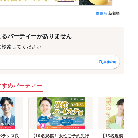
開催順
|
新着順
まるパーティーがありません
て検索してください
条件変更
すすめパーティー
バランス良
【10名規模！ 女性ご予約先行
【15名規模！ 男