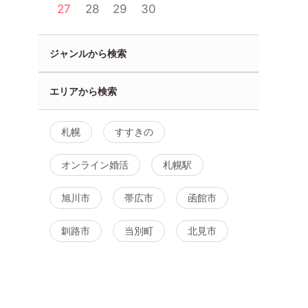
27
28
29
30
ジャンルから検索
エリアから検索
札幌
すすきの
オンライン婚活
札幌駅
旭川市
帯広市
函館市
釧路市
当別町
北見市
性ご予約先行
「Lounge&Bar 北風
【10名規模！ 男