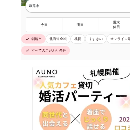
釧路市
週末
今日
明日
休日
釧路市
北海道全域
札幌
すすきの
オンライン
すべてのこだわり条件