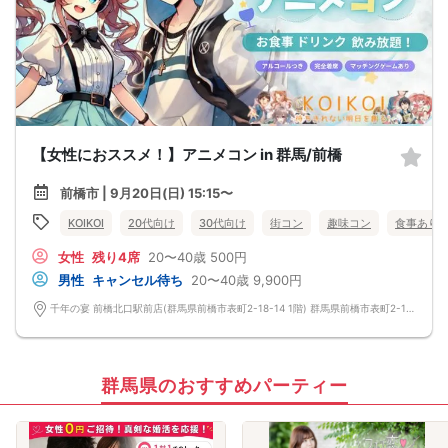
【女性におススメ！】アニメコン in 群馬/前橋
前橋市 | 9月20日(日) 15:15〜
KOIKOI
20代向け
30代向け
街コン
趣味コン
食事あり
女性
残り4席
20〜40歳
500円
男性
キャンセル待ち
20〜40歳
9,900円
千年の宴 前橋北口駅前店(群馬県前橋市表町2-18-14 1階) 群馬県前橋市表町2-18-14 1階
群馬県のおすすめパーティー