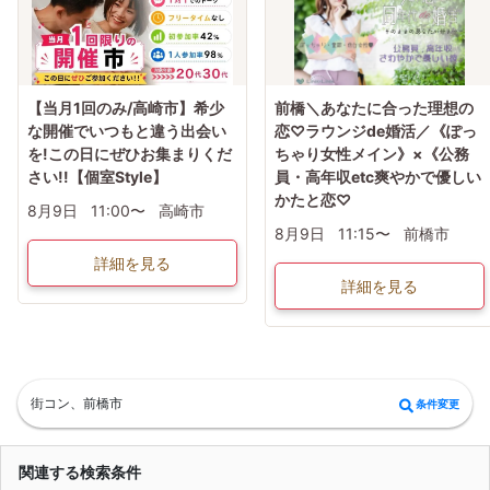
【当月1回のみ/高崎市】希少
前橋＼あなたに合った理想の
な開催でいつもと違う出会い
恋♡ラウンジde婚活／《ぽっ
を!この日にぜひお集まりくだ
ちゃり女性メイン》×《公務
さい!!【個室Style】
員・高年収etc爽やかで優しい
かたと恋♡
8月9日
11:00〜
高崎市
8月9日
11:15〜
前橋市
詳細を見る
詳細を見る
街コン、前橋市
条件変更
関連する検索条件