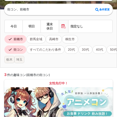
街コン、前橋市
条件変更
週末
今日
明日
指定なし
休日
前橋市
群馬全域
高崎市
桐生市
街コン
すべてのこだわり条件
20代
30代
40代
50代
栃木
埼玉
3
件の趣味コン(前橋市の街コン)
女性先行中！