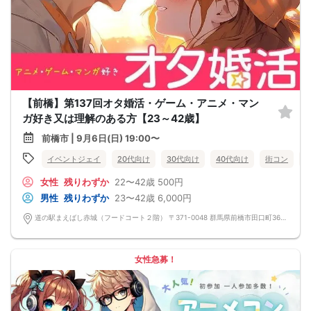
【前橋】第137回オタ婚活・ゲーム・アニメ・マン
ガ好き又は理解のある方【23～42歳】
前橋市 | 9月6日(日) 19:00〜
イベントジェイ
20代向け
30代向け
40代向け
街コン
女性
残りわずか
22〜42歳
500円
男性
残りわずか
23〜42歳
6,000円
道の駅まえばし赤城（フードコート２階） 〒371-0048 群馬県前橋市田口町36番地
女性急募！