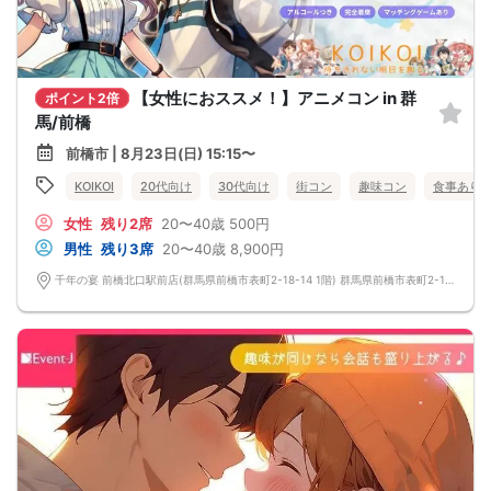
【女性におススメ！】アニメコン in 群
ポイント2倍
馬/前橋
前橋市 | 8月23日(日) 15:15〜
KOIKOI
20代向け
30代向け
街コン
趣味コン
食事あり
女性
残り2席
20〜40歳
500円
男性
残り3席
20〜40歳
8,900円
千年の宴 前橋北口駅前店(群馬県前橋市表町2-18-14 1階) 群馬県前橋市表町2-18-14 1階