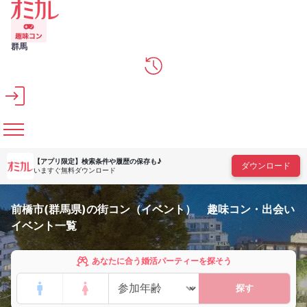
メインコンテンツへスキップ
群馬
【アプリ限定】
検索条件や履歴の保存も♪
ダウンロード
いますぐ無料ダウンロード
前橋市(群馬県)の街コン（イベント） 趣味コン・出会い
イベント一覧
あなたに合う婚活パーティーを探そう
探す