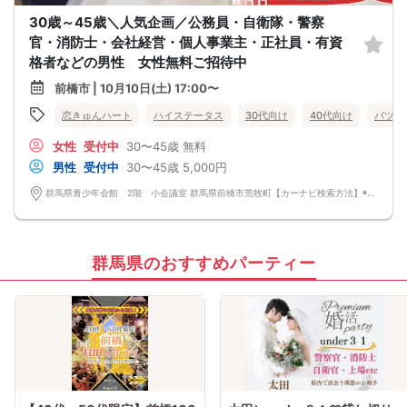
30歳～45歳＼人気企画／公務員・自衛隊・警察
官・消防士・会社経営・個人事業主・正社員・有資
格者などの男性 女性無料ご招待中
前橋市 | 10月10日(土) 17:00〜
恋きゅんハート
ハイステータス
30代向け
40代向け
バツイ
女性
受付中
30〜45歳
無料
男性
受付中
30〜45歳
5,000円
群馬県青少年会館 2階 小会議室 群馬県前橋市荒牧町【カーナビ検索方法】◉電話番号 027－234－1131 ◉施設名称 群馬県青少年会館 ◉無料駐車場あり
群馬県のおすすめパーティー