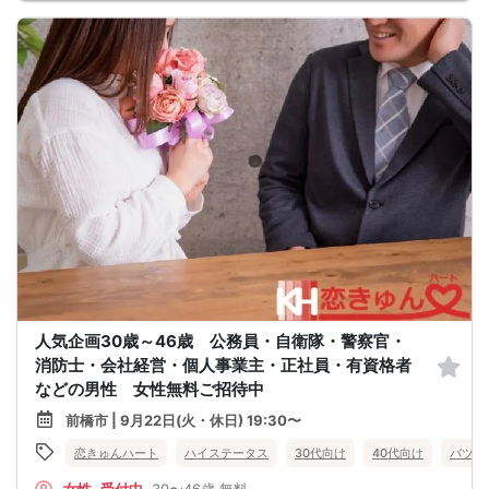
人気企画30歳～46歳 公務員・自衛隊・警察官・
消防士・会社経営・個人事業主・正社員・有資格者
などの男性 女性無料ご招待中
前橋市 | 9月22日(火・休日) 19:30〜
恋きゅんハート
ハイステータス
30代向け
40代向け
バツイ