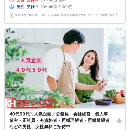
女性
受付中
30〜46歳
無料
男性
受付中
30〜46歳
5,000円
群馬県青少年会館 2階 小会議室 群馬県前橋市荒牧町【カーナビ検索方法】◉電話番号 027－234－1131 ◉施設名称 群馬県青少年会館 ◉無料駐車場あり
40代50代＼人気企画／公務員・会社経営・個人事
業主・正社員・有資格者・再婚理解者・再婚希望者
などの男性 女性無料ご招待中