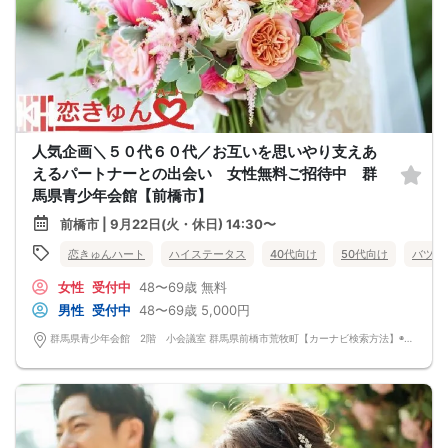
人気企画＼５０代６０代／お互いを思いやり支えあ
えるパートナーとの出会い 女性無料ご招待中 群
馬県青少年会館【前橋市】
前橋市 | 9月22日(火・休日) 14:30〜
恋きゅんハート
ハイステータス
40代向け
50代向け
バツイ
女性
受付中
48〜69歳
無料
男性
受付中
48〜69歳
5,000円
群馬県青少年会館 2階 小会議室 群馬県前橋市荒牧町【カーナビ検索方法】◉電話番号 027－234－1131 ◉施設名称 群馬県青少年会館 ◉無料駐車場あり