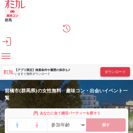
メインコンテンツへスキップ
群馬
【アプリ限定】
検索条件や履歴の保存も♪
ダウンロード
いますぐ無料ダウンロード
前橋市(群馬県)の女性無料 趣味コン・出会いイベント一
覧
あなたに合う婚活パーティーを探そう
探す