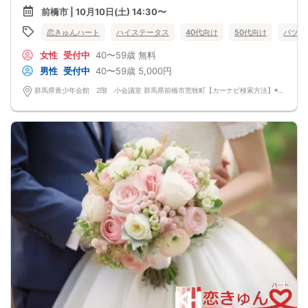
前橋市 | 10月10日(土) 14:30〜
恋きゅんハート
ハイステータス
40代向け
50代向け
バツイ
女性
受付中
40〜59歳
無料
男性
受付中
40〜59歳
5,000円
群馬県青少年会館 2階 小会議室 群馬県前橋市荒牧町【カーナビ検索方法】◉電話番号 027－234－1131 ◉施設名称 群馬県青少年会館 ◉無料駐車場あり