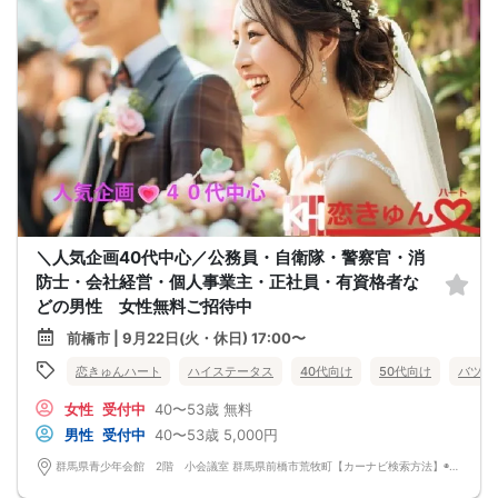
＼人気企画40代中心／公務員・自衛隊・警察官・消
防士・会社経営・個人事業主・正社員・有資格者な
どの男性 女性無料ご招待中
前橋市 | 9月22日(火・休日) 17:00〜
恋きゅんハート
ハイステータス
40代向け
50代向け
バツイ
女性
受付中
40〜53歳
無料
男性
受付中
40〜53歳
5,000円
群馬県青少年会館 2階 小会議室 群馬県前橋市荒牧町【カーナビ検索方法】◉電話番号 027－234－1131 ◉施設名称 群馬県青少年会館 ◉無料駐車場あり