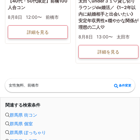
【40代・50代限定】前橋100
太田＼under３１♡貸し切り
人合コン
ラウンジde婚活／《1~2年以
内に結婚相手と出会いたい》
8月8日
12:00〜
前橋市
安定年収男性×穏やかな関係が
理想の二人♡
詳細を見る
8月8日
13:00〜
太田市
詳細を見る
女性無料、前橋市
条件変更
関連する検索条件
群馬県 街コン
群馬県 個室
群馬県 ぽっちゃり