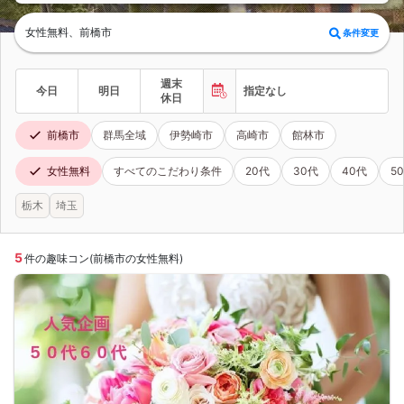
女性無料、前橋市
条件変更
週末
今日
明日
指定なし
休日
前橋市
群馬全域
伊勢崎市
高崎市
館林市
女性無料
すべてのこだわり条件
20代
30代
40代
5
栃木
埼玉
5
件の趣味コン(前橋市の女性無料)