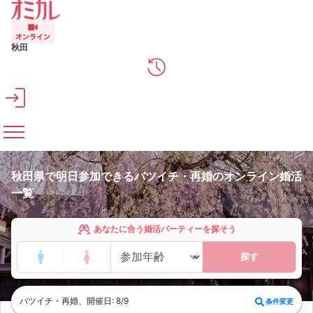
メインコンテンツへスキップ
秋田
秋田県で明日参加できるバツイチ・再婚のオンライン婚活
一覧
あなたに合う婚活パーティーを探そう
探す
バツイチ・再婚、開催日: 8/9
条件変更