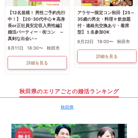
【12名規模！ 男性ご予約先行
アラサー限定コン秋田【25～
中！】【20･30代中心★高身
35歳の男女・料理☆飲放題
長or正社員安定収入男性編】
付・連絡先交換あり・着席
婚活パーティー・街コン ～
型】１名参加OK
真剣な出会い～
8月22日
18:00〜
秋田市
8月11日
18:30〜
秋田市
詳細を見る
詳細を見る
秋田県のエリアごとの婚活ランキング
秋田県