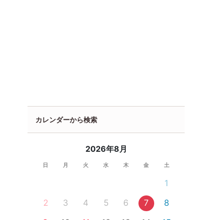
カレンダーから検索
2026年8月
日
月
火
水
木
金
土
1
2
3
4
5
6
7
8