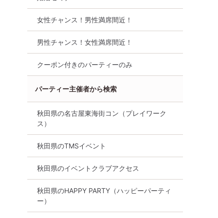
プレミアム街コン
8月14日
20:00〜
女性チャンス！男性満席間近！
8月15日
19:00〜
オンライン婚活
男性チャンス！女性満席間近！
詳細を
る
詳細を見る
クーポン付きのパーティーのみ
パーティー主催者から検索
秋田県の名古屋東海街コン（プレイワーク
ス）
秋田県のTMSイベント
秋田県のイベントクラブアクセス
女バランス良
【初心者向け☆】まもなく！
ゆっくり話せる
ハイスペ
完売間近！！男性・女性残り
VOL.4
秋田県のHAPPY PARTY（ハッピーパーティ
ー・街コ
僅か！！Bigチャンス！！【雰
ー）
8月22日
12:00〜
い～
囲気わかる動画紹介中】週末
プレミアム街コン