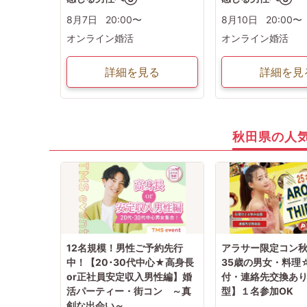
8月7日
20:00〜
8月10日
20:00〜
オンライン婚活
オンライン婚活
詳細を見る
詳細を見
秋田県の人
12名規模！男性ご予約先行
アラサー限定コン秋
中！【20･30代中心★高身長
35歳の男女・料理
or正社員安定収入男性編】婚
付・連絡先交換あ
活パーティー・街コン ～真
型】１名参加OK
剣な出会い～