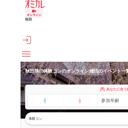
メインコンテンツへスキップ
秋田
秋田県の体験コンのオンライン婚活のイベント一
あなたに合う
体験コン