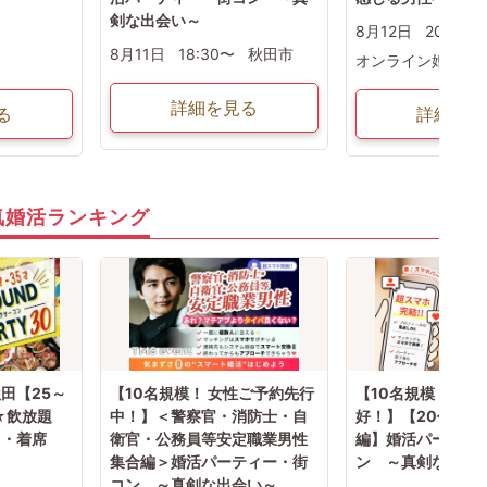
剣な出会い～
8月12日
20:00〜
8月11日
18:30〜
秋田市
オンライン婚活
詳細を見る
る
詳細を見
気婚活ランキング
田【25～
【10名規模！ 女性ご予約先行
【10名規模！ 男
☆飲放題
中！】＜警察官・消防士・自
好！】【20代中心
り・着席
衛官・公務員等安定職業男性
編】婚活パーティ
集合編＞婚活パーティー・街
ン ～真剣な出会
コン ～真剣な出会い～