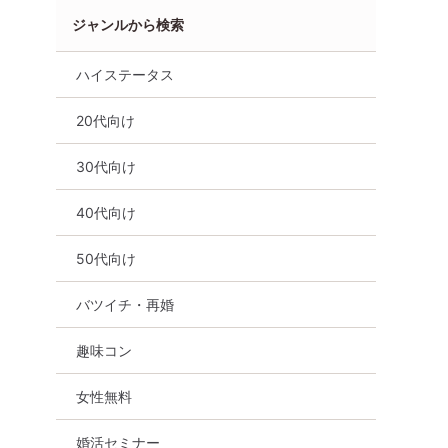
ジャンルから検索
ハイステータス
20代向け
30代向け
40代向け
50代向け
バツイチ・再婚
趣味コン
30年のプ
【セミナー】無料！30年のプ
【初心者向け☆】
女性無料
戦略」｜今
ロが教える「婚活戦略」｜今
完売間近！！男性
わらないと
のままでは一生変わらないと
僅か！！Bigチャ
婚活セミナー
感じる男性へ⑤
囲気わかる動画紹