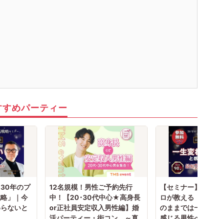
すすめパーティー
30年のプ
12名規模！男性ご予約先行
【セミナー】無料！
戦略」｜今
中！【20･30代中心★高身長
ロが教える「婚活
わらないと
or正社員安定収入男性編】婚
のままでは一生変
活パーティー・街コン ～真
感じる男性へ⑤