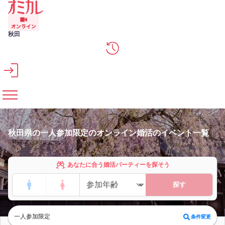
メインコンテンツへスキップ
秋田
秋田県の一人参加限定のオンライン婚活のイベント一覧
あなたに合う婚活パーティーを探そう
探す
一人参加限定
条件変更