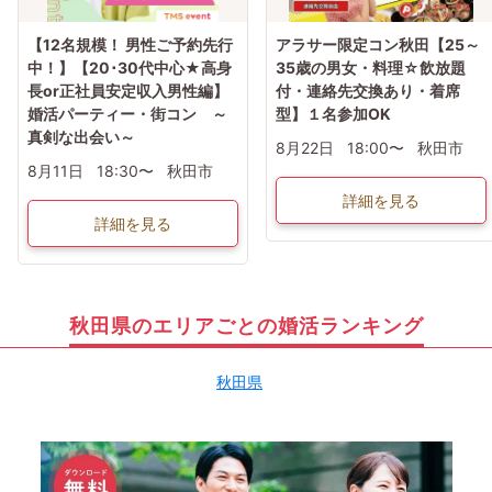
【12名規模！ 男性ご予約先行
アラサー限定コン秋田【25～
中！】【20･30代中心★高身
35歳の男女・料理☆飲放題
長or正社員安定収入男性編】
付・連絡先交換あり・着席
婚活パーティー・街コン ～
型】１名参加OK
真剣な出会い～
8月22日
18:00〜
秋田市
8月11日
18:30〜
秋田市
詳細を見る
詳細を見る
秋田県のエリアごとの婚活ランキング
秋田県