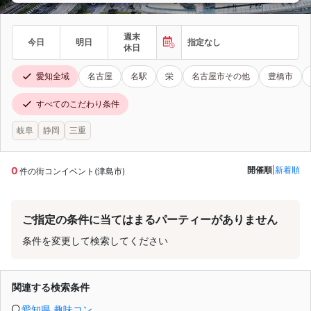
週末
今日
明日
指定なし
休日
愛知全域
名古屋
名駅
栄
名古屋市その他
豊橋市
すべてのこだわり条件
岐阜
静岡
三重
0
開催順
|
新着順
件の街コンイベント(津島市)
ご指定の条件に当てはまるパーティーがありません
条件を変更して検索してください
関連する検索条件
愛知県 趣味コン