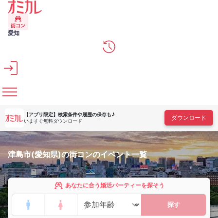
メインコンテンツへスキップ
愛知
【アプリ限定】
検索条件や履歴の保存も♪
ダウンロード
いますぐ無料ダウンロード
津島市(愛知県)の街コンのイベント一覧
あなたに合う婚活パーティーを探そう
探す