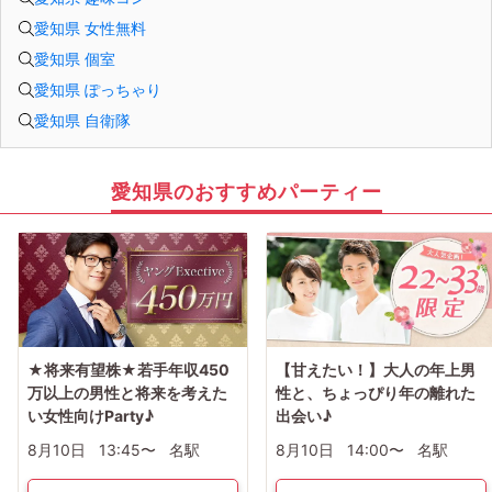
愛知県 女性無料
愛知県 個室
愛知県 ぽっちゃり
愛知県 自衛隊
愛知県のおすすめパーティー
★将来有望株★若手年収450
【甘えたい！】大人の年上男
万以上の男性と将来を考えた
性と、ちょっぴり年の離れた
い女性向けParty♪
出会い♪
8月10日
13:45〜
名駅
8月10日
14:00〜
名駅