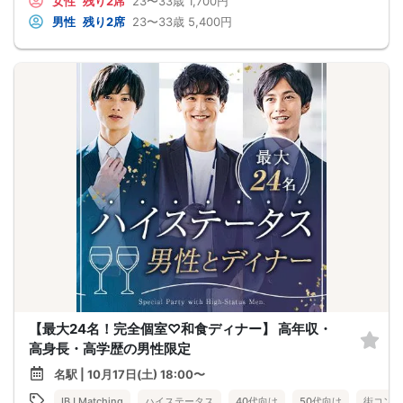
女性
残り2席
23〜33歳
1,700円
男性
残り2席
23〜33歳
5,400円
【最大24名！完全個室♡和食ディナー】 高年収・
高身長・高学歴の男性限定
名駅 | 10月17日(土) 18:00〜
IBJ Matching
ハイステータス
40代向け
50代向け
街コン