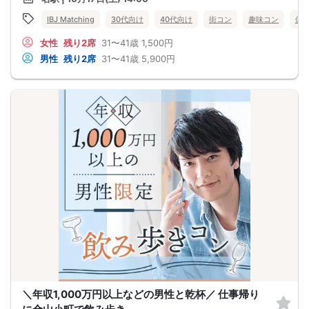
IBJ Matching
30代向け
40代向け
街コン
趣味コン
体
女性
残り2席
31〜41歳
1,500円
男性
残り2席
31〜41歳
5,900円
＼年収1,000万円以上などの男性と乾杯／ 仕事帰り