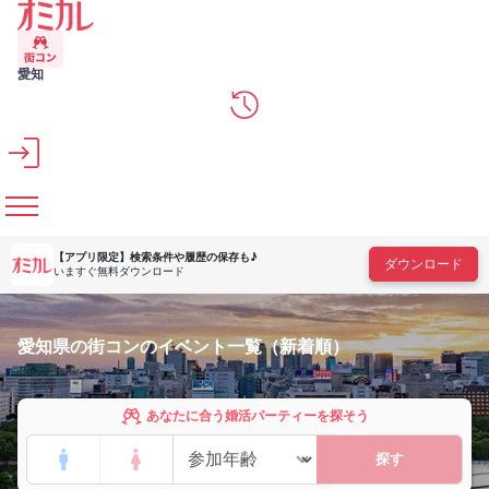
メインコンテンツへスキップ
愛知
【アプリ限定】
検索条件や履歴の保存も♪
ダウンロード
いますぐ無料ダウンロード
愛知県の街コンのイベント一覧（新着順）
あなたに合う婚活パーティーを探そう
探す