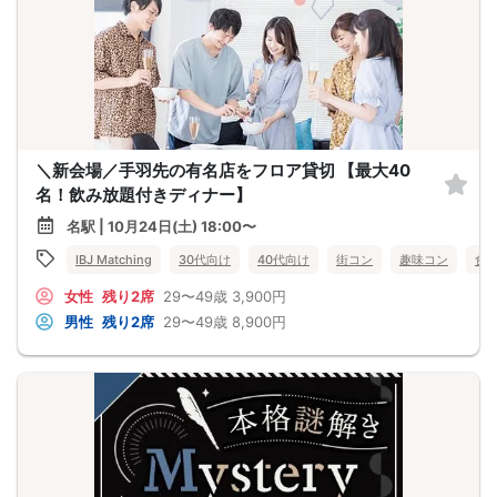
＼新会場／手羽先の有名店をフロア貸切 【最大40
名！飲み放題付きディナー】
名駅 | 10月24日(土) 18:00〜
IBJ Matching
30代向け
40代向け
街コン
趣味コン
食
女性
残り2席
29〜49歳
3,900円
男性
残り2席
29〜49歳
8,900円