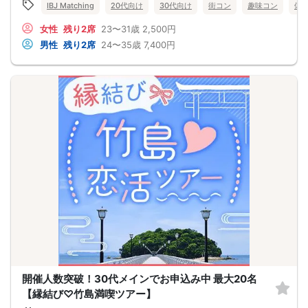
IBJ Matching
20代向け
30代向け
街コン
趣味コン
体
女性
残り2席
23〜31歳
2,500円
男性
残り2席
24〜35歳
7,400円
開催人数突破！30代メインでお申込み中 最大20名
【縁結び♡竹島満喫ツアー】