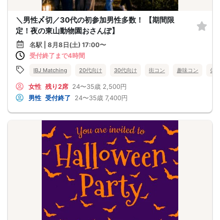
＼男性〆切／30代の初参加男性多数！ 【期間限
定！夜の東山動物園おさんぽ】
名駅 | 8月8日(土) 17:00〜
受付終了まで4時間
IBJ Matching
20代向け
30代向け
街コン
趣味コン
体
女性
残り2席
24〜35歳
2,500円
男性
受付終了
24〜35歳
7,400円