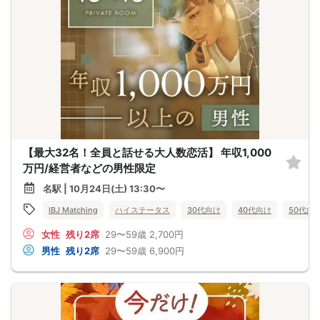
【最大32名！全員と話せる大人数恋活】 年収1,000
万円/経営者などの男性限定
名駅 | 10月24日(土) 13:30〜
IBJ Matching
ハイステータス
30代向け
40代向け
50代向
女性
残り2席
29〜59歳
2,700円
男性
残り2席
29〜59歳
6,900円