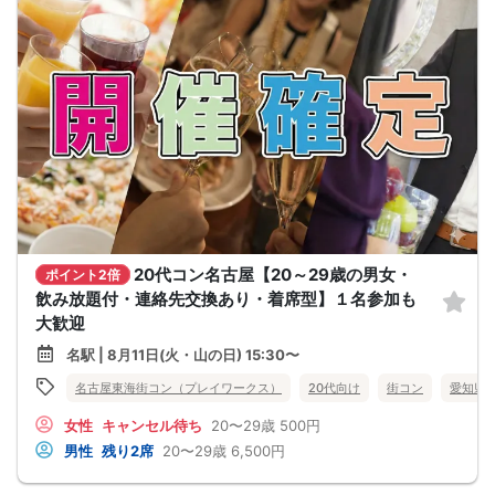
20代コン名古屋【20～29歳の男女・
ポイント2倍
飲み放題付・連絡先交換あり・着席型】１名参加も
大歓迎
名駅 | 8月11日(火・山の日) 15:30〜
名古屋東海街コン（プレイワークス）
20代向け
街コン
愛知県
女性
キャンセル待ち
20〜29歳
500円
男性
残り2席
20〜29歳
6,500円