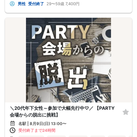
男性
受付終了
29〜59歳
7,400円
＼20代年下女性～参加で大幅先行中♡／ 【PARTY
会場からの脱出に挑戦】
名駅 | 8月9日(日) 13:00〜
受付終了まで24時間