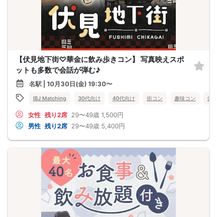
【伏見地下街♡華金に飲み歩きコン】 写真映えスポ
ットも多数で会話が弾む♪
名駅 | 10月30日(金) 19:30〜
IBJ Matching
30代向け
40代向け
街コン
趣味コン
体
女性
残り2席
29〜49歳
1,500円
男性
残り2席
29〜49歳
5,400円