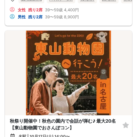
女性
残り2席
39〜59歳
4,400円
男性
残り2席
39〜59歳
8,900円
秋祭り開催中！秋色の園内で会話が弾む♪ 最大20名
【東山動物園でおさんぽコン】
名駅 | 10月17日(土) 14:00〜