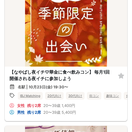
【なやばし夜イチ♡華金に食べ飲みコン】 毎月1回
開催される夜イチに参加しよう
名駅 | 10月23日(金) 19:30〜
IBJ Matching
20代向け
30代向け
街コン
趣味コン
食
女性
残り2席
20〜39歳
1,400円
男性
残り2席
20〜39歳
5,400円