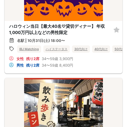
ハロウィン当日【最大40名♡貸切ディナー】 年収
1,000万円以上などの男性限定
名駅 | 10月31日(土) 18:00〜
IBJ Matching
ハイステータス
30代向け
40代向け
50代向
女性
残り2席
34〜59歳
3,900円
男性
残り2席
34〜59歳
8,400円