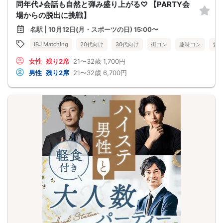
同年代♪会話も自然と弾み盛り上がる♡ 【PARTY会
場からの脱出に挑戦】
名駅 | 10月12日(月・スポーツの日) 15:00〜
IBJ Matching
20代向け
30代向け
街コン
趣味コン
愛
女性
残り2席
21〜32歳
1,700円
男性
残り2席
21〜32歳
6,700円