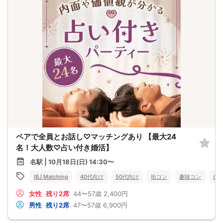
ペアで全員とお話し♡マッチングあり 【最大24
名！大人数♡占い付き婚活】
名駅 | 10月18日(日) 14:30〜
IBJ Matching
40代向け
50代向け
街コン
趣味コン
体
女性
残り2席
44〜57歳
2,400円
男性
残り2席
47〜57歳
6,900円