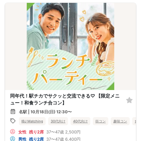
同年代！駅チカでサクッと交流できる♡ 【限定メニ
ュー！和食ランチ合コン】
名駅 | 10月18日(日) 12:30〜
IBJ Matching
30代向け
40代向け
街コン
趣味コン
食
女性
残り2席
37〜47歳
2,500円
男性
残り2席
37〜47歳
6,400円