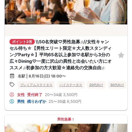
\\50名突破♡男性急募♫//女性キャン
ポイント2倍
セル待ち☆【男性エリート限定☆大人数スタンディ
ングParty☆】平均65名以上参加♡名駅から3分の
広々Dining♡一度に沢山の異性と出会いたい方にオ
ススメ♫初参加の方大歓迎☆連絡先の交換自由♫
名駅 | 8月16日(日) 18:00〜
プレミアムステイタス
ハイステータス
20代向け
30代向け
女性
受付終了
20〜34歳
3,500円
男性
残りわずか
25〜39歳
6,500円
男性急募！