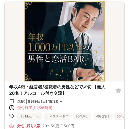
年収4桁・経営者/役職者の男性などで〆切 【最大
20名！アルコール付き交流】
名駅 | 8月9日(日) 15:30〜
受付終了まで26時間
IBJ Matching
ハイステータス
30代向け
40代向け
50代向
女性
残り2席
29〜59歳
2,500円