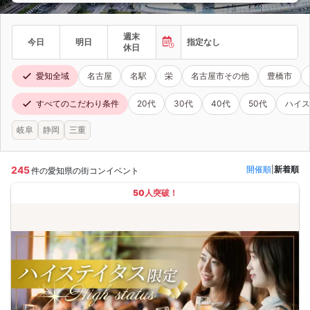
週末
今日
明日
指定なし
休日
愛知全域
名古屋
名駅
栄
名古屋市その他
豊橋市
すべてのこだわり条件
20代
30代
40代
50代
ハイス
岐阜
静岡
三重
245
開催順
|
新着順
件の愛知県の街コンイベント
50人突破！