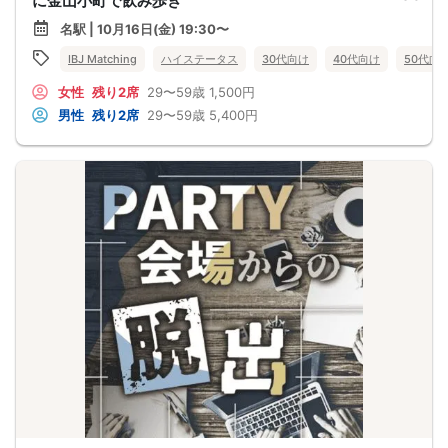
に金山小町で飲み歩き
名駅 | 10月16日(金) 19:30〜
IBJ Matching
ハイステータス
30代向け
40代向け
50代向
女性
残り2席
29〜59歳
1,500円
男性
残り2席
29〜59歳
5,400円