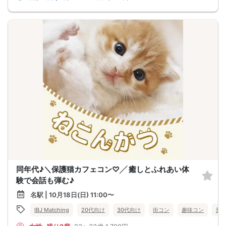
同年代♪＼保護猫カフェコン♡╱ 癒しとふれあい体
験で会話も弾む♪
名駅 | 10月18日(日) 11:00〜
IBJ Matching
20代向け
30代向け
街コン
趣味コン
愛