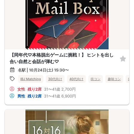
【同年代♡本格脱出ゲームに挑戦！】 ヒントを出し
合い自然と会話が弾む♡
名駅 | 10月24日(土) 15:30〜
IBJ Matching
30代向け
40代向け
街コン
趣味コン
体
女性
残り2席
31〜41歳
2,700円
男性
残り2席
31〜41歳
6,900円