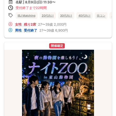
名駅 | 8月9日(日) 11:30〜
受付終了まで22時間
IBJ Matching
20代向け
30代向け
40代向け
街コン
趣
女性
残り2席
27〜39歳
2,000円
男性
受付終了
27〜39歳
6,900円
開催確定