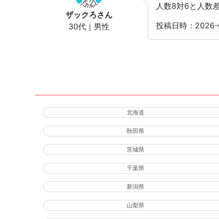
人数8対6と人数
ザックろ
さん
投稿日時：2026-
30代｜男性
北海道
秋田県
茨城県
千葉県
新潟県
山梨県