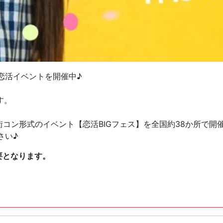
恋活イベントを開催中♪
す。
街コン形式のイベント【恋活BIGフェス】を全国約38か所で開
さい♪
要となります。