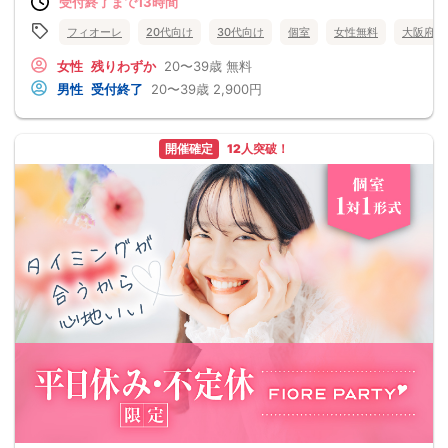
受付終了まで13時間
フィオーレ
20代向け
30代向け
個室
女性無料
大阪府
女性
残りわずか
20〜39歳
無料
男性
受付終了
20〜39歳
2,900円
開催確定
12人突破！