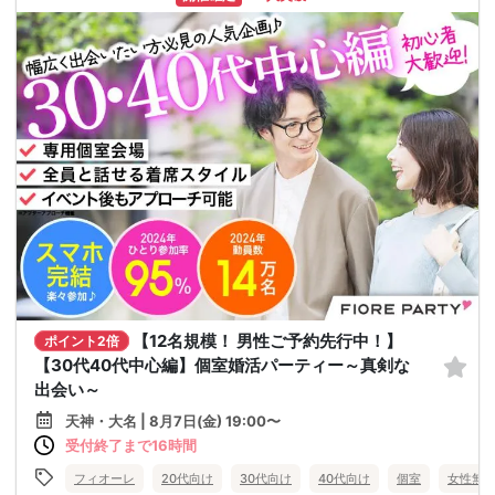
【12名規模！ 男性ご予約先行中！】
ポイント2倍
【30代40代中心編】個室婚活パーティー～真剣な
出会い～
天神・大名 | 8月7日(金) 19:00〜
受付終了まで16時間
フィオーレ
20代向け
30代向け
40代向け
個室
女性無