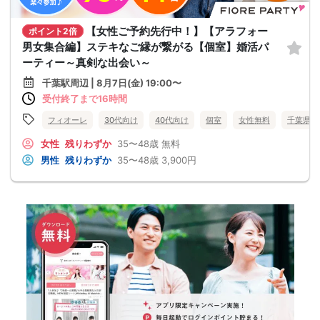
【女性ご予約先行中！】【アラフォー
ポイント2倍
男女集合編】ステキなご縁が繋がる【個室】婚活パ
ーティー～真剣な出会い～
千葉駅周辺 | 8月7日(金) 19:00〜
受付終了まで16時間
フィオーレ
30代向け
40代向け
個室
女性無料
千葉県
女性
残りわずか
35〜48歳
無料
男性
残りわずか
35〜48歳
3,900円