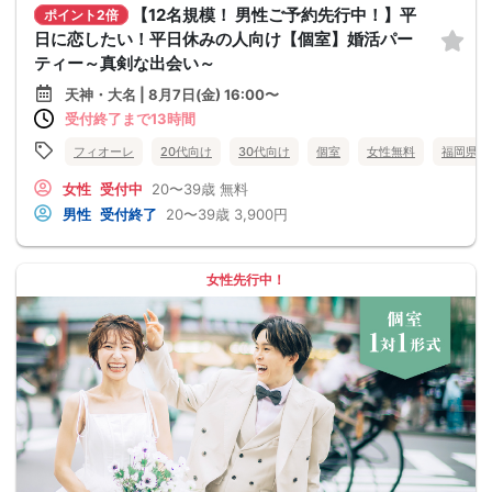
【12名規模！ 男性ご予約先行中！】平
ポイント2倍
日に恋したい！平日休みの人向け【個室】婚活パー
ティー～真剣な出会い～
天神・大名 | 8月7日(金) 16:00〜
受付終了まで13時間
フィオーレ
20代向け
30代向け
個室
女性無料
福岡県
女性
受付中
20〜39歳
無料
男性
受付終了
20〜39歳
3,900円
女性先行中！