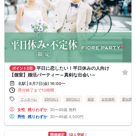
平日に恋したい！平日休みの人向け
ポイント2倍
【個室】婚活パーティー～真剣な出会い～
名駅 | 8月7日(金) 16:00〜
受付終了まで13時間
フィオーレ
20代向け
30代向け
個室
女性無料
愛知県
女性
残りわずか
30〜49歳
無料
男性
残りわずか
30〜49歳
4,500円
開催確定
12人突破！