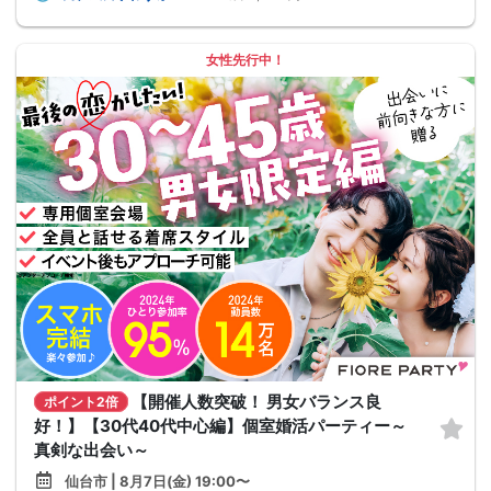
女性先行中！
【開催人数突破！ 男女バランス良
ポイント2倍
好！】【30代40代中心編】個室婚活パーティー～
真剣な出会い～
仙台市 | 8月7日(金) 19:00〜