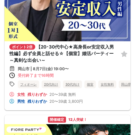
【20･30代中心★高身長or安定収入男
ポイント2倍
性編】必ず全員と話せる☆【個室】婚活パーティー
～真剣な出会い～
岡山市 | 8月7日(金) 19:00〜
受付終了まで16時間
フィオーレ
20代向け
30代向け
個室
女性無料
岡山県
女性
残りわずか
20〜39歳
無料
男性
残りわずか
20〜39歳
3,800円
開催確定
12人突破！