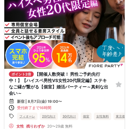
【開催人数突破！ 男性ご予約先行
ポイント2倍
中！】【ハイスペ男性VS女性20代限定編】ステキ
なご縁が繋がる【個室】婚活パーティー～真剣な出
会い～
新宿 | 8月7日(金) 19:00〜
受付終了まで16時間
フィオーレ
20代向け
30代向け
個室
女性無料
東京都
女性
残りわずか
20〜29歳
無料