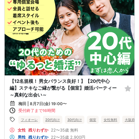
【12名規模！ 男女バランス良好！】【20代中心
編】ステキなご縁が繋がる【個室】婚活パーティー
～真剣な出会い～
梅田 | 8月7日(金) 19:00〜
受付終了まで16時間
フィオーレ
20代向け
30代向け
個室
女性無料
大阪府
女性
残りわずか
22〜35歳
無料
男性
残りわずか
22〜35歳
2,900円