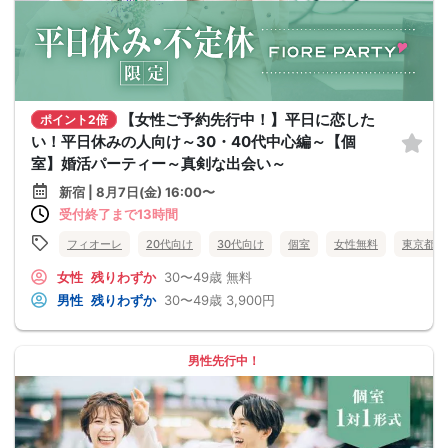
【女性ご予約先行中！】平日に恋した
ポイント2倍
い！平日休みの人向け～30・40代中心編～【個
室】婚活パーティー～真剣な出会い～
新宿 | 8月7日(金) 16:00〜
受付終了まで13時間
フィオーレ
20代向け
30代向け
個室
女性無料
東京都
女性
残りわずか
30〜49歳
無料
男性
残りわずか
30〜49歳
3,900円
男性先行中！