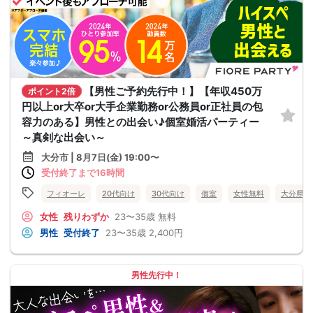
【男性ご予約先行中！】【年収450万
ポイント2倍
円以上or大卒or大手企業勤務or公務員or正社員の包
容力のある】男性との出会い♪個室婚活パーティー
～真剣な出会い～
大分市 | 8月7日(金) 19:00〜
受付終了まで16時間
フィオーレ
20代向け
30代向け
個室
女性無料
大分県
女性
残りわずか
23〜35歳
無料
男性
受付終了
23〜35歳
2,400円
男性先行中！