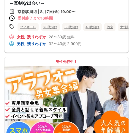
～真剣な出会い～
京都駅周辺 | 8月7日(金) 19:00〜
受付終了まで16時間
フィオーレ
20代向け
30代向け
40代向け
個室
女性無
女性
残りわずか
28〜39歳
無料
男性
残りわずか
32〜43歳
2,900円
男性先行中！