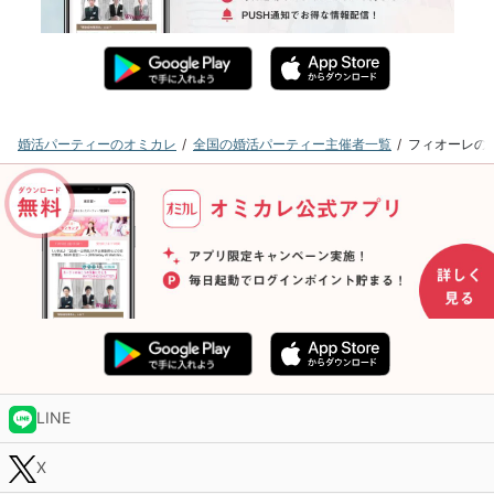
婚活パーティーのオミカレ
全国の婚活パーティー主催者一覧
フィオーレの
LINE
X