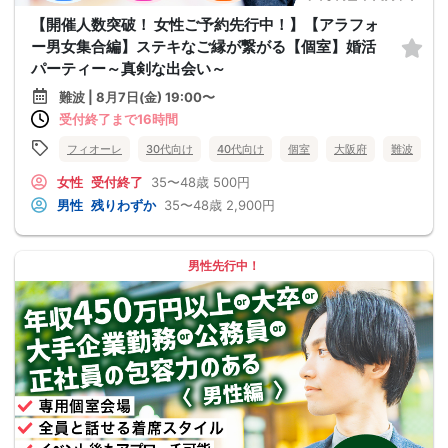
【開催人数突破！ 女性ご予約先行中！】【アラフォ
ー男女集合編】ステキなご縁が繋がる【個室】婚活
パーティー～真剣な出会い～
難波 | 8月7日(金) 19:00〜
受付終了まで16時間
フィオーレ
30代向け
40代向け
個室
大阪府
難波
女性
受付終了
35〜48歳
500円
男性
残りわずか
35〜48歳
2,900円
男性先行中！