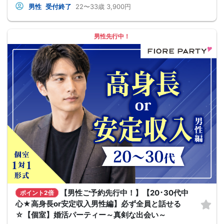
男性
受付終了
22〜33歳
3,900円
男性先行中！
【男性ご予約先行中！】【20･30代中
ポイント2倍
心★高身長or安定収入男性編】必ず全員と話せる
☆【個室】婚活パーティー～真剣な出会い～