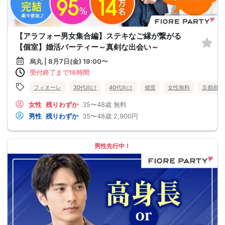
【アラフォー男女集合編】ステキなご縁が繋がる
【個室】婚活パーティー～真剣な出会い～
烏丸 | 8月7日(金) 19:00〜
受付終了まで16時間
フィオーレ
30代向け
40代向け
個室
女性無料
京都府
女性
残りわずか
35〜48歳
無料
男性
残りわずか
35〜48歳
2,900円
男性先行中！