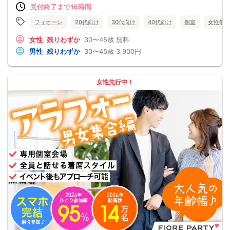
受付終了まで16時間
フィオーレ
20代向け
30代向け
40代向け
個室
女性無
女性
残りわずか
30〜45歳
無料
男性
残りわずか
30〜45歳
3,900円
女性先行中！