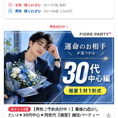
女性
残りわずか
32〜47歳
無料
男性
残りわずか
34〜49歳
3,500円
男性先行中！
【男性ご予約先行中！】最後の恋がし
ポイント2倍
たい♪★30代中心★同世代【個室】婚活パーティー