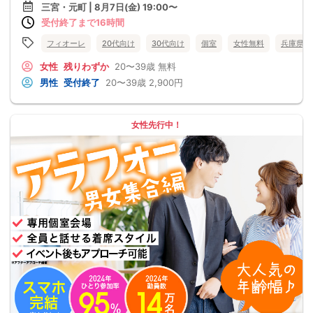
三宮・元町 | 8月7日(金) 19:00〜
受付終了まで16時間
フィオーレ
20代向け
30代向け
個室
女性無料
兵庫県
女性
残りわずか
20〜39歳
無料
男性
受付終了
20〜39歳
2,900円
女性先行中！