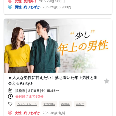
女性
受付終了
20〜29歳
500円
男性
残りわずか
20〜29歳
6,900円
★大人な男性に甘えたい！落ち着いた年上男性と出
会えるParty♪
浜松市 | 8月8日(土) 15:45〜
受付終了まで33分
シャンクレール
女性無料
静岡県
浜松市
女性
残りわずか
28〜38歳
無料