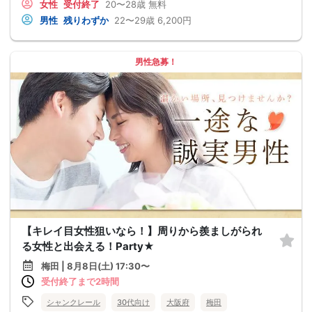
女性
受付終了
20〜28歳
無料
男性
残りわずか
22〜29歳
6,200円
男性急募！
【キレイ目女性狙いなら！】周りから羨ましがられ
る女性と出会える！Party★
梅田 | 8月8日(土) 17:30〜
受付終了まで2時間
シャンクレール
30代向け
大阪府
梅田