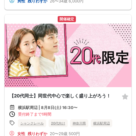
男性
残りわずか
26〜34歳
6,000円
開催確定
【20代同士】同世代中心で楽しく盛り上がろう！
横浜駅周辺 | 8月8日(土) 16:30〜
受付終了まで1時間
シャンクレール
20代向け
神奈川県
横浜駅周辺
女性
残りわずか
20〜29歳
500円