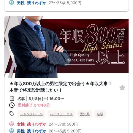
男性
残りわずか
27〜35歳
5,900円
★年収800万以上の男性限定で出会う★年収大事！
本音で将来設計話したい！
名駅 | 8月8日(土) 16:00〜
受付終了まで48分
シャンクレール
ハイステータス
愛知県
名駅
女性
残りわずか
24〜37歳
500円
男性
残りわずか
28〜45歳
5,200円