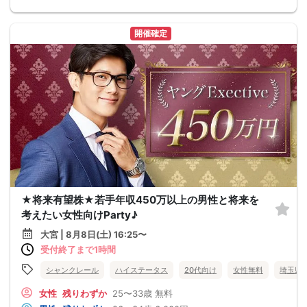
開催確定
★将来有望株★若手年収450万以上の男性と将来を
考えたい女性向けParty♪
大宮 | 8月8日(土) 16:25〜
受付終了まで1時間
シャンクレール
ハイステータス
20代向け
女性無料
埼玉県
女性
残りわずか
25〜33歳
無料