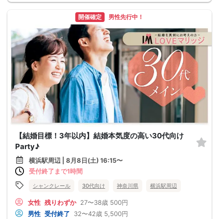
開催確定
男性先行中！
【結婚目標！3年以内】結婚本気度の高い30代向け
Party♪
横浜駅周辺 | 8月8日(土) 16:15〜
受付終了まで1時間
シャンクレール
30代向け
神奈川県
横浜駅周辺
女性
残りわずか
27〜38歳
500円
男性
受付終了
32〜42歳
5,500円