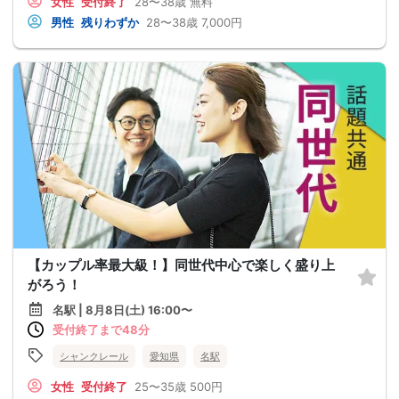
女性
受付終了
28〜38歳
無料
男性
残りわずか
28〜38歳
7,000円
【カップル率最大級！】同世代中心で楽しく盛り上
がろう！
名駅 | 8月8日(土) 16:00〜
受付終了まで48分
シャンクレール
愛知県
名駅
女性
受付終了
25〜35歳
500円