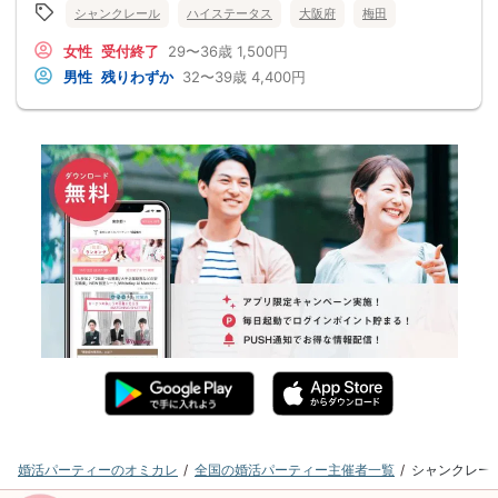
シャンクレール
ハイステータス
大阪府
梅田
女性
受付終了
29〜36歳
1,500円
男性
残りわずか
32〜39歳
4,400円
婚活パーティーのオミカレ
全国の婚活パーティー主催者一覧
シャンクレー