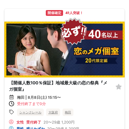
開催確定
41人突破！
【開催人数100％保証】地域最大級の恋の祭典『メ
ガ個室』
梅田 | 8月8日(土) 15:15〜
受付終了まで3分
シャンクレール
大阪府
梅田
女性
受付終了
20〜29歳
1,200円
男性
残りわずか
20〜29歳
5,200円