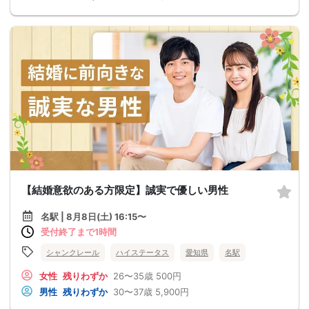
【結婚意欲のある方限定】誠実で優しい男性
名駅 | 8月8日(土) 16:15〜
受付終了まで1時間
シャンクレール
ハイステータス
愛知県
名駅
女性
残りわずか
26〜35歳
500円
男性
残りわずか
30〜37歳
5,900円