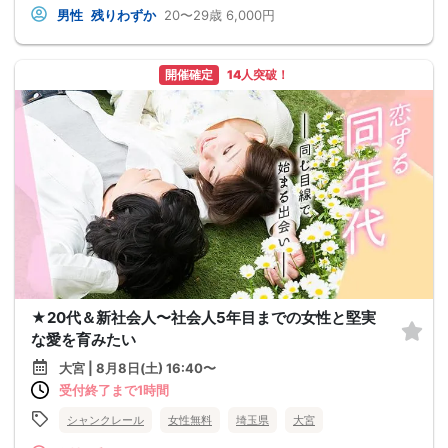
男性
残りわずか
20〜29歳
6,000円
開催確定
14人突破！
★20代＆新社会人〜社会人5年目までの女性と堅実
な愛を育みたい
大宮 | 8月8日(土) 16:40〜
受付終了まで1時間
シャンクレール
女性無料
埼玉県
大宮