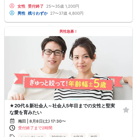
女性
受付終了
25〜35歳
1,200円
男性
残りわずか
27〜37歳
4,800円
男性急募！
★20代＆新社会人～社会人5年目までの女性と堅実
な愛を育みたい
梅田 | 8月8日(土) 17:30〜
受付終了まで2時間