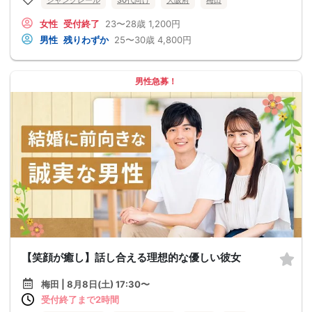
シャンクレール
30代向け
大阪府
梅田
女性
受付終了
23〜28歳
1,200円
男性
残りわずか
25〜30歳
4,800円
男性急募！
【笑顔が癒し】話し合える理想的な優しい彼女
梅田 | 8月8日(土) 17:30〜
受付終了まで2時間