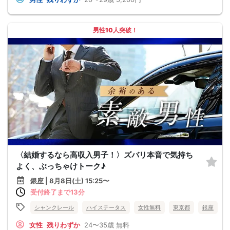
男性10人突破！
〈結婚するなら高収入男子！〉ズバリ本音で気持ち
よく、ぶっちゃけトーク♪
銀座 | 8月8日(土) 15:25〜
受付終了まで13分
シャンクレール
ハイステータス
女性無料
東京都
銀座
女性
残りわずか
24〜35歳
無料