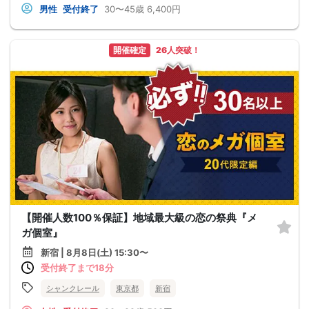
男性
受付終了
30〜45歳
6,400円
開催確定
26人突破！
【開催人数100％保証】地域最大級の恋の祭典『メ
ガ個室』
新宿 | 8月8日(土) 15:30〜
受付終了まで18分
シャンクレール
東京都
新宿