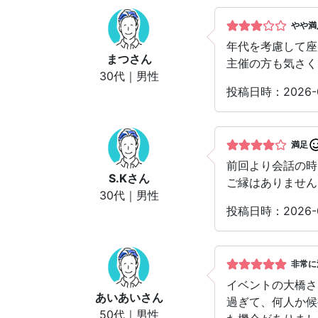
やや満
年代を考慮して座
まつ
さん
主催の方も気さく
30代｜男性
投稿日時：2026-
満足
前回より会話の時
S.K
さん
ご縁はありません
30代｜男性
投稿日時：2026-
非常に
イベントの大橋さ
あいあい
さん
過ぎて、何人か候
50代｜男性