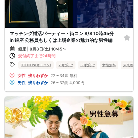
マッチング婚活パーティー・街コン 8/8 10時45分
in 銀座 公務員もしくは上場企業の魅力的な男性編
銀座 | 8月8日(土) 10:45〜
受付終了まで24時間
OTOCON(オトコン)
20代向け
30代向け
女性無料
東京都
女性
残りわずか
22〜34歳
無料
男性
残りわずか
26〜37歳
4,000円