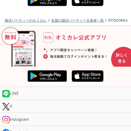
婚活パーティーのオミカレ
全国の婚活パーティー主催者一覧
OTOCON(
LINE
X
Instagram