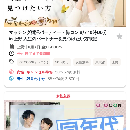
マッチング婚活パーティー・街コン 8/7 19時00分
in 上野 人生のパートナーを見つけたい方限定
上野 | 8月7日(金) 19:00〜
受付終了まで8時間
OTOCON(オトコン)
50代向け
女性無料
東京都
上野
女性
キャンセル待ち
50〜67歳
無料
男性
残りわずか
55〜74歳
3,500円
女性急募！