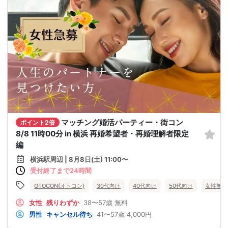
マッチング婚活パーティー・街コン
ポイント2倍
8/8 11時00分 in 横浜 再婚希望者・再婚理解者限定
編
横浜駅周辺 | 8月8日(土) 11:00〜
受付終了まで24時間
OTOCON(オトコン)
30代向け
40代向け
50代向け
女性無料
女性
残りわずか
38〜57歳
無料
男性
キャンセル待ち
41〜57歳
4,000円