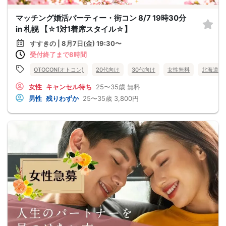
マッチング婚活パーティー・街コン 8/7 19時30分
in 札幌 【☆1対1着席スタイル☆】
すすきの | 8月7日(金) 19:30〜
受付終了まで8時間
OTOCON(オトコン)
20代向け
30代向け
女性無料
北海道
女性
キャンセル待ち
25〜35歳
無料
男性
残りわずか
25〜35歳
3,800円