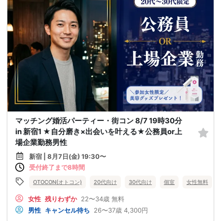
マッチング婚活パーティー・街コン 8/7 19時30分
in 新宿1 ★自分磨き×出会いを叶える★公務員or上
場企業勤務男性
新宿 | 8月7日(金) 19:30〜
受付終了まで8時間
OTOCON(オトコン)
20代向け
30代向け
個室
女性無料
女性
残りわずか
22〜34歳
無料
男性
キャンセル待ち
26〜37歳
4,300円