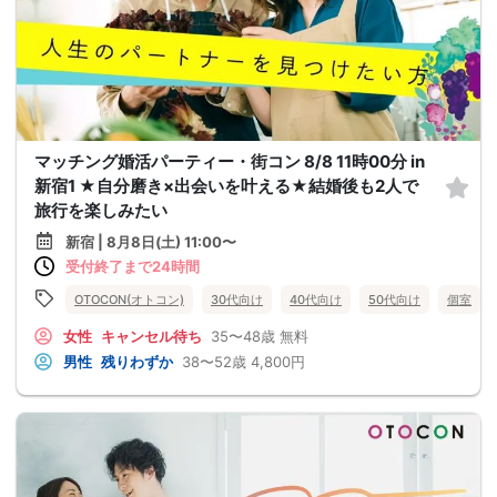
マッチング婚活パーティー・街コン 8/8 11時00分 in
新宿1 ★自分磨き×出会いを叶える★結婚後も2人で
旅行を楽しみたい
新宿 | 8月8日(土) 11:00〜
受付終了まで24時間
OTOCON(オトコン)
30代向け
40代向け
50代向け
個室
女性
キャンセル待ち
35〜48歳
無料
男性
残りわずか
38〜52歳
4,800円