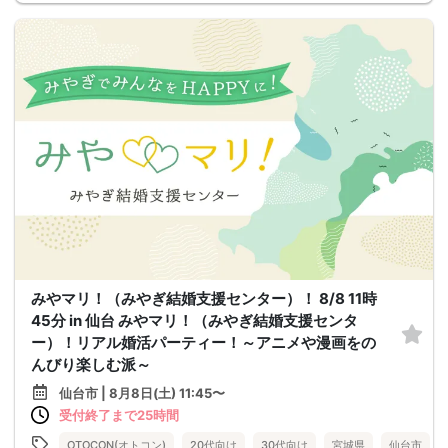
みやマリ！（みやぎ結婚支援センター）！ 8/8 11時
45分 in 仙台 みやマリ！（みやぎ結婚支援センタ
ー）！リアル婚活パーティー！～アニメや漫画をの
んびり楽しむ派～
仙台市 | 8月8日(土) 11:45〜
受付終了まで25時間
OTOCON(オトコン)
20代向け
30代向け
宮城県
仙台市