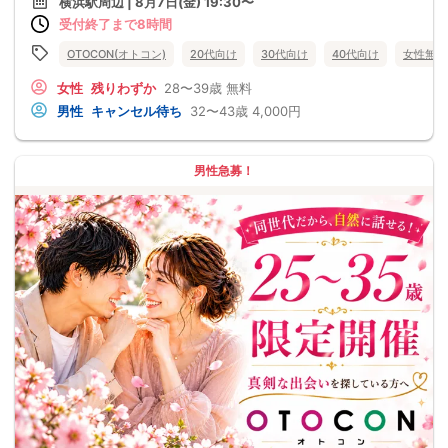
横浜駅周辺 | 8月7日(金) 19:30〜
受付終了まで8時間
OTOCON(オトコン)
20代向け
30代向け
40代向け
女性無料
女性
残りわずか
28〜39歳
無料
男性
キャンセル待ち
32〜43歳
4,000円
男性急募！