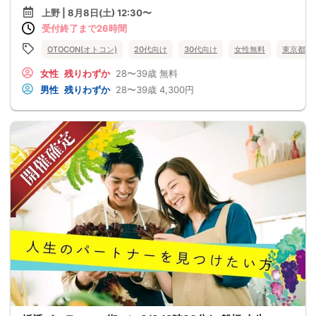
上野 | 8月8日(土) 12:30〜
受付終了まで26時間
OTOCON(オトコン)
20代向け
30代向け
女性無料
東京都
女性
残りわずか
28〜39歳
無料
男性
残りわずか
28〜39歳
4,300円