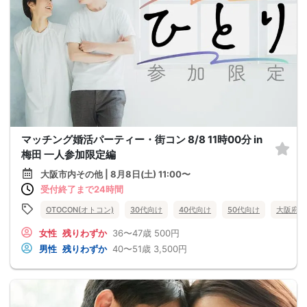
マッチング婚活パーティー・街コン 8/8 11時00分 in
梅田 一人参加限定編
大阪市内その他 | 8月8日(土) 11:00〜
受付終了まで24時間
OTOCON(オトコン)
30代向け
40代向け
50代向け
大阪府
女性
残りわずか
36〜47歳
500円
男性
残りわずか
40〜51歳
3,500円