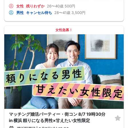
女性
残りわずか
26〜40歳
500円
男性
キャンセル待ち
28〜41歳
3,500円
女性急募！
マッチング婚活パーティー・街コン 8/7 19時30分
in 横浜 頼りになる男性×甘えたい女性限定