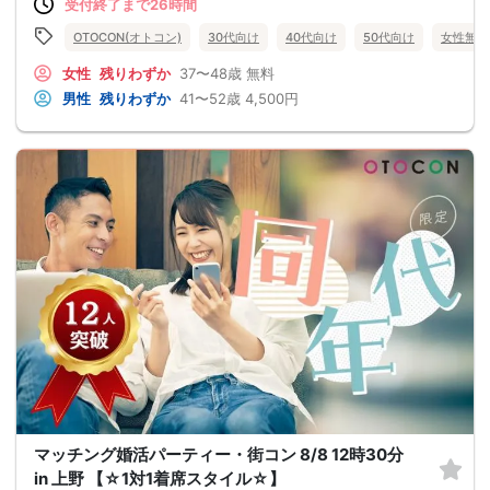
受付終了まで26時間
OTOCON(オトコン)
30代向け
40代向け
50代向け
女性無料
女性
残りわずか
37〜48歳
無料
男性
残りわずか
41〜52歳
4,500円
マッチング婚活パーティー・街コン 8/8 12時30分
in 上野 【☆1対1着席スタイル☆】