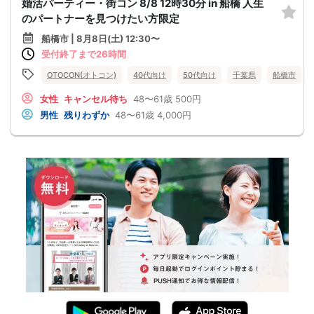
婚活パーティー・街コン 8/8 12時30分 in 船橋 人生
のパートナーを見つけたい方限定
船橋市 | 8月8日(土) 12:30〜
受付終了まで26時間
OTOCON(オトコン)
40代向け
50代向け
千葉県
船橋市
女性
キャンセル待ち
48〜61歳
500円
男性
残りわずか
48〜61歳
4,000円