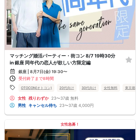
マッチング婚活パーティー・街コン 8/7 19時30分
in 銀座 同年代の恋人が欲しい方限定編
銀座 | 8月7日(金) 19:30〜
受付終了まで8時間
OTOCON(オトコン)
20代向け
30代向け
女性無料
東京都
女性
残りわずか
23〜37歳
無料
男性
キャンセル待ち
23〜37歳
4,000円
女性急募！