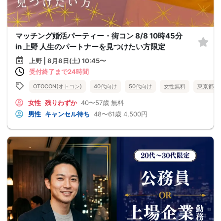
マッチング婚活パーティー・街コン 8/8 10時45分
in 上野 人生のパートナーを見つけたい方限定
上野 | 8月8日(土) 10:45〜
受付終了まで24時間
OTOCON(オトコン)
40代向け
50代向け
女性無料
東京都
女性
残りわずか
40〜57歳
無料
男性
キャンセル待ち
48〜61歳
4,500円