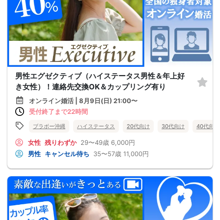
男性エグゼクティブ（ハイステータス男性＆年上好
き女性）！連絡先交換OK＆カップリング有り
オンライン婚活 | 8月9日(日) 21:00〜
受付終了まで22時間
ブラボー沖縄
ハイステータス
20代向け
30代向け
40代向け
女性
残りわずか
29〜49歳
6,000円
男性
キャンセル待ち
35〜57歳
11,000円