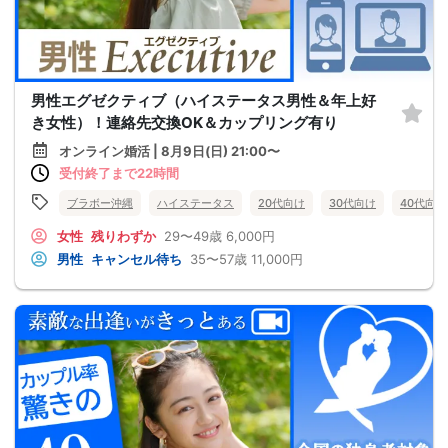
男性エグゼクティブ（ハイステータス男性＆年上好
き女性）！連絡先交換OK＆カップリング有り
オンライン婚活 | 8月9日(日) 21:00〜
受付終了まで22時間
ブラボー沖縄
ハイステータス
20代向け
30代向け
40代向け
女性
残りわずか
29〜49歳
6,000円
男性
キャンセル待ち
35〜57歳
11,000円