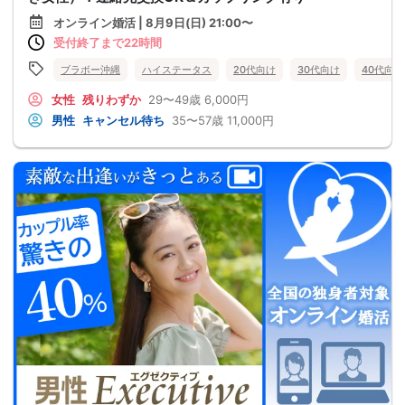
オンライン婚活 | 8月9日(日) 21:00〜
受付終了まで22時間
ブラボー沖縄
ハイステータス
20代向け
30代向け
40代向け
女性
残りわずか
29〜49歳
6,000円
男性
キャンセル待ち
35〜57歳
11,000円