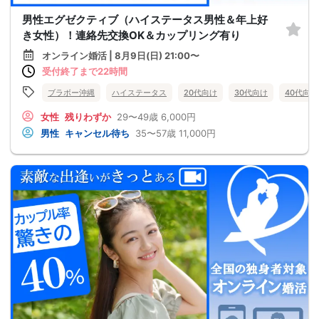
男性エグゼクティブ（ハイステータス男性＆年上好
き女性）！連絡先交換OK＆カップリング有り
オンライン婚活 | 8月9日(日) 21:00〜
受付終了まで22時間
ブラボー沖縄
ハイステータス
20代向け
30代向け
40代向け
女性
残りわずか
29〜49歳
6,000円
男性
キャンセル待ち
35〜57歳
11,000円