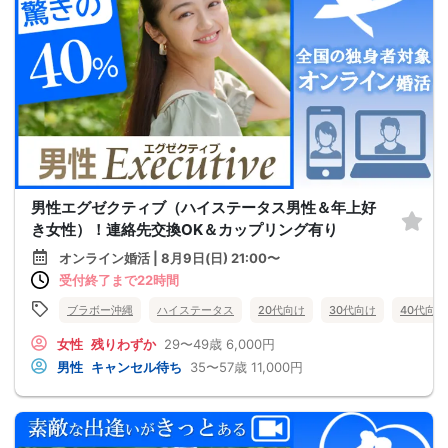
男性エグゼクティブ（ハイステータス男性＆年上好
き女性）！連絡先交換OK＆カップリング有り
オンライン婚活 | 8月9日(日) 21:00〜
受付終了まで22時間
ブラボー沖縄
ハイステータス
20代向け
30代向け
40代向け
女性
残りわずか
29〜49歳
6,000円
男性
キャンセル待ち
35〜57歳
11,000円