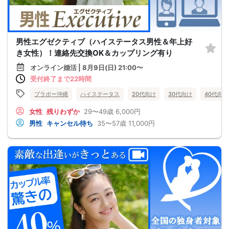
男性エグゼクティブ（ハイステータス男性＆年上好
き女性）！連絡先交換OK＆カップリング有り
オンライン婚活 | 8月9日(日) 21:00〜
受付終了まで22時間
ブラボー沖縄
ハイステータス
20代向け
30代向け
40代向け
女性
残りわずか
29〜49歳
6,000円
男性
キャンセル待ち
35〜57歳
11,000円