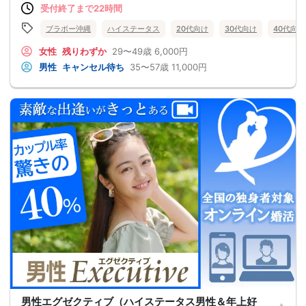
受付終了まで22時間
ブラボー沖縄
ハイステータス
20代向け
30代向け
40代向け
女性
残りわずか
29〜49歳
6,000円
男性
キャンセル待ち
35〜57歳
11,000円
男性エグゼクティブ（ハイステータス男性＆年上好