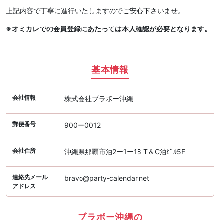
上記内容で丁寧に進行いたしますのでご安心下さいませ。
※オミカレでの会員登録にあたっては本人確認が必要となります。
基本情報
会社情報
株式会社ブラボー沖縄
郵便番号
900ー0012
会社住所
沖縄県那覇市泊2ー1ー18 T＆C泊ﾋﾞﾙ5F
連絡先メール
bravo@party-calendar.net
アドレス
ブラボー沖縄の