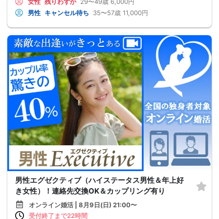
女性
残りわずか
29〜49歳
6,000円
男性
キャンセル待ち
35〜57歳
11,000円
男性エグゼクティブ（ハイステータス男性＆年上好
き女性）！連絡先交換OK＆カップリング有り
オンライン婚活 | 8月9日(日) 21:00〜
受付終了まで22時間