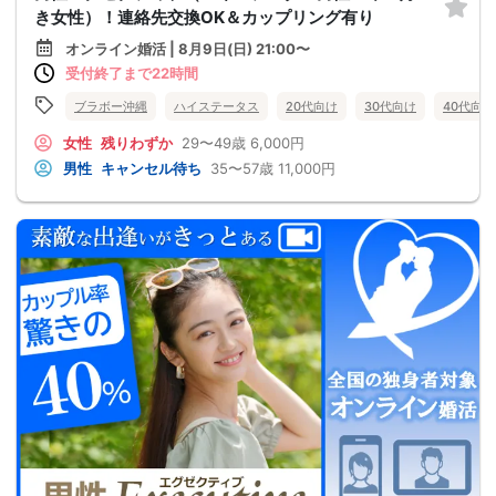
き女性）！連絡先交換OK＆カップリング有り
オンライン婚活 | 8月9日(日) 21:00〜
受付終了まで22時間
ブラボー沖縄
ハイステータス
20代向け
30代向け
40代向け
女性
残りわずか
29〜49歳
6,000円
男性
キャンセル待ち
35〜57歳
11,000円