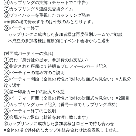
⑥カップリングの実施（チャットでご申告）
⑦カップリング＆連絡先交換タイム
⑧プライバシーを重視したカップリング発表
※全体の場で発表するのは件数のみとなります。
⑨パーティー終了
カップリングに成功した参加者様は再度個別ルームでご歓談
不成立の参加者様は自動的にイベント会場からご退出
(対面式パーティーの流れ)
①受付（身分証の提示、参加費のお支払い）
②指定された座席にて待機＆プロフィ―ルカード記入
③パーティーの進め方のご説明
④パーティー開始（全員の異性と1対1の対面式お見合い）×人数分
繰り返す
⑤第一印象カードの記入＆休憩
⑥パーティー再開（全員の異性と1対1の対面式お見合い）※2回目
⑦カップリングカード記入（番号一致でカップリング成功）
⑧パーティー終了のご説明
⑨会場からご退出（封筒をお渡し致します）
⑩カップリングに成功した参加者様はロビーで待ち合わせ
※全体の場で具体的なカップル組み合わせは発表致しません。