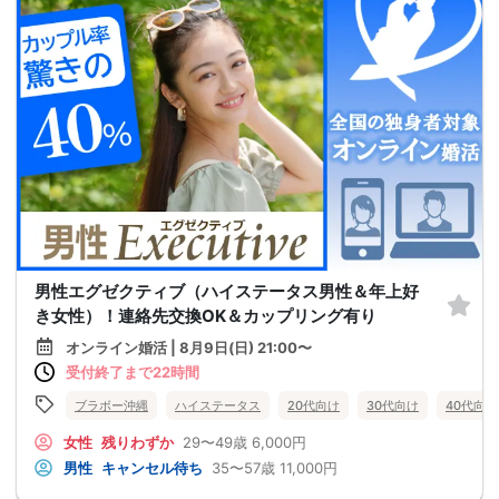
男性エグゼクティブ（ハイステータス男性＆年上好
き女性）！連絡先交換OK＆カップリング有り
オンライン婚活 | 8月9日(日) 21:00〜
受付終了まで22時間
ブラボー沖縄
ハイステータス
20代向け
30代向け
40代向け
女性
残りわずか
29〜49歳
6,000円
男性
キャンセル待ち
35〜57歳
11,000円