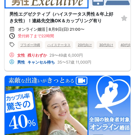
男性エグゼクティブ（ハイステータス男性＆年上好
き女性）！連絡先交換OK＆カップリング有り
オンライン婚活 | 8月9日(日) 21:00〜
受付終了まで22時間
ブラボー沖縄
ハイステータス
20代向け
30代向け
40代向け
女性
残りわずか
29〜49歳
6,000円
男性
キャンセル待ち
35〜57歳
11,000円