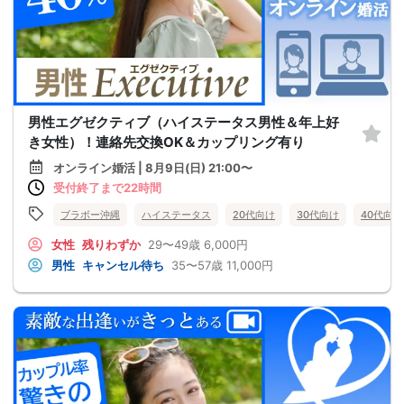
男性エグゼクティブ（ハイステータス男性＆年上好
き女性）！連絡先交換OK＆カップリング有り
オンライン婚活 | 8月9日(日) 21:00〜
受付終了まで22時間
ブラボー沖縄
ハイステータス
20代向け
30代向け
40代向け
女性
残りわずか
29〜49歳
6,000円
男性
キャンセル待ち
35〜57歳
11,000円