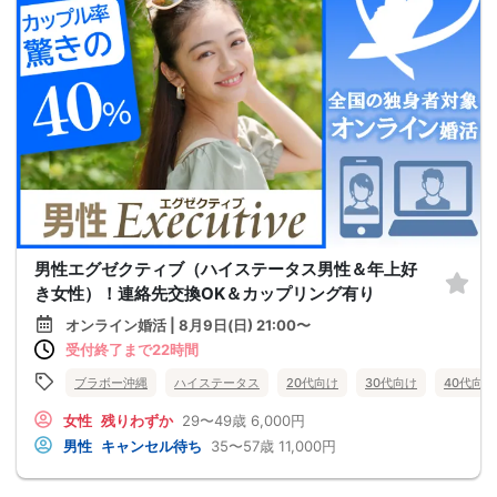
男性エグゼクティブ（ハイステータス男性＆年上好
き女性）！連絡先交換OK＆カップリング有り
オンライン婚活 | 8月9日(日) 21:00〜
受付終了まで22時間
ブラボー沖縄
ハイステータス
20代向け
30代向け
40代向け
女性
残りわずか
29〜49歳
6,000円
男性
キャンセル待ち
35〜57歳
11,000円