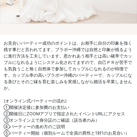
お見合いパーティー成功のポイントは、お相手に自分の印象を強く
残す事だと言われてます。ブラボー沖縄では自然と印象が残るよう
に進行方法を工夫しています。惹かれあう相手とは高い確率でカッ
プルになれるようにシステム化されてますので、自己ＰＲが苦手で
も気負うこと無く自然体で参加してカップルになれるのが特徴で
す。カップル率の高いブラボー沖縄のパーティーで、カップルにな
る喜びとそのご縁を育む楽しみを実感しながら婚活を卒業しません
か。
(オンライン式パーティーの流れ)
①開催決定後に参加費のお支払い
②開催日にZOOMアプリで指定されたイベントURLにアクセス
③オンライン上で身分証のご確認（該当者のみ）
④パーティーの進め方のご説明
⑤パーティー開始（個別ルームで全員の異性と1対1のお見合い）