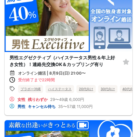
男性エグゼクティブ（ハイステータス男性＆年上好
き女性）！連絡先交換OK＆カップリング有り
オンライン婚活 | 8月9日(日) 21:00〜
受付終了まで22時間
ブラボー沖縄
ハイステータス
20代向け
30代向け
40代向け
女性
残りわずか
29〜49歳
6,000円
男性
キャンセル待ち
35〜57歳
11,000円