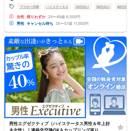
ブラボー沖縄
ハイステータス
20代向け
30代向け
40代向け
女性
残りわずか
29〜49歳
6,000円
男性
キャンセル待ち
35〜57歳
11,000円
男性エグゼクティブ（ハイステータス男性＆年上好
き女性）！連絡先交換OK＆カップリング有り