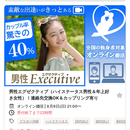
男性エグゼクティブ（ハイステータス男性＆年上好
き女性）！連絡先交換OK＆カップリング有り
オンライン婚活 | 8月9日(日) 21:00〜
受付終了まで22時間
ブラボー沖縄
ハイステータス
20代向け
30代向け
40代向け