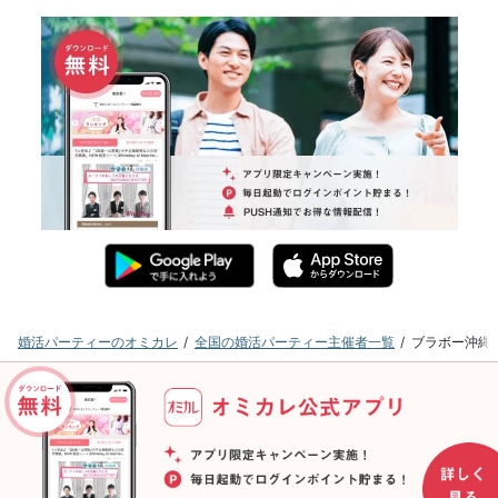
婚活パーティーのオミカレ
全国の婚活パーティー主催者一覧
ブラボー沖縄