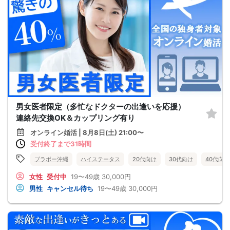
男女医者限定（多忙なドクターの出逢いを応援）
連絡先交換OK＆カップリング有り
オンライン婚活 | 8月8日(土) 21:00〜
受付終了まで31時間
ブラボー沖縄
ハイステータス
20代向け
30代向け
40代向け
女性
受付中
19〜49歳
30,000円
男性
キャンセル待ち
19〜49歳
30,000円