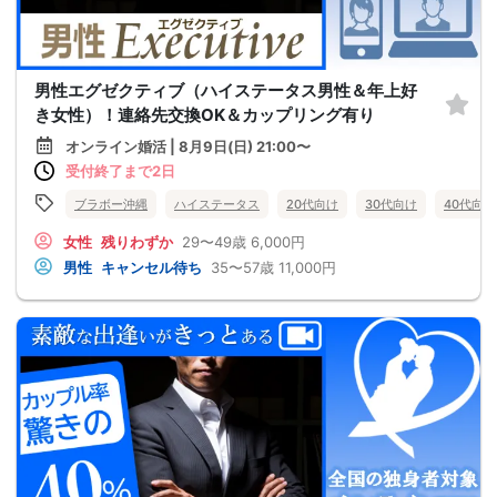
男性エグゼクティブ（ハイステータス男性＆年上好
き女性）！連絡先交換OK＆カップリング有り
オンライン婚活 | 8月9日(日) 21:00〜
受付終了まで2日
ブラボー沖縄
ハイステータス
20代向け
30代向け
40代向け
女性
残りわずか
29〜49歳
6,000円
男性
キャンセル待ち
35〜57歳
11,000円