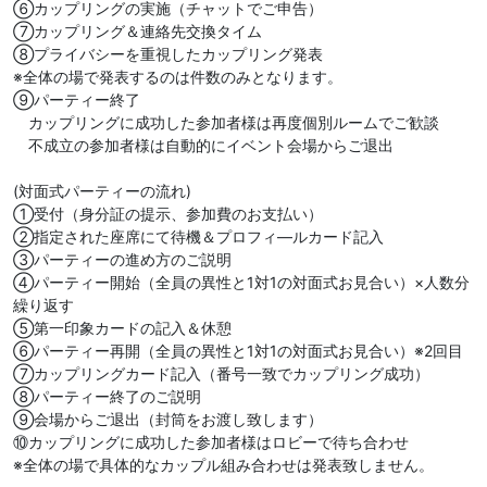
⑥カップリングの実施（チャットでご申告）
⑦カップリング＆連絡先交換タイム
⑧プライバシーを重視したカップリング発表
※全体の場で発表するのは件数のみとなります。
⑨パーティー終了
カップリングに成功した参加者様は再度個別ルームでご歓談
不成立の参加者様は自動的にイベント会場からご退出
(対面式パーティーの流れ)
①受付（身分証の提示、参加費のお支払い）
②指定された座席にて待機＆プロフィ―ルカード記入
③パーティーの進め方のご説明
④パーティー開始（全員の異性と1対1の対面式お見合い）×人数分
繰り返す
⑤第一印象カードの記入＆休憩
⑥パーティー再開（全員の異性と1対1の対面式お見合い）※2回目
⑦カップリングカード記入（番号一致でカップリング成功）
⑧パーティー終了のご説明
⑨会場からご退出（封筒をお渡し致します）
⑩カップリングに成功した参加者様はロビーで待ち合わせ
※全体の場で具体的なカップル組み合わせは発表致しません。