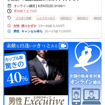
オンライン婚活 | 8月9日(日) 21:00〜
受付終了まで2日
ブラボー沖縄
ハイステータス
20代向け
30代向け
40代向け
女性
残りわずか
29〜49歳
6,000円
男性
キャンセル待ち
35〜57歳
11,000円