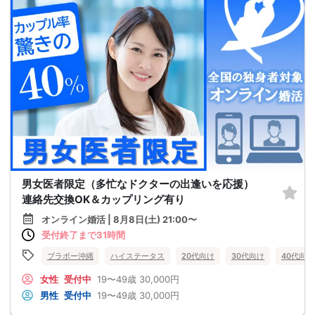
男女医者限定（多忙なドクターの出逢いを応援）
連絡先交換OK＆カップリング有り
オンライン婚活 | 8月8日(土) 21:00〜
受付終了まで31時間
ブラボー沖縄
ハイステータス
20代向け
30代向け
40代向け
女性
受付中
19〜49歳
30,000円
男性
受付中
19〜49歳
30,000円