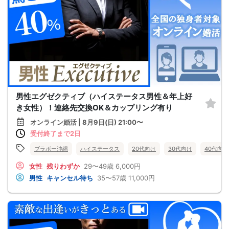
男性エグゼクティブ（ハイステータス男性＆年上好
き女性）！連絡先交換OK＆カップリング有り
オンライン婚活 | 8月9日(日) 21:00〜
受付終了まで2日
ブラボー沖縄
ハイステータス
20代向け
30代向け
40代向け
女性
残りわずか
29〜49歳
6,000円
男性
キャンセル待ち
35〜57歳
11,000円