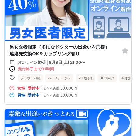
男女医者限定（多忙なドクターの出逢いを応援）
連絡先交換OK＆カップリング有り
オンライン婚活 | 8月8日(土) 21:00〜
受付終了まで31時間
ブラボー沖縄
ハイステータス
20代向け
30代向け
40代向け
女性
受付中
19〜49歳
30,000円
男性
受付中
19〜49歳
30,000円