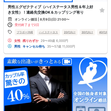
男性エグゼクティブ（ハイステータス男性＆年上好
き女性）！連絡先交換OK＆カップリング有り
オンライン婚活 | 8月9日(日) 21:00〜
受付終了まで2日
ブラボー沖縄
ハイステータス
20代向け
30代向け
40代向け
女性
残りわずか
29〜49歳
6,000円
男性
キャンセル待ち
35〜57歳
11,000円