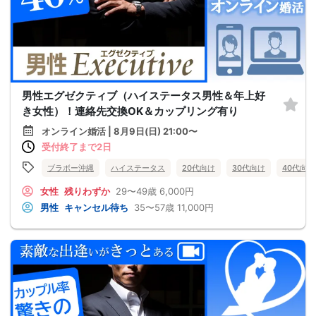
男性エグゼクティブ（ハイステータス男性＆年上好
き女性）！連絡先交換OK＆カップリング有り
オンライン婚活 | 8月9日(日) 21:00〜
受付終了まで2日
ブラボー沖縄
ハイステータス
20代向け
30代向け
40代向け
女性
残りわずか
29〜49歳
6,000円
男性
キャンセル待ち
35〜57歳
11,000円