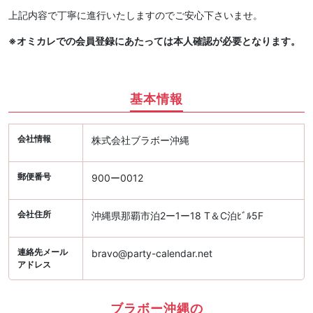
上記内容で丁寧に進行いたしますのでご安心下さいませ。
※オミカレでの会員登録にあたっては本人確認が必要となります。
基本情報
会社情報
株式会社ブラボー沖縄
郵便番号
900ー0012
会社住所
沖縄県那覇市泊2ー1ー18 T＆C泊ﾋﾞﾙ5F
連絡先メール
bravo@party-calendar.net
アドレス
ブラボー沖縄の