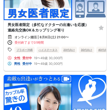
男女医者限定（多忙なドクターの出逢いを応援）
連絡先交換OK＆カップリング有り
オンライン婚活 | 8月8日(土) 21:00〜
受付終了まで31時間
ブラボー沖縄
ハイステータス
20代向け
30代向け
40代向け
女性
受付中
19〜49歳
30,000円
男性
受付中
19〜49歳
30,000円