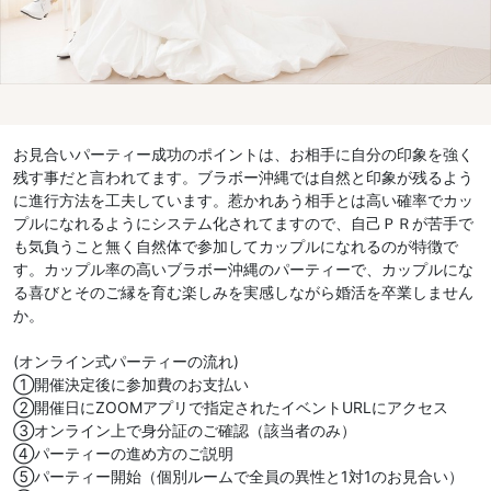
お見合いパーティー成功のポイントは、お相手に自分の印象を強く
残す事だと言われてます。ブラボー沖縄では自然と印象が残るよう
に進行方法を工夫しています。惹かれあう相手とは高い確率でカッ
プルになれるようにシステム化されてますので、自己ＰＲが苦手で
も気負うこと無く自然体で参加してカップルになれるのが特徴で
す。カップル率の高いブラボー沖縄のパーティーで、カップルにな
る喜びとそのご縁を育む楽しみを実感しながら婚活を卒業しません
か。
(オンライン式パーティーの流れ)
①開催決定後に参加費のお支払い
②開催日にZOOMアプリで指定されたイベントURLにアクセス
③オンライン上で身分証のご確認（該当者のみ）
④パーティーの進め方のご説明
⑤パーティー開始（個別ルームで全員の異性と1対1のお見合い）