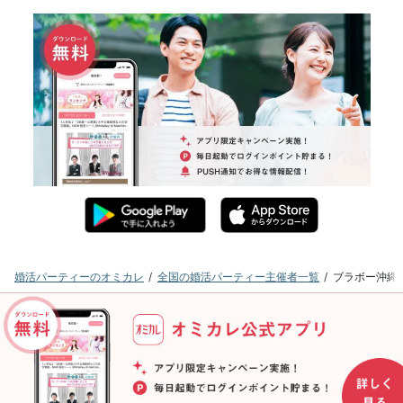
婚活パーティーのオミカレ
全国の婚活パーティー主催者一覧
ブラボー沖縄