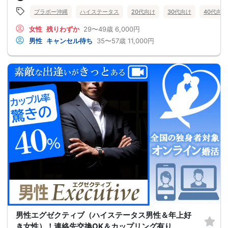
ブラボー沖縄
ハイステータス
20代向け
30代向け
40代向け
女性
残りわずか
29〜49歳
6,000円
男性
キャンセル待ち
35〜57歳
11,000円
男性エグゼクティブ（ハイステータス男性＆年上好
き女性）！連絡先交換OK＆カップリング有り