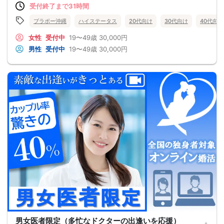
受付終了まで31時間
ブラボー沖縄
ハイステータス
20代向け
30代向け
40代向け
女性
受付中
19〜49歳
30,000円
男性
受付中
19〜49歳
30,000円
男女医者限定（多忙なドクターの出逢いを応援）