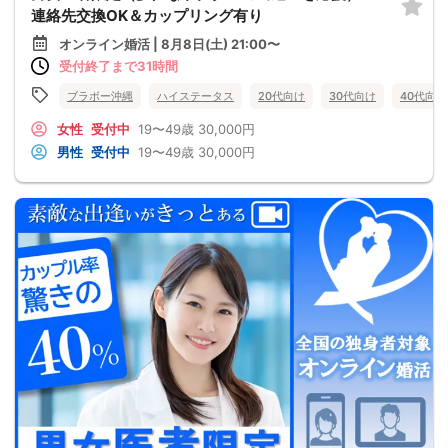
連絡先交換OK＆カップリング有り
オンライン婚活 | 8月8日(土) 21:00〜
受付終了まで31時間
ブラボー沖縄
ハイステータス
20代向け
30代向け
40代向け
女性
受付中
19〜49歳
30,000円
男性
受付中
19〜49歳
30,000円