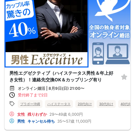
男性エグゼクティブ（ハイステータス男性＆年上好
き女性）！連絡先交換OK＆カップリング有り
オンライン婚活 | 8月9日(日) 21:00〜
受付終了まで2日
ブラボー沖縄
ハイステータス
20代向け
30代向け
40代向け
女性
残りわずか
29〜49歳
6,000円
男性
キャンセル待ち
35〜57歳
11,000円