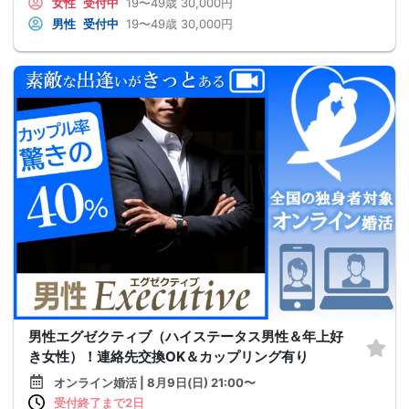
女性
受付中
19〜49歳
30,000円
男性
受付中
19〜49歳
30,000円
男性エグゼクティブ（ハイステータス男性＆年上好
き女性）！連絡先交換OK＆カップリング有り
オンライン婚活 | 8月9日(日) 21:00〜
受付終了まで2日