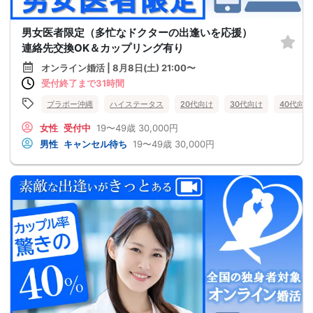
男女医者限定（多忙なドクターの出逢いを応援）
連絡先交換OK＆カップリング有り
オンライン婚活 | 8月8日(土) 21:00〜
受付終了まで31時間
ブラボー沖縄
ハイステータス
20代向け
30代向け
40代向け
女性
受付中
19〜49歳
30,000円
男性
キャンセル待ち
19〜49歳
30,000円