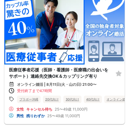
医療従事者応援（医師・看護師・医療職の出会いを
サポート）連絡先交換OK＆カップリング有り
オンライン婚活 | 8月11日(火・山の日) 21:00〜
受付終了まで47時間
ブラボー沖縄
20代向け
30代向け
40代向け
オンライン婚活
女性
キャンセル待ち
25〜49歳
11,000円
男性
残りわずか
25〜49歳
11,000円