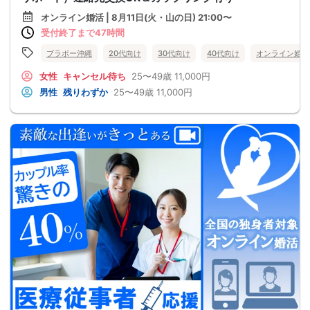
オンライン婚活 | 8月11日(火・山の日) 21:00〜
受付終了まで47時間
ブラボー沖縄
20代向け
30代向け
40代向け
オンライン婚活
女性
キャンセル待ち
25〜49歳
11,000円
男性
残りわずか
25〜49歳
11,000円