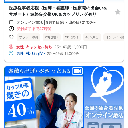
医療従事者応援（医師・看護師・医療職の出会いを
サポート）連絡先交換OK＆カップリング有り
オンライン婚活 | 8月11日(火・山の日) 21:00〜
受付終了まで47時間
ブラボー沖縄
20代向け
30代向け
40代向け
オンライン婚活
女性
キャンセル待ち
25〜49歳
11,000円
男性
残りわずか
25〜49歳
11,000円