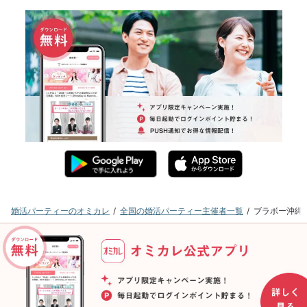
婚活パーティーのオミカレ
全国の婚活パーティー主催者一覧
ブラボー沖縄