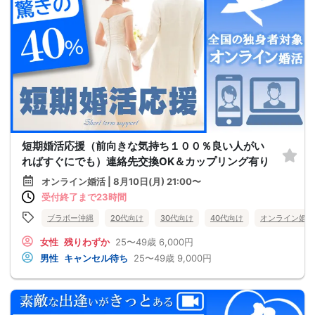
短期婚活応援（前向きな気持ち１００％良い人がい
ればすぐにでも）連絡先交換OK＆カップリング有り
オンライン婚活 | 8月10日(月) 21:00〜
受付終了まで23時間
ブラボー沖縄
20代向け
30代向け
40代向け
オンライン婚活
女性
残りわずか
25〜49歳
6,000円
男性
キャンセル待ち
25〜49歳
9,000円