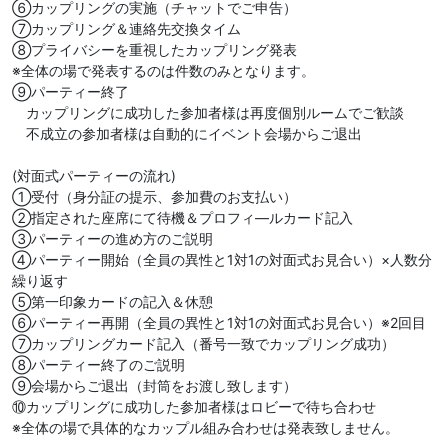
⑥カップリングの実施（チャットでご申告）
⑦カップリング＆連絡先交換タイム
⑧プライバシーを重視したカップリング発表
※全体の場で発表するのは件数のみとなります。
⑨パーティー終了
カップリングに成功した参加者様は再度個別ルームでご歓談
不成立の参加者様は自動的にイベント会場からご退出
(対面式パーティーの流れ)
①受付（身分証の提示、参加費のお支払い）
②指定された座席にて待機＆プロフィ―ルカード記入
③パーティーの進め方のご説明
④パーティー開始（全員の異性と1対1の対面式お見合い）×人数分
繰り返す
⑤第一印象カードの記入＆休憩
⑥パーティー再開（全員の異性と1対1の対面式お見合い）※2回目
⑦カップリングカード記入（番号一致でカップリング成功）
⑧パーティー終了のご説明
⑨会場からご退出（封筒をお渡し致します）
⑩カップリングに成功した参加者様はロビーで待ち合わせ
※全体の場で具体的なカップル組み合わせは発表致しません。