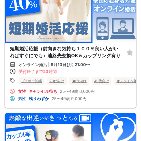
短期婚活応援（前向きな気持ち１００％良い人がい
ればすぐにでも）連絡先交換OK＆カップリング有り
オンライン婚活 | 8月10日(月) 21:00〜
受付終了まで23時間
ブラボー沖縄
20代向け
30代向け
40代向け
オンライン婚活
女性
キャンセル待ち
25〜49歳
6,000円
男性
残りわずか
25〜49歳
9,000円