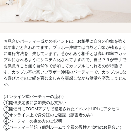
お見合いパーティー成功のポイントは、お相手に自分の印象を強く
残す事だと言われてます。ブラボー沖縄では自然と印象が残るよう
に進行方法を工夫しています。惹かれあう相手とは高い確率でカッ
プルになれるようにシステム化されてますので、自己ＰＲが苦手で
も気負うこと無く自然体で参加してカップルになれるのが特徴で
す。カップル率の高いブラボー沖縄のパーティーで、カップルにな
る喜びとそのご縁を育む楽しみを実感しながら婚活を卒業しません
か。
(オンライン式パーティーの流れ)
①開催決定後に参加費のお支払い
②開催日にZOOMアプリで指定されたイベントURLにアクセス
③オンライン上で身分証のご確認（該当者のみ）
④パーティーの進め方のご説明
⑤パーティー開始（個別ルームで全員の異性と1対1のお見合い）