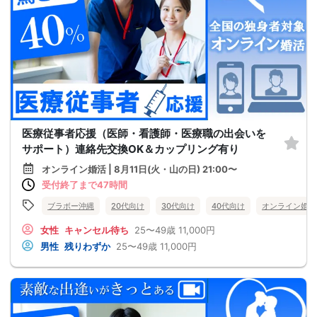
医療従事者応援（医師・看護師・医療職の出会いを
サポート）連絡先交換OK＆カップリング有り
オンライン婚活 | 8月11日(火・山の日) 21:00〜
受付終了まで47時間
ブラボー沖縄
20代向け
30代向け
40代向け
オンライン婚活
女性
キャンセル待ち
25〜49歳
11,000円
男性
残りわずか
25〜49歳
11,000円