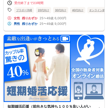
受付終了まで23時間
ブラボー沖縄
20代向け
30代向け
40代向け
オンライン婚活
女性
残りわずか
25〜49歳
6,000円
男性
残りわずか
25〜49歳
9,000円
短期婚活応援（前向きな気持ち１００％良い人がい