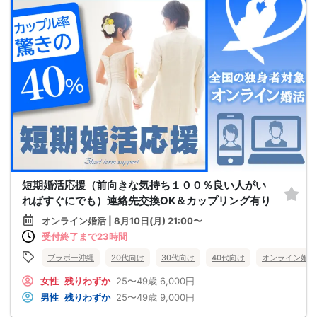
短期婚活応援（前向きな気持ち１００％良い人がい
ればすぐにでも）連絡先交換OK＆カップリング有り
オンライン婚活 | 8月10日(月) 21:00〜
受付終了まで23時間
ブラボー沖縄
20代向け
30代向け
40代向け
オンライン婚活
女性
残りわずか
25〜49歳
6,000円
男性
残りわずか
25〜49歳
9,000円