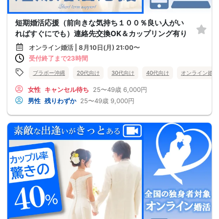
短期婚活応援（前向きな気持ち１００％良い人がい
ればすぐにでも）連絡先交換OK＆カップリング有り
オンライン婚活 | 8月10日(月) 21:00〜
受付終了まで23時間
ブラボー沖縄
20代向け
30代向け
40代向け
オンライン婚活
女性
キャンセル待ち
25〜49歳
6,000円
男性
残りわずか
25〜49歳
9,000円