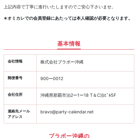
上記内容で丁寧に進行いたしますのでご安心下さいませ。
※オミカレでの会員登録にあたっては本人確認が必要となります。
基本情報
会社情報
株式会社ブラボー沖縄
郵便番号
900ー0012
会社住所
沖縄県那覇市泊2ー1ー18 T＆C泊ﾋﾞﾙ5F
連絡先メール
bravo@party-calendar.net
アドレス
ブラボー沖縄の