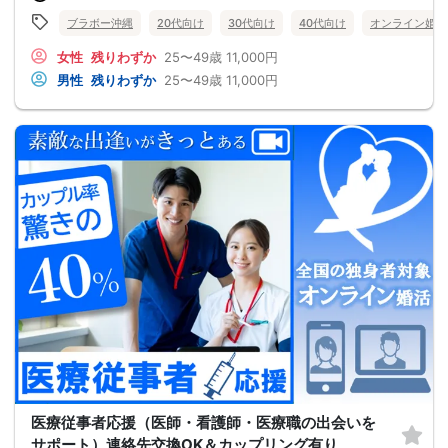
ブラボー沖縄
20代向け
30代向け
40代向け
オンライン婚活
女性
残りわずか
25〜49歳
11,000円
男性
残りわずか
25〜49歳
11,000円
医療従事者応援（医師・看護師・医療職の出会いを
サポート）連絡先交換OK＆カップリング有り