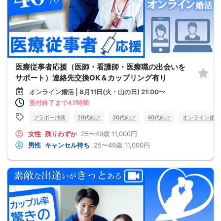
医療従事者応援（医師・看護師・医療職の出会いを
サポート）連絡先交換OK＆カップリング有り
オンライン婚活 | 8月11日(火・山の日) 21:00〜
受付終了まで47時間
ブラボー沖縄
20代向け
30代向け
40代向け
オンライン婚活
女性
残りわずか
25〜49歳
11,000円
男性
キャンセル待ち
25〜49歳
11,000円