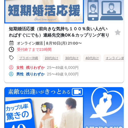
短期婚活応援（前向きな気持ち１００％良い人がい
ればすぐにでも）連絡先交換OK＆カップリング有り
オンライン婚活 | 8月10日(月) 21:00〜
受付終了まで23時間
ブラボー沖縄
20代向け
30代向け
40代向け
オンライン婚活
女性
残りわずか
25〜49歳
6,000円
男性
残りわずか
25〜49歳
9,000円