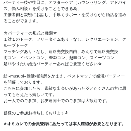
パーティー後や後日に、アフターケア（カウンセリング、アドバイ
ス、悩み相談）を受けることもできる為、
主催者側と親密にお話し、手厚くサポートを受けながら婚活を進め
ることができます。
☆パーティーの形式と種類☆
１対１のトーク、フリータイムあり・なし、レクリエーション、グ
ループトーク
マッチングあり・なし、連絡先交換自由、みんなで連絡先交換
街コン、イベントコン、BBQコン、趣味コン、スイーツコン
是非やりたい婚活パーティーあればご要望ください☆
結~musubi~婚活相談所をかまえ、ベストマッチで婚活パーティー
を開催しております。
こちらに参加したら、素敵な出会いがあった♡とたくさんの方に思
ってもらえたら嬉しいです。
お一人でのご参加、お友達同士でのご参加は大歓迎です。
皆様のご参加お待ちしております♪
※オミカレでの会員登録にあたっては本人確認が必要となります。