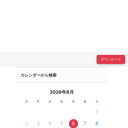
ダウンロード
カレンダーから検索
2026年8月
日
月
火
水
木
金
土
1
2
3
4
5
6
7
8