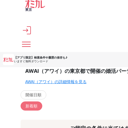
メインコンテンツへスキップ
東京
【アプリ限定】
検索条件や履歴の保存も♪
いますぐ無料ダウンロード
AWAI（アワイ）の東京都で開催の婚活パー
AWAI（アワイ）の詳細情報を見る
開催日順
新着順