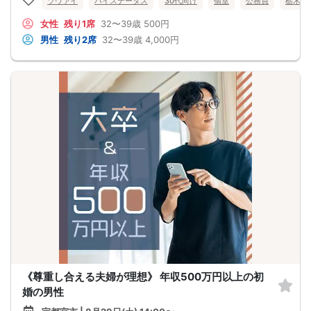
ツヴァイ
ハイステータス
30代向け
個室
公務員
栃木県
女性
残り1席
32〜39歳
500円
男性
残り2席
32〜39歳
4,000円
《尊重し合える夫婦が理想》 年収500万円以上の初
婚の男性