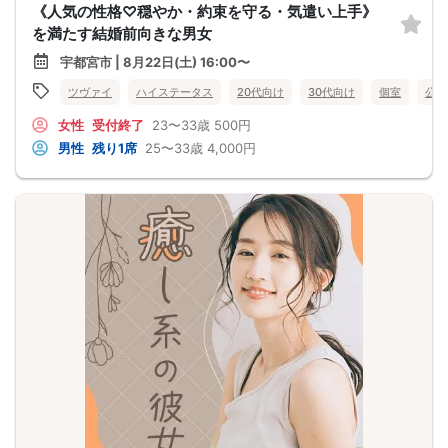
《人気の性格♡穏やか・約束を守る・気遣い上手》
を満たす結婚前向きな男女
宇都宮市 | 8月22日(土) 16:00〜
ツヴァイ
ハイステータス
20代向け
30代向け
個室
公務
女性
受付終了
23〜33歳
500円
男性
残り1席
25〜33歳
4,000円