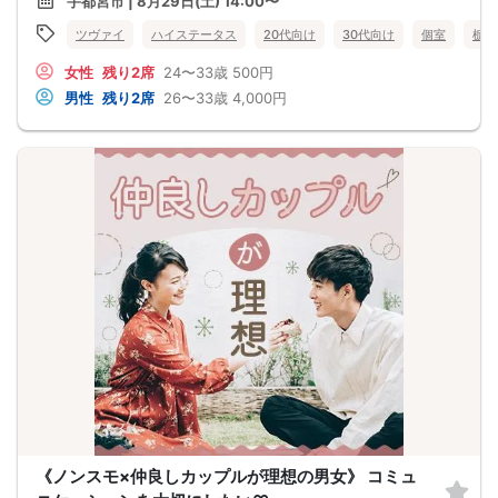
宇都宮市 | 8月29日(土) 14:00〜
ツヴァイ
ハイステータス
20代向け
30代向け
個室
栃木
女性
残り2席
24〜33歳
500円
男性
残り2席
26〜33歳
4,000円
《ノンスモ×仲良しカップルが理想の男女》 コミュ