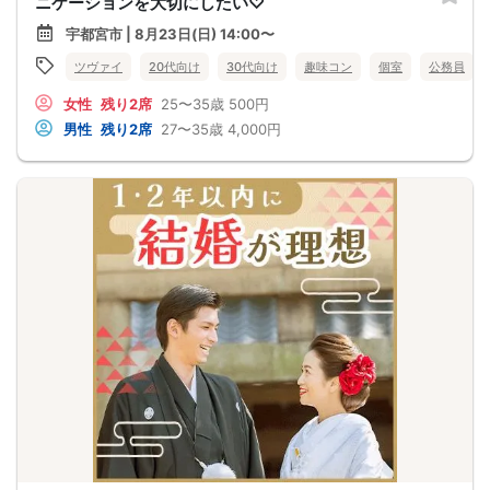
ニケーションを大切にしたい♡
宇都宮市 | 8月23日(日) 14:00〜
ツヴァイ
20代向け
30代向け
趣味コン
個室
公務員
女性
残り2席
25〜35歳
500円
男性
残り2席
27〜35歳
4,000円