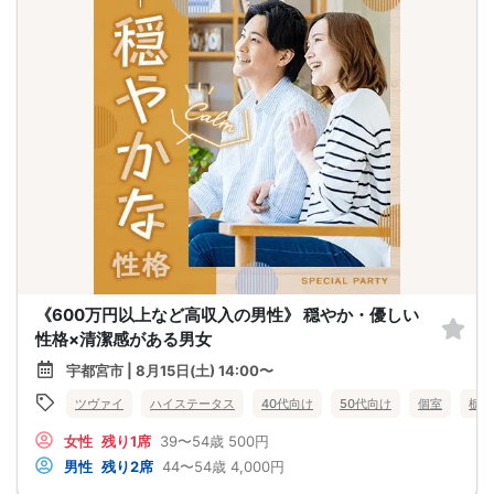
《600万円以上など高収入の男性》 穏やか・優しい
性格×清潔感がある男女
宇都宮市 | 8月15日(土) 14:00〜
ツヴァイ
ハイステータス
40代向け
50代向け
個室
栃木
女性
残り1席
39〜54歳
500円
男性
残り2席
44〜54歳
4,000円