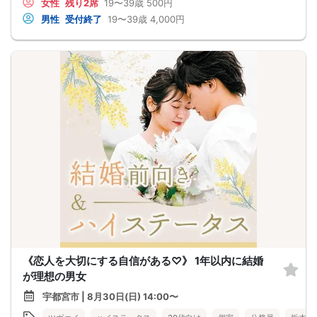
女性
残り2席
19〜39歳
500円
男性
受付終了
19〜39歳
4,000円
《恋人を大切にする自信がある♡》 1年以内に結婚
が理想の男女
宇都宮市 | 8月30日(日) 14:00〜