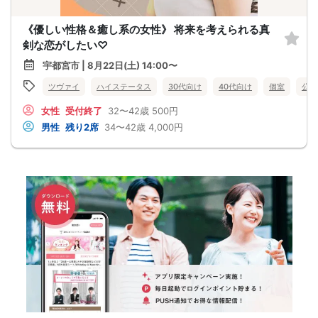
《優しい性格＆癒し系の女性》 将来を考えられる真
剣な恋がしたい♡
宇都宮市 | 8月22日(土) 14:00〜
ツヴァイ
ハイステータス
30代向け
40代向け
個室
公務
女性
受付終了
32〜42歳
500円
男性
残り2席
34〜42歳
4,000円