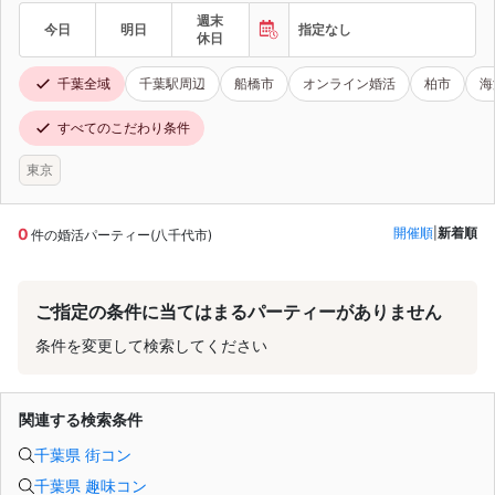
週末
今日
明日
指定なし
休日
千葉全域
千葉駅周辺
船橋市
オンライン婚活
柏市
海
すべてのこだわり条件
東京
0
開催順
|
新着順
件の婚活パーティー(八千代市)
ご指定の条件に当てはまるパーティーがありません
条件を変更して検索してください
関連する検索条件
千葉県 街コン
千葉県 趣味コン