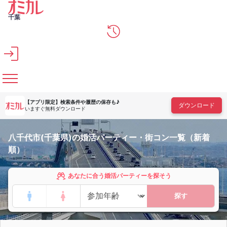
メインコンテンツへスキップ
千葉
【アプリ限定】
検索条件や履歴の保存も♪
ダウンロード
いますぐ無料ダウンロード
八千代市(千葉県)の婚活パーティー・街コン一覧（新着
順）
あなたに合う婚活パーティーを探そう
探す