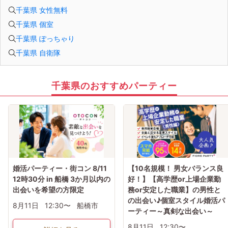
千葉県 女性無料
千葉県 個室
千葉県 ぽっちゃり
千葉県 自衛隊
千葉県のおすすめパーティー
婚活パーティー・街コン 8/11
【10名規模！ 男女バランス良
12時30分 in 船橋 3か月以内の
好！】【高学歴or上場企業勤
出会いを希望の方限定
務or安定した職業】の男性と
の出会い♪個室スタイル婚活パ
8月11日
12:30〜
船橋市
ーティー～真剣な出会い～
8月11日
12:30〜